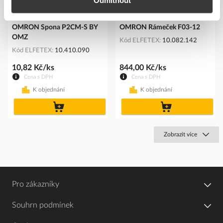
Odmítnout
OMRON Spona P2CM-S BY
OMRON Rámeček F03-12
OMZ
Kód ELFETEX
10.082.142
Kód ELFETEX
10.410.090
10,82 Kč/ks
844,00 Kč/ks
Cena s DPH
Cena s DPH
K objednání
K objednání
do
do
košíku
košíku
Zobrazit více
Pro zákazníky
Souhrn podmínek