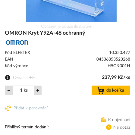
Přeskočit
Obrázek je pouze ilustrativní.
na
OMRON Kryt Y92A-48 ochranný
začátek
galerie
s
Kód ELFETEX
10.350.477
obrázky
EAN
04536853523268
Kód výrobce
H5C 9001H
237,99 Kč/ks
Cena s DPH
ks
do košíku
Přidat k porovnání
K objednání
Přibližný termín dodání.
Na dotaz