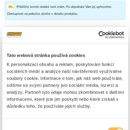
Přibližný termín dodání není znám. Po objednání Vám jej upřesníme.
Dostupnost na pobočce zjistíte v detailu produktu.
Ochranný kryt pro zařízení DIN48x48mm, tvrdý plast (mělký)
Značka
OMRON
Tato webová stránka používá cookies
K personalizaci obsahu a reklam, poskytování funkcí
Příslušenství pro spínací relé
sociálních médií a analýze naší návštěvnosti využíváme
Typ příslušenství
Krycí víčko
soubory cookie. Informace o tom, jak náš web používáte,
Zařízení
Ano
sdílíme se svými partnery pro sociální média, inzerci a
Náhradní díl
Ne
analýzy. Partneři tyto údaje mohou zkombinovat s dalšími
informacemi, které jste jim poskytli nebo které získali v
důsledku toho, že používáte jejich služby.
Ke stažení
Výběr