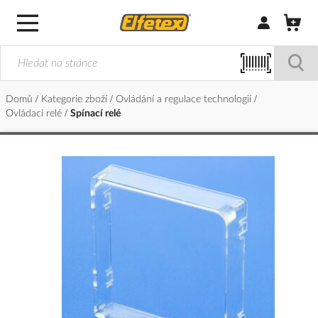
Přihlásit/Regi
Domů
Kategorie zboží
Ovládání a regulace technologií
Ovládací relé
Spínací relé
Přeskočit
na
konec
galerie
s
obrázky