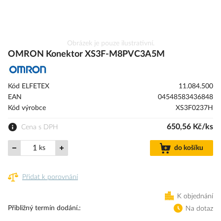
Přeskočit
Obrázek je pouze ilustrativní.
na
OMRON Konektor XS3F-M8PVC3A5M
začátek
galerie
s
Kód ELFETEX
11.084.500
obrázky
EAN
04548583436848
Kód výrobce
XS3F0237H
650,56 Kč/ks
Cena s DPH
ks
do košíku
Přidat k porovnání
K objednání
Přibližný termín dodání.
Na dotaz