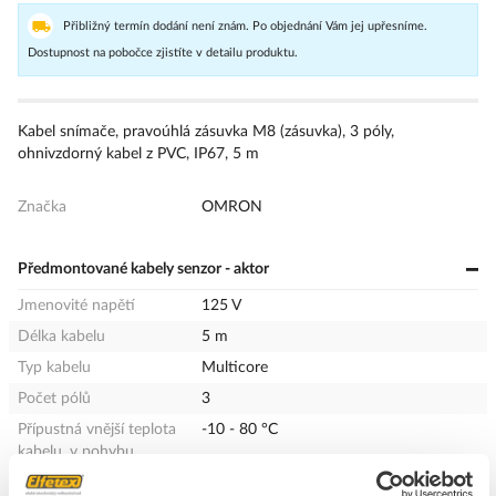
Přibližný termín dodání není znám. Po objednání Vám jej upřesníme.
Dostupnost na pobočce zjistíte v detailu produktu.
Kabel snímače, pravoúhlá zásuvka M8 (zásuvka), 3 póly,
ohnivzdorný kabel z PVC, IP67, 5 m
Značka
OMRON
Předmontované kabely senzor - aktor
Jmenovité napětí
125 V
Délka kabelu
5 m
Typ kabelu
Multicore
Počet pólů
3
Přípustná vnější teplota
-10 - 80 °C
kabelu, v pohybu
Přípustná vnější teplota
-10 - 80 °C