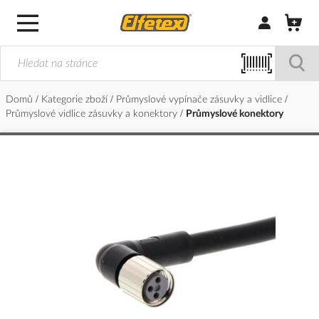
Přihlásit/Regi
Domů
Kategorie zboží
Průmyslové vypínače zásuvky a vidlice
Průmyslové vidlice zásuvky a konektory
Průmyslové konektory
Přeskočit
na
konec
galerie
s
obrázky