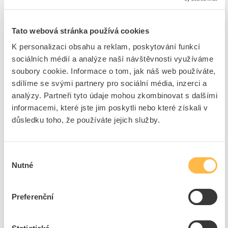
kabelu, pevné uložení
Průchozí odpor
40 MOhm
Tato webová stránka používá cookies
Materiál povrchu
Ni / Au
kontaktu
K personalizaci obsahu a reklam, poskytování funkcí
Materiál pláště kabelu
PVC
sociálních médií a analýze naší návštěvnosti využíváme
soubory cookie. Informace o tom, jak náš web používáte,
Stupeň krytí (IP)
IP67
sdílíme se svými partnery pro sociální média, inzerci a
Konstrukce elektrického
Volný konec
analýzy. Partneři tyto údaje mohou zkombinovat s dalšími
konektoru, kryt
informacemi, které jste jim poskytli nebo které získali v
Návrh připojení k
M8
důsledku toho, že používáte jejich služby.
elektrické síti, strana pole
Uspořádání kabelového
Rovný
přívodu, strana krytu
Výběr
Uspořádání žlabu, pole
Úhlový
Nutné
souhlasu
strana
Typ konektoru, strana
Samice (zásuvka, zdířka)
pole
Preferenční
Materiál hlavní části
CuZn
kontaktu