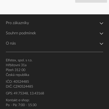
Pro zákazníky
Souhrn podmínek
O nás
Elfetex, spol. s r.o.
Hřbitovní 31a
Plzeň 312 00
Česká republika
IČO: 40524485
DIČ: CZ40524485
GPS: 49.75348, 13.43168
Kontakt e-shop:
Po - Pá: 7:00 - 15:30