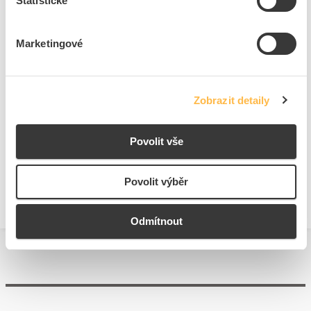
Statistické
Barva pláště kabelu
Černá
Jmenovitý proud In
1 A
Marketingové
Ke stažení
Zobrazit detaily
Technické dokumenty
Povolit vše
Technická specifikace.pdf
Povolit výběr
Odmítnout