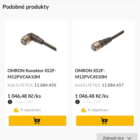
Podobné produkty
OMRON Konektor XS2F-
OMRON XS2F-
M12PVC4A10M
M12PVC4S10M
Kód ELFETEX
11.084.450
Kód ELFETEX
11.084.457
1 046,48 Kč/ks
1 046,48 Kč/ks
Cena s DPH
Cena s DPH
K objednání
K objednání
do
do
košíku
košíku
Zobrazit více