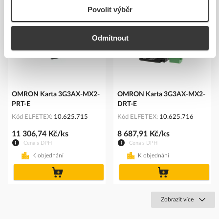
Povolit výběr
Odmítnout
OMRON Karta 3G3AX-MX2-
OMRON Karta 3G3AX-MX2-
PRT-E
DRT-E
Kód ELFETEX
10.625.715
Kód ELFETEX
10.625.716
11 306,74 Kč/ks
8 687,91 Kč/ks
Cena s DPH
Cena s DPH
K objednání
K objednání
do
do
košíku
košíku
Zobrazit více