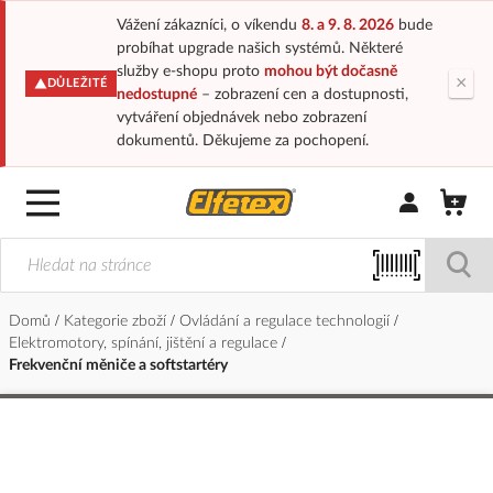
Vážení zákazníci, o víkendu
8. a 9. 8. 2026
bude
probíhat upgrade našich systémů. Některé
služby e-shopu proto
mohou být dočasně
×
DŮLEŽITÉ
nedostupné
– zobrazení cen a dostupnosti,
vytváření objednávek nebo zobrazení
dokumentů. Děkujeme za pochopení.
Přihlásit/Regi
Domů
Kategorie zboží
Ovládání a regulace technologií
Elektromotory, spínání, jištění a regulace
Frekvenční měniče a softstartéry
Přeskočit
na
konec