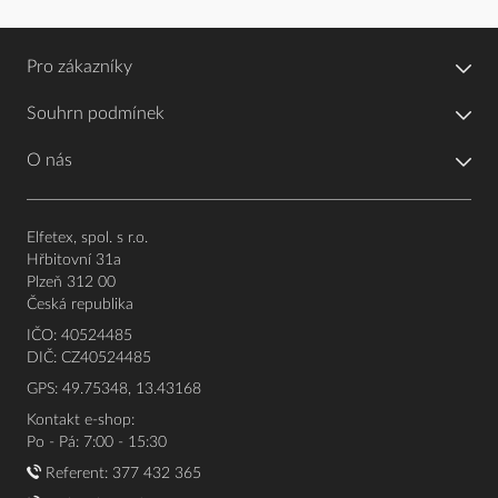
Pro zákazníky
Souhrn podmínek
O nás
Elfetex, spol. s r.o.
Hřbitovní 31a
Plzeň 312 00
Česká republika
IČO: 40524485
DIČ: CZ40524485
GPS: 49.75348, 13.43168
Kontakt e-shop:
Po - Pá: 7:00 - 15:30
Referent:
377 432 365