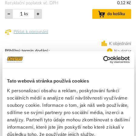
Recyklační poplatek vč. DPH
0,12 Kč
ks
do košíku
Přidat k porovnání
K objednání
Přibližný termín dodání.
Na dotaz
Přibližný termín dodání není znám. Po objednání Vám jej upřesníme.
Dostupnost na pobočce zjistíte v detailu produktu.
Tato webová stránka používá cookies
K personalizaci obsahu a reklam, poskytování funkcí
Kabel pro připojení vzdáleného operátora, 3 m
sociálních médií a analýze naší návštěvnosti využíváme
soubory cookie. Informace o tom, jak náš web používáte,
Značka
OMRON
sdílíme se svými partnery pro sociální média, inzerci a
analýzy. Partneři tyto údaje mohou zkombinovat s dalšími
informacemi, které jste jim poskytli nebo které získali v
Příslušenství pro frekvenční měniče
důsledku toho, že používáte jejich služby.