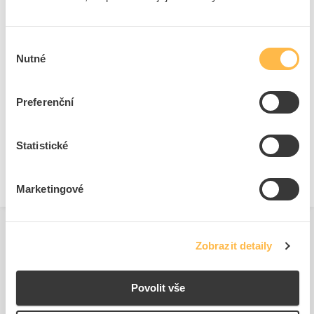
Typ příslušenství
Ostatní, jiné
Výběr
Nutné
souhlasu
Ke stažení
Preferenční
Technické dokumenty
Technická specifikace.pdf
Statistické
Marketingové
Zobrazit detaily
Povolit vše
Podobné produkty