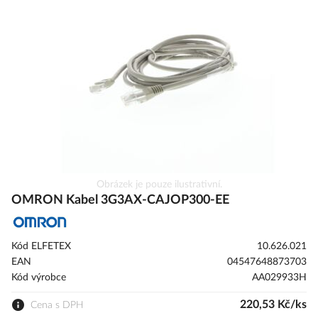
galerie
s
obrázky
Přeskočit
Obrázek je pouze ilustrativní.
na
OMRON Kabel 3G3AX-CAJOP300-EE
začátek
galerie
s
Kód ELFETEX
10.626.021
obrázky
EAN
04547648873703
Kód výrobce
AA029933H
220,53 Kč/ks
Cena s DPH