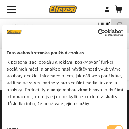
Přihlásit/Regi
Domů
O nás
Tato webová stránka používá cookies
K personalizaci obsahu a reklam, poskytování funkcí
O nás
sociálních médií a analýze naší návštěvnosti využíváme
soubory cookie. Informace o tom, jak náš web používáte,
sdílíme se svými partnery pro sociální média, inzerci a
analýzy. Partneři tyto údaje mohou zkombinovat s dalšími
informacemi, které jste jim poskytli nebo které získali v
Pro zákazníky
důsledku toho, že používáte jejich služby.
Souhrn podmínek
Výběr
O nás