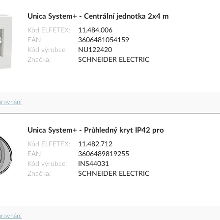
Unica System+ - Centrální jednotka 2x4 m
Kód ELFETEX
11.484.006
EAN
3606481054159
Kód výrobce
NU122420
Značka
SCHNEIDER ELECTRIC
orovnání
Unica System+ - Průhledný kryt IP42 pro
Kód ELFETEX
11.482.712
EAN
3606489819255
Kód výrobce
INS44031
Značka
SCHNEIDER ELECTRIC
orovnání