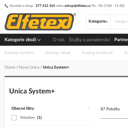
Přejít
Kontakt e-shop:
377 432 365
nebo
eshop@elfetex.cz
Po - Pá: (7:00 - 15:30)
na
obsah
Kategorie
Kategorie zboží
O nás
Služby a poradenství
Partne
Katalog osvětlení
Katalog nářadí
Katalog prodlužek
Fo
Domů
Nová Unica
Unica System+
Unica System+
Obecné filtry
87 Položky
Skladem
1