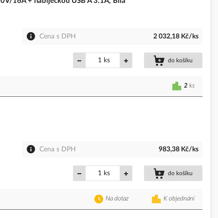
0V/16A + nabíječkou USB A 3.1A, Bílá
Cena s DPH
2 032,18 Kč/ks
ks
do košíku
2
ks
Cena s DPH
983,38 Kč/ks
ks
do košíku
Na dotaz
K objednání