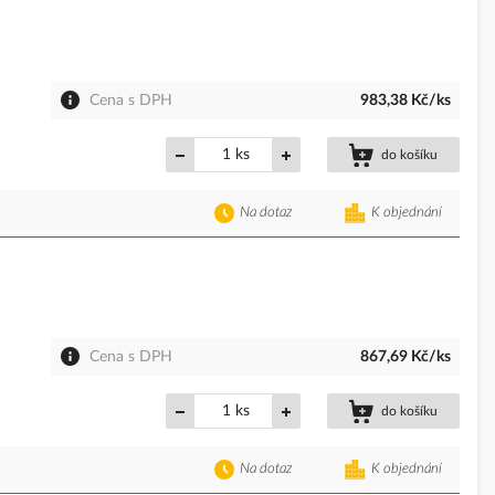
Cena s DPH
983,38 Kč/ks
ks
do košíku
Na dotaz
K objednání
Cena s DPH
867,69 Kč/ks
ks
do košíku
Na dotaz
K objednání