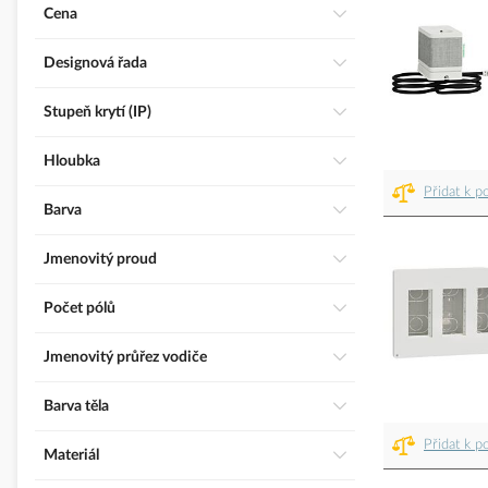
Cena
Designová řada
Stupeň krytí (IP)
Hloubka
Přidat k p
Barva
Jmenovitý proud
Počet pólů
Jmenovitý průřez vodiče
Barva těla
Přidat k p
Materiál