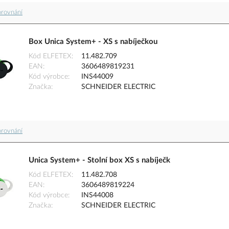
orovnání
Box Unica System+ - XS s nabíječkou
Kód ELFETEX
11.482.709
EAN
3606489819231
Kód výrobce
INS44009
Značka
SCHNEIDER ELECTRIC
orovnání
Unica System+ - Stolní box XS s nabíječk
Kód ELFETEX
11.482.708
EAN
3606489819224
Kód výrobce
INS44008
Značka
SCHNEIDER ELECTRIC