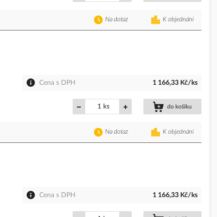
Na dotaz
K objednání
Cena s DPH
1 166,33 Kč/ks
ks
do košíku
Na dotaz
K objednání
Cena s DPH
1 166,33 Kč/ks