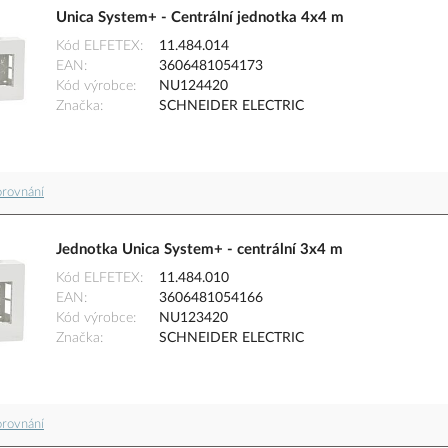
Unica System+ - Centrální jednotka 4x4 m
Kód ELFETEX
11.484.014
EAN
3606481054173
Kód výrobce
NU124420
Značka
SCHNEIDER ELECTRIC
orovnání
Jednotka Unica System+ - centrální 3x4 m
Kód ELFETEX
11.484.010
EAN
3606481054166
Kód výrobce
NU123420
Značka
SCHNEIDER ELECTRIC
orovnání