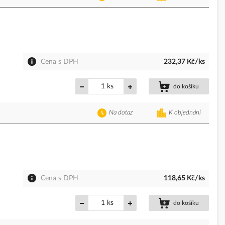
Cena s DPH
232,37 Kč/ks
ks
do košíku
Na dotaz
K objednání
Cena s DPH
118,65 Kč/ks
ks
do košíku