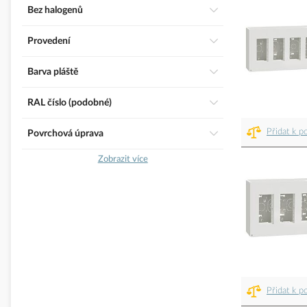
Bez halogenů
Provedení
Barva pláště
RAL číslo (podobné)
Přidat k p
Povrchová úprava
Zobrazit více
Přidat k p