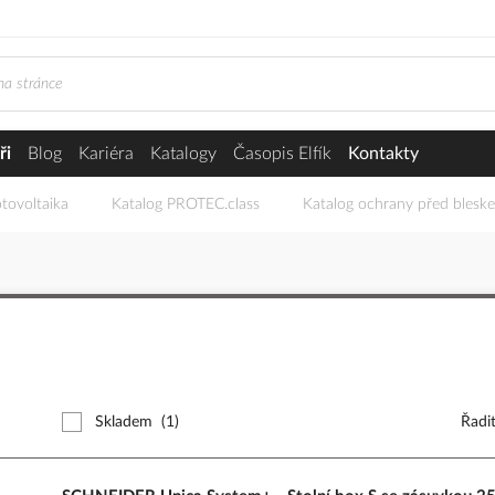
ři
Blog
Kariéra
Katalogy
Časopis Elfík
Kontakty
tovoltaika
Katalog PROTEC.class
Katalog ochrany před blesk
Skladem
(1)
Řadi