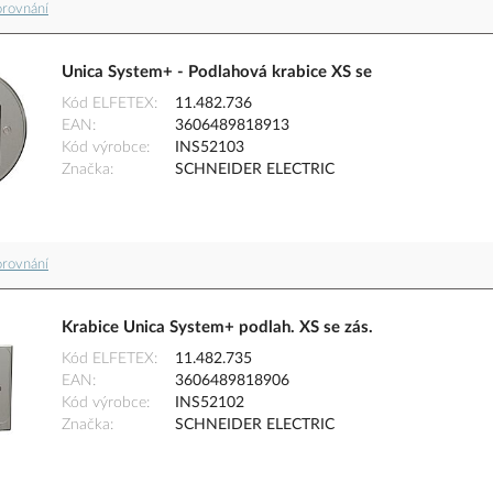
orovnání
Unica System+ - Podlahová krabice XS se
Kód ELFETEX
11.482.736
EAN
3606489818913
Kód výrobce
INS52103
Značka
SCHNEIDER ELECTRIC
orovnání
Krabice Unica System+ podlah. XS se zás.
Kód ELFETEX
11.482.735
EAN
3606489818906
Kód výrobce
INS52102
Značka
SCHNEIDER ELECTRIC