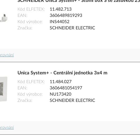
SCHNEIDER Unica System+ - Stolní box S se zásuvkou 25
Kód ELFETEX
11.482.713
EAN
3606489819293
Kód výrobce
INS44052
Značka
SCHNEIDER ELECTRIC
orovnání
Unica System+ - Centrální jednotka 3x4 m
Kód ELFETEX
11.484.027
EAN
3606481054197
Kód výrobce
NU173420
Značka
SCHNEIDER ELECTRIC
orovnání