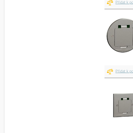
Přidat k p
Přidat k p