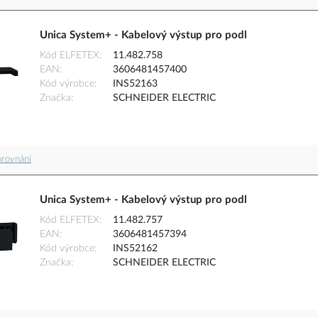
Unica System+ - Kabelový výstup pro podl
Kód ELFETEX
11.482.758
EAN
3606481457400
Kód výrobce
INS52163
Značka
SCHNEIDER ELECTRIC
orovnání
Unica System+ - Kabelový výstup pro podl
Kód ELFETEX
11.482.757
EAN
3606481457394
Kód výrobce
INS52162
Značka
SCHNEIDER ELECTRIC