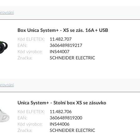
orovnání
Box Unica System+ - XS se zás. 16A + USB
Kód ELFETEX
11.482.707
EAN
3606489819217
Kód výrobce
INS44007
Značka
SCHNEIDER ELECTRIC
orovnání
Unica System+ - Stolní box XS se zásuvko
Kód ELFETEX
11.482.706
EAN
3606489819200
Kód výrobce
INS44006
Značka
SCHNEIDER ELECTRIC