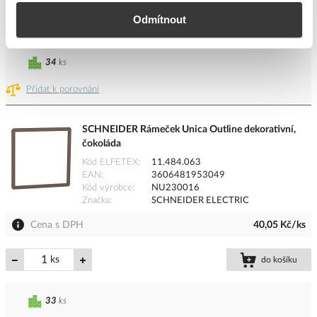
ks
do košíku
Odmítnout
34
ks
Přidat k porovnání
SCHNEIDER Rámeček Unica Outline dekorativní,
čokoláda
Kód ELFETEX
11.484.063
EAN
3606481953049
Kód výrobce
NU230016
Značka
SCHNEIDER ELECTRIC
Cena s DPH
40,05 Kč/ks
ks
do košíku
33
ks