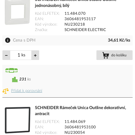
jednonásobný, bílý
Kód ELFETEX
11.484.070
EAN
3606481953117
Kód výrobce
NU230218
Značka
SCHNEIDER ELECTRIC
Cena s DPH
34,61 Kč/ks
ks
do košíku
231
ks
Přidat k porovnání
SCHNEIDER Rámeček Unica Outline dekorativní,
antracit
Kód ELFETEX
11.484.069
EAN
3606481953100
Kód výrobce
NU230054