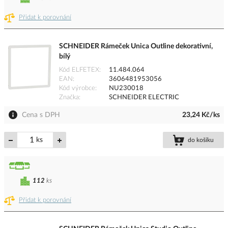
Přidat k porovnání
SCHNEIDER Rámeček Unica Outline dekorativní,
bílý
Kód ELFETEX
11.484.064
EAN
3606481953056
Kód výrobce
NU230018
Značka
SCHNEIDER ELECTRIC
Cena s DPH
23,24 Kč/ks
ks
do košíku
112
ks
Přidat k porovnání