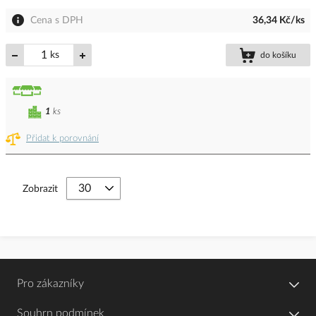
Cena s DPH
36,34 Kč/ks
ks
do košíku
1
ks
Přidat k porovnání
Zobrazit
Pro zákazníky
Souhrn podmínek