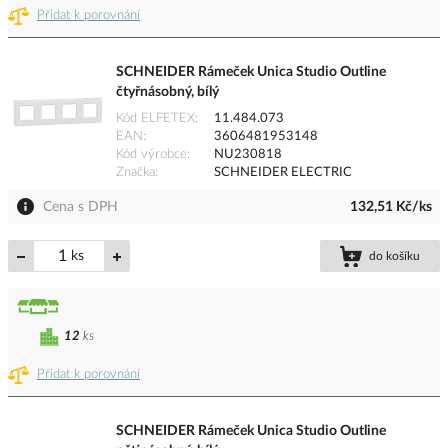
Přidat k porovnání
SCHNEIDER Rámeček Unica Studio Outline
čtyřnásobný, bílý
Kód ELFETEX
11.484.073
EAN
3606481953148
Kód výrobce
NU230818
Značka
SCHNEIDER ELECTRIC
Cena s DPH
132,51 Kč/ks
ks
do košíku
12
ks
Přidat k porovnání
SCHNEIDER Rámeček Unica Studio Outline