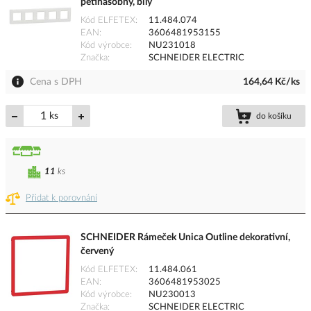
pětinásobný, bílý
Kód ELFETEX
11.484.074
EAN
3606481953155
Kód výrobce
NU231018
Značka
SCHNEIDER ELECTRIC
Cena s DPH
164,64 Kč/ks
ks
do košíku
11
ks
Přidat k porovnání
SCHNEIDER Rámeček Unica Outline dekorativní,
červený
Kód ELFETEX
11.484.061
EAN
3606481953025
Kód výrobce
NU230013
Značka
SCHNEIDER ELECTRIC