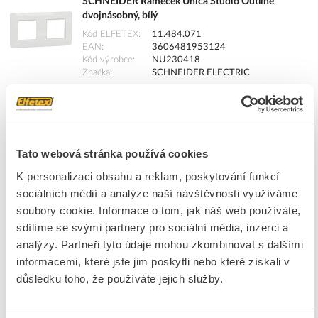
SCHNEIDER Rámeček Unica Studio Outline
dvojnásobný, bílý
Kód ELFETEX
11.484.071
EAN
3606481953124
Kód výrobce
NU230418
Značka
SCHNEIDER ELECTRIC
Cena s DPH
66,74 Kč/ks
ks
do košíku
Tato webová stránka používá cookies
K personalizaci obsahu a reklam, poskytování funkcí
64
ks
sociálních médií a analýze naší návštěvnosti využíváme
soubory cookie. Informace o tom, jak náš web používáte,
Přidat k porovnání
sdílíme se svými partnery pro sociální média, inzerci a
analýzy. Partneři tyto údaje mohou zkombinovat s dalšími
SCHNEIDER Rámeček Unica Studio Outline
informacemi, které jste jim poskytli nebo které získali v
trojnásobný, bílý
důsledku toho, že používáte jejich služby.
Kód ELFETEX
11.484.072
EAN
3606481953131
Kód výrobce
NU230618