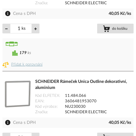
Značka
SCHNEIDER ELECTRIC
Cena s DPH
40,05 Kč/ks
ks
do košíku
179
ks
Přidat k porovnání
SCHNEIDER Rámeček Unica Outline dekorativní,
aluminium
Kód ELFETEX
11.484.066
EAN
3606481953070
Kód výrobce
NU230030
Značka
SCHNEIDER ELECTRIC
Cena s DPH
40,05 Kč/ks