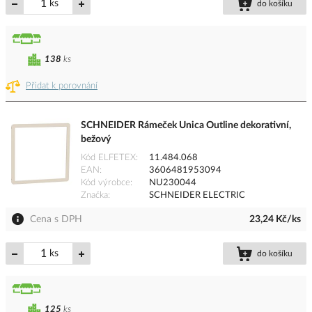
ks
do košíku
138
ks
Přidat k porovnání
SCHNEIDER Rámeček Unica Outline dekorativní,
bežový
Kód ELFETEX
11.484.068
EAN
3606481953094
Kód výrobce
NU230044
Značka
SCHNEIDER ELECTRIC
Cena s DPH
23,24 Kč/ks
ks
do košíku
125
ks