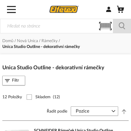
Přihlásit/Regi
Domů
Nová Unica
Rámečky
Unica Studio Outline - dekorativní rámečky
Unica Studio Outline - dekorativní rámečky
Filtr
12 Položky
Skladem
(12)
Řadit podle
SCHNEIDER Rámeček Unica Studio Outline