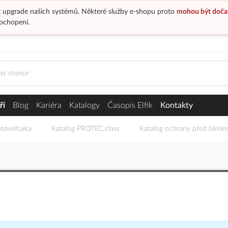
 upgrade našich systémů. Některé služby e-shopu proto
mohou být doča
ochopení.
ři
Blog
Kariéra
Katalogy
Časopis Elfík
Kontakty
tovoltaika
Katalog PROTEC.class
Katalog ochrany před blesk