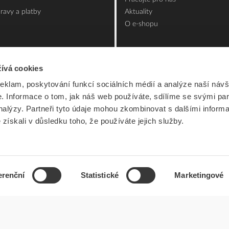
ravy a platby
Aktuality
O e-shopu
ívá cookies
reklam, poskytování funkcí sociálních médií a analýze naší návš
 Informace o tom, jak náš web používáte, sdílíme se svými par
analýzy. Partneři tyto údaje mohou zkombinovat s dalšími inform
é získali v důsledku toho, že používáte jejich služby.
erenční
Statistické
Marketingové