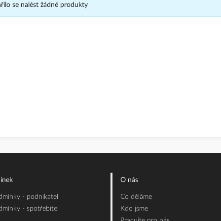
ilo se nalést žádné produkty
ínek
O nás
mínky - podnikatel
Co děláme
mínky - spotřebitel
Kdo jsme
Pracujte pro nás