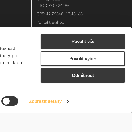
IČO: 40524485
DIČ: CZ40524485
GPS: 49.75348, 13.43168
Kontakt e-shop:
Po - Pá: 7:00 - 15:30
Referent:
377 432 365
Povolit vše
Technická podpora: 377 432 311
těvnosti
E-mail:
eshop@elfetex.cz
tnery pro
Povolit výběr
acemi, které
Odmítnout
Zobrazit detaily
© 2026 Member of the Würth Group