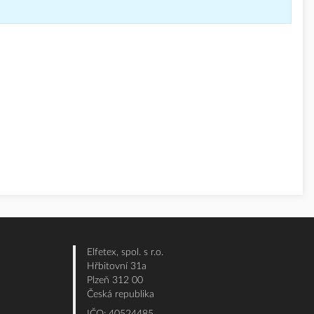
Elfetex, spol. s r.o.
Hřbitovní 31a
Plzeň 312 00
Česká republika