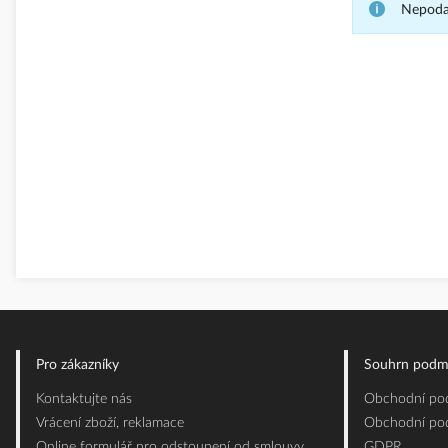
Nepodař
Pro zákazníky
Souhrn podm
Kontaktujte nás
Obchodní pod
Vrácení zboží, reklamace
Obchodní pod
Online formulář pro odstoupení od smlouvy
GDPR