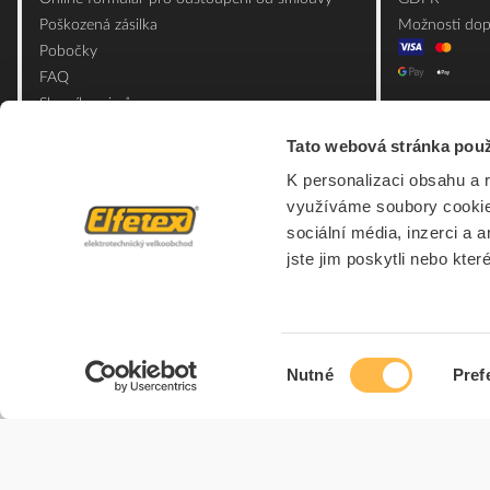
Poškozená zásilka
Možnosti dop
Pobočky
FAQ
Slovník pojmů
Mapa webu
Tato webová stránka použ
Ceník obalových materiálů
K personalizaci obsahu a 
využíváme soubory cookie.
sociální média, inzerci a 
jste jim poskytli nebo kter
Výběr
Nutné
Pref
souhlasu