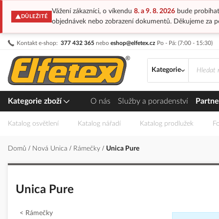
Vážení zákazníci, o víkendu
8. a 9. 8. 2026
bude probíhat
DŮLEŽITÉ
objednávek nebo zobrazení dokumentů. Děkujeme za p
Přejít
Kontakt e-shop:
377 432 365
nebo
eshop@elfetex.cz
Po - Pá: (7:00 - 15:30)
na
obsah
Kategorie
Kategorie zboží
O nás
Služby a poradenství
Partne
Katalog osvětlení
Katalog nářadí
Katalog prodlužek
Fo
Domů
Nová Unica
Rámečky
Unica Pure
Unica Pure
Rámečky