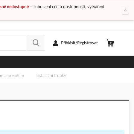
sně nedostupné
– zobrazení cen a dostupnosti, vytváření
×
Přihlásit/Registrovat
em a přepětím
Instalační trubky