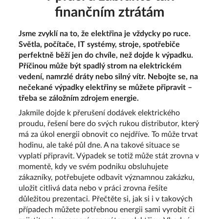
finančním ztrátám
Jsme zvyklí na to, že elektřina je vždycky po ruce.
Světla, počítače, IT systémy, stroje, spotřebiče
perfektně běží jen do chvíle, než dojde k výpadku.
Příčinou může být spadlý strom na elektrickém
vedení, namrzlé dráty nebo silný vítr. Nebojte se, na
nečekané výpadky elektřiny se můžete připravit –
třeba se záložním zdrojem energie.
Jakmile dojde k přerušení dodávek elektrického
proudu, řešení bere do svých rukou distributor, který
má za úkol energii obnovit co nejdříve. To může trvat
hodinu, ale také půl dne. A na takové situace se
vyplatí připravit. Výpadek se totiž může stát zrovna v
momentě, kdy ve svém podniku obsluhujete
zákazníky, potřebujete odbavit významnou zakázku,
uložit citlivá data nebo v práci zrovna řešíte
důležitou prezentaci. Přečtěte si, jak si i v takových
případech můžete potřebnou energii sami vyrobit či