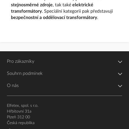
stejnosměrné zdroje
, tak také
elektrické
transformátory
. Speciální kategorii pak představují
bezpečnostní a oddělovací transformátory
.
Pro zákazníky
Souhrn podmínek
O nás
Elfetex, spol. s r.o.
Hřbitovní 31a
Plzeň 312 00
Česká republika