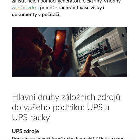
zajistit nejen pomocí generátoru elektřiny. Vhodný
záložní zdroj
pomůže
zachránit vaše zisky i
dokumenty v počítači.
Hlavní druhy záložních zdrojů
do vašeho podniku: UPS a
UPS racky
UPS zdroje
Pracujete v menší firmě nebo kanceláři? Pak se vám