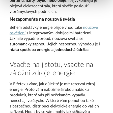
benzínu, nafty, plynu nebo oleje
. Nejvýkonnější je
olejová elektrocentrála, která skvěle poslouží i
v průmyslových podnicích.
Nezapomeňte na nouzová světla
Během odstávky energie přijde vhod také
nouzové
osvětlení
s integrovanými dobíjecími bateriemi.
Jakmile vypadne proud, nouzová světla se
automaticky zapnou. Jejich nespornou výhodou je i
nízká spotřeba energie a jednoduchá údržba
.
Vsaďte na jistotu, vsaďte na
záložní zdroje energie
V Elfetexu víme, jak důležité je mít rezervní zdroj
energie. Proto vám nabízíme širokou nabídku
produktů, které vás při nečekaném výpadku
nenechají ve štychu. A které vám pomohou také
s bezpečnou distribucí elektrické energie do vašich
zařízení. Hodit by se vám mohly jak
střídavé a