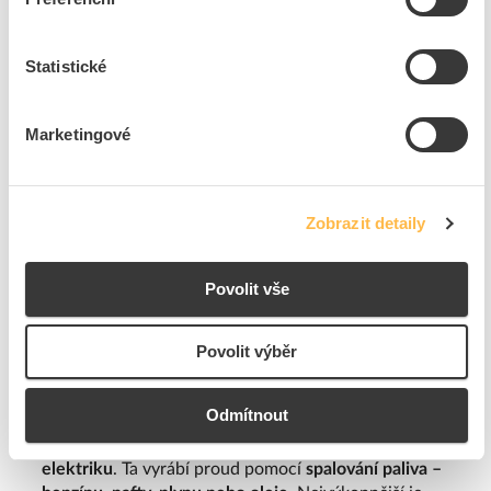
průmyslovém podniku s vlastními servery? Pak
budou nejlepší volbou UPS racky. Od klasických
záložních zdrojů se liší tím, že disponují montážním
Statistické
systémem rack, který se stará o napájení více zařízení
zároveň. Vybrat si můžete hned ze 3 velikostí: 1U, 2U
a 3U.
Marketingové
Výhody
Vysoce výkonné
Dokážou napájet více zařízení zároveň
Zobrazit detaily
Na výběr jsou různé velikosti
Povolit vše
Nevýhody
Vyšší pořizovací cena
Povolit výběr
Nižší záložní doba
Elektrocentrály
Odmítnout
Dalším užitečným zdrojem energie je
centrála na
elektriku
. Ta vyrábí proud pomocí
spalování paliva –