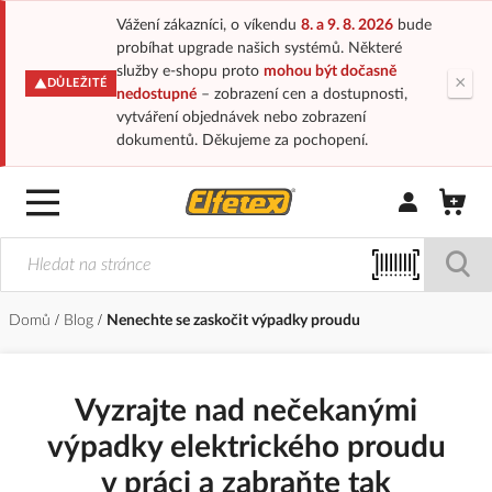
Vážení zákazníci, o víkendu
8. a 9. 8. 2026
bude
probíhat upgrade našich systémů. Některé
služby e-shopu proto
mohou být dočasně
×
DŮLEŽITÉ
nedostupné
– zobrazení cen a dostupnosti,
vytváření objednávek nebo zobrazení
dokumentů. Děkujeme za pochopení.
Přihlásit/Regi
Domů
Blog
Nenechte se zaskočit výpadky proudu
Vyzrajte nad nečekanými
výpadky elektrického proudu
v práci a zabraňte tak