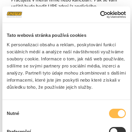
určitě bude hodit UPS zdroj (z anglického
uninterruptible power supply), který ochrání vaše
počítače i rozdělanou práci. Působí totiž jako
přepěťová ochrana hardwaru, takže spolehlivě
zamezí riziku zkratu. A navíc se chlubí výkonem až
Tato webová stránka používá cookies
4500 W.
K personalizaci obsahu a reklam, poskytování funkcí
Výhody
sociálních médií a analýze naší návštěvnosti využíváme
Skladné
soubory cookie. Informace o tom, jak náš web používáte,
Kompaktní
sdílíme se svými partnery pro sociální média, inzerci a
analýzy. Partneři tyto údaje mohou zkombinovat s dalšími
Finančně dostupné
informacemi, které jste jim poskytli nebo které získali v
Nevýhody
důsledku toho, že používáte jejich služby.
Nedokážou napájet více zařízení najednou
Nižší výkon
Výběr
Nutné
souhlasu
UPS racky
Pracujete ve větších společnostech nebo
Preferenční