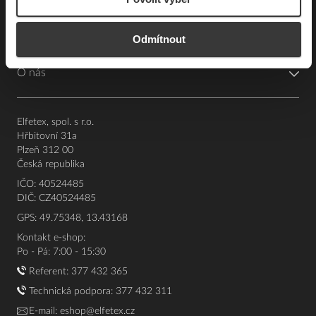
Pro zákazníky
Odmítnout
Souhrn podmínek
O nás
Elfetex, spol. s r.o.
Hřbitovní 31a
Plzeň 312 00
Česká republika
IČO: 40524485
DIČ: CZ40524485
GPS: 49.75348, 13.43168
Kontakt e-shop:
Po - Pá: 7:00 - 15:30
Referent:
377 432 365
Technická podpora: 377 432 311
E-mail:
eshop@elfetex.cz