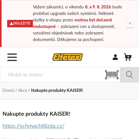
Vážení zákazníci, o víkendu
8. a 9. 8. 2026
bude
probíhat upgrade našich systémů. Některé
služby e-shopu proto
mohou být dočasně
×
DŮLEŽITÉ
nedostupné
– zobrazení cen a dostupnosti,
vytváření objednávek nebo zobrazení
dokumentů. Děkujeme za pochopení.
Přihlásit/Regi
Domů
Akce
Nakupte produkty KAISER!
Nakupte produkty KAISER!
https://schmachtljizda.cz/