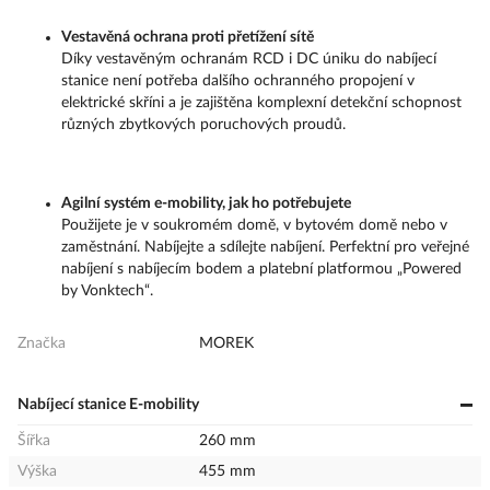
Vestavěná ochrana proti přetížení sítě
Díky vestavěným ochranám RCD i DC úniku do nabíjecí
stanice není potřeba dalšího ochranného propojení v
elektrické skříni a je zajištěna komplexní detekční schopnost
různých zbytkových poruchových proudů.
Agilní systém e-mobility, jak ho potřebujete
Použijete je v soukromém domě, v bytovém domě nebo v
zaměstnání. Nabíjejte a sdílejte nabíjení. Perfektní pro veřejné
nabíjení s nabíjecím bodem a platební platformou „Powered
by Vonktech“.
Značka
MOREK
Nabíjecí stanice E-mobility
Šířka
260 mm
Výška
455 mm