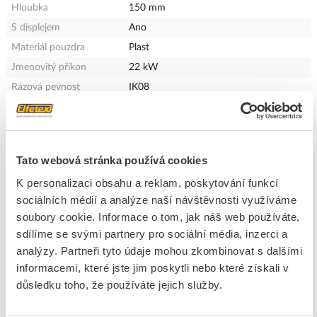
Hloubka
150 mm
S displejem
Ano
Materiál pouzdra
Plast
Jmenovitý příkon
22 kW
Rázová pevnost
IK08
Stupeň krytí (IP)
IP55
Počet nabíjecích bodů
1
Maximální výkon na
22 kW
Tato webová stránka používá cookies
napájecí bod
Množství nabíjecích
1
K personalizaci obsahu a reklam, poskytování funkcí
spojek Typ 2
sociálních médií a analýze naší návštěvnosti využíváme
S měřičem spotřeby
Ano
soubory cookie. Informace o tom, jak náš web používáte,
energie
sdílíme se svými partnery pro sociální média, inzerci a
IFTTT-podpora k dispozici
Ne
analýzy. Partneři tyto údaje mohou zkombinovat s dalšími
informacemi, které jste jim poskytli nebo které získali v
Délka nabíjecího kabelu
6.5 m
důsledku toho, že používáte jejich služby.
Kompatibilní s Apple
Ne
Home Kit