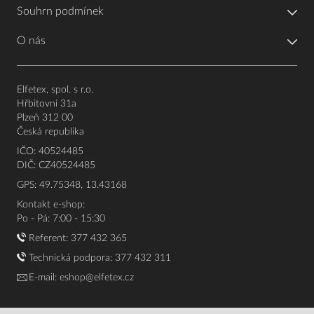
Souhrn podmínek
O nás
Elfetex, spol. s r.o.
Hřbitovní 31a
Plzeň 312 00
Česká republika
IČO: 40524485
DIČ: CZ40524485
GPS: 49.75348, 13.43168
Kontakt e-shop:
Po - Pá: 7:00 - 15:30
Referent:
377 432 365
Technická podpora: 377 432 311
E-mail:
eshop@elfetex.cz