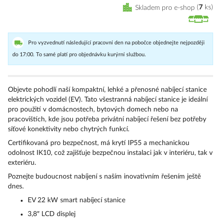
Skladem pro e-shop
7
ks
Pro vyzvednutí následující pracovní den na pobočce objednejte nejpozději
do 17:00. To samé platí pro objednávku kurýrní službou.
Objevte pohodlí naší kompaktní, lehké a přenosné nabíjecí stanice
elektrických vozidel (EV). Tato všestranná nabíjecí stanice je ideální
pro použití v domácnostech, bytových domech nebo na
pracovištích, kde jsou potřeba privátní nabíjecí řešení bez potřeby
síťové konektivity nebo chytrých funkcí.
Certifikovaná pro bezpečnost, má krytí IP55 a mechanickou
odolnost IK10, což zajišťuje bezpečnou instalaci jak v interiéru, tak v
exteriéru.
Poznejte budoucnost nabíjení s naším inovativním řešením ještě
dnes.
EV 22 kW smart nabíjecí stanice
3,8″ LCD displej