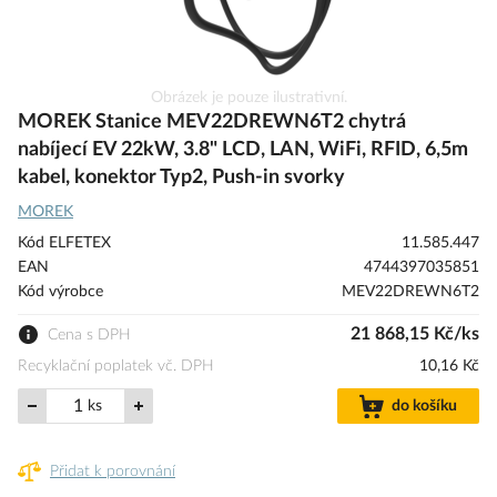
Přeskočit
Obrázek je pouze ilustrativní.
na
MOREK Stanice MEV22DREWN6T2 chytrá
začátek
nabíjecí EV 22kW, 3.8" LCD, LAN, WiFi, RFID, 6,5m
galerie
kabel, konektor Typ2, Push-in svorky
s
obrázky
MOREK
Kód ELFETEX
11.585.447
EAN
4744397035851
Kód výrobce
MEV22DREWN6T2
21 868,15 Kč/ks
Cena s DPH
Recyklační poplatek vč. DPH
10,16 Kč
ks
do košíku
Přidat k porovnání