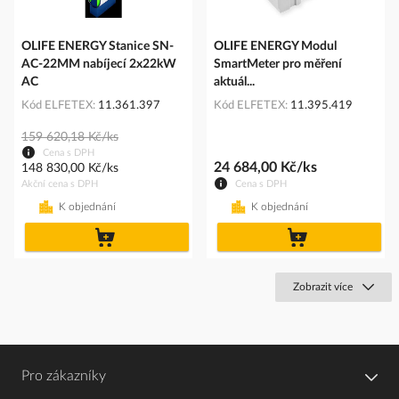
OLIFE ENERGY Stanice SN-
OLIFE ENERGY Modul
AC-22MM nabíjecí 2x22kW
SmartMeter pro měření
AC
aktuál...
Kód ELFETEX
11.361.397
Kód ELFETEX
11.395.419
159 620,18 Kč/ks
Cena s DPH
24 684,00 Kč/ks
148 830,00 Kč/ks
Akční cena s DPH
Cena s DPH
K objednání
K objednání
do
do
košíku
košíku
Zobrazit více
Pro zákazníky