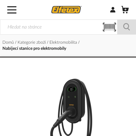
Přihlásit/Regi
Domů
Kategorie zboží
Elektromobilita
Nabíjecí stanice pro elektromobily
Přeskočit
na
konec
galerie
s
obrázky