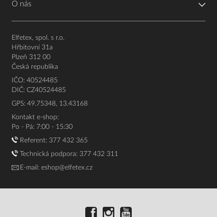
O nás
Elfetex, spol. s r.o.
Hřbitovní 31a
Plzeň 312 00
Česká republika
IČO: 40524485
DIČ: CZ40524485
GPS: 49.75348, 13.43168
Kontakt e-shop:
Po - Pá: 7:00 - 15:30
Referent:
377 432 365
Technická podpora: 377 432 311
E-mail:
eshop@elfetex.cz