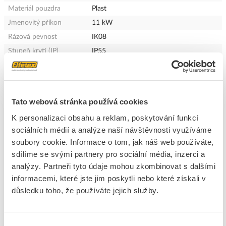
Materiál pouzdra
Plast
Jmenovitý příkon
11 kW
Rázová pevnost
IK08
Stupeň krytí (IP)
IP55
Maximální výkon na
11 kW
napájecí bod
Množství nabíjecích
1
spojek Typ 2
Tato webová stránka používá cookies
Délka nabíjecího kabelu
6.5 m
K personalizaci obsahu a reklam, poskytování funkcí
Provedení připojení na
3-fázový
sociálních médií a analýze naší návštěvnosti využíváme
straně zařízení
soubory cookie. Informace o tom, jak náš web používáte,
Počet nabíjecích bodů
1
sdílíme se svými partnery pro sociální média, inzerci a
analýzy. Partneři tyto údaje mohou zkombinovat s dalšími
S měřičem spotřeby
Ano
energie
informacemi, které jste jim poskytli nebo které získali v
důsledku toho, že používáte jejich služby.
IFTTT-podpora k dispozici
Ne
Kompatibilní s Apple
Ne
Home Kit
Výběr