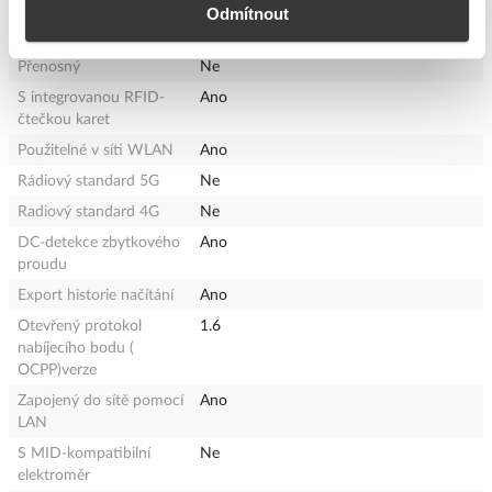
AC 60 Hz
Odmítnout
Připojitelný průřez vodiče
- - mm²
Přenosný
Ne
S integrovanou RFID-
Ano
čtečkou karet
Použitelné v síti WLAN
Ano
Rádiový standard 5G
Ne
Radiový standard 4G
Ne
DC-detekce zbytkového
Ano
proudu
Export historie načítání
Ano
Otevřený protokol
1.6
nabíjecího bodu (
OCPP)verze
Zapojený do sítě pomocí
Ano
LAN
S MID-kompatibilní
Ne
elektroměr