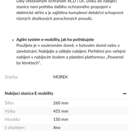
Díky vestavěným ochranám RCD i DC úniku do nabíjecí
stanice není potřeba dalšího ochranného propojení v
elektrické skříni a je zajištěna komplexní detekční schopnost
různých zbytkových poruchových proudů.
Agilní systém e-mobility, jak ho potřebujete
Použijete je v soukromém domě, v bytovém domě nebo v
zaměstnání. Nabíjejte a sdílejte nabíjení. Perfektní pro veřejné
nabíjení s nabíjecím bodem a platební platformou „Powered
by Vonktech“.
Značka
MOREK
Nabíjecí stanice E-mobility
Šířka
260 mm
Výška
455 mm
Hloubka
150 mm
S displejem
Ano