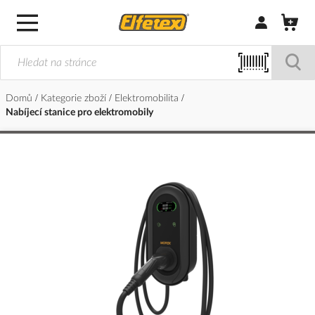
Přihlásit/Regi
Domů
Kategorie zboží
Elektromobilita
Nabíjecí stanice pro elektromobily
Přeskočit
na
konec
galerie
s
obrázky