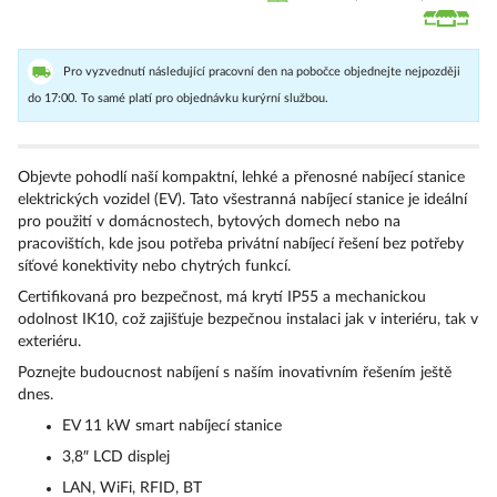
Pro vyzvednutí následující pracovní den na pobočce objednejte nejpozději
do 17:00. To samé platí pro objednávku kurýrní službou.
Objevte pohodlí naší kompaktní, lehké a přenosné nabíjecí stanice
elektrických vozidel (EV). Tato všestranná nabíjecí stanice je ideální
pro použití v domácnostech, bytových domech nebo na
pracovištích, kde jsou potřeba privátní nabíjecí řešení bez potřeby
síťové konektivity nebo chytrých funkcí.
Certifikovaná pro bezpečnost, má krytí IP55 a mechanickou
odolnost IK10, což zajišťuje bezpečnou instalaci jak v interiéru, tak v
exteriéru.
Poznejte budoucnost nabíjení s naším inovativním řešením ještě
dnes.
EV 11 kW smart nabíjecí stanice
3,8″ LCD displej
LAN, WiFi, RFID, BT