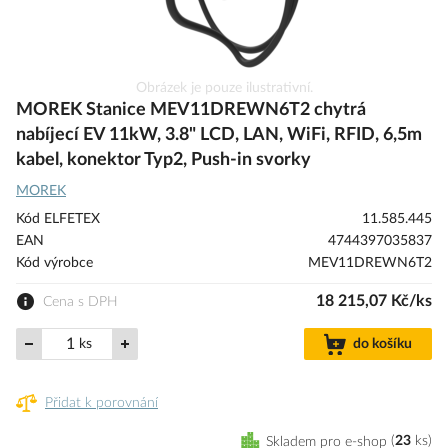
Přeskočit
Obrázek je pouze ilustrativní.
na
MOREK Stanice MEV11DREWN6T2 chytrá
začátek
nabíjecí EV 11kW, 3.8" LCD, LAN, WiFi, RFID, 6,5m
galerie
kabel, konektor Typ2, Push-in svorky
s
obrázky
MOREK
Kód ELFETEX
11.585.445
EAN
4744397035837
Kód výrobce
MEV11DREWN6T2
18 215,07 Kč/ks
Cena s DPH
ks
do košíku
Přidat k porovnání
Skladem pro e-shop
23
ks