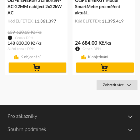
OLIFE ENERGY Stanice SN-
OLIFE ENERGY Modul
AC-22MM nabíjecí 2x22kW
SmartMeter pro měření
AC
aktuál...
Kód ELFETEX
11.361.397
Kód ELFETEX
11.395.419
159 620,18 Kč/ks
Cena s DPH
24 684,00 Kč/ks
148 830,00 Kč/ks
Akční cena s DPH
Cena s DPH
K objednání
K objednání
do
do
košíku
košíku
Zobrazit více
Pro zákazníky
Souhrn podmínek