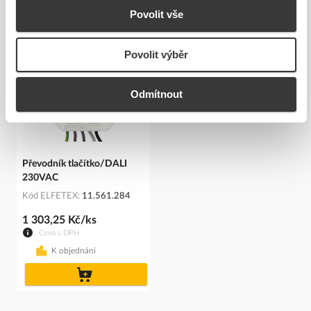
Povolit vše
Související produkty
Povolit výběr
Odmítnout
Převodník tlačítko/DALI
230VAC
Kód ELFETEX
11.561.284
1 303,25 Kč/ks
Cena s DPH
K objednání
do
košíku