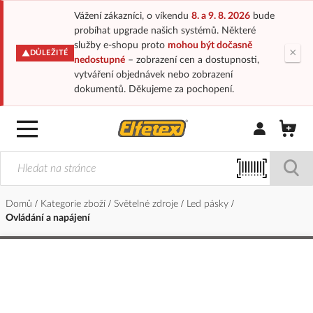
Vážení zákazníci, o víkendu
8. a 9. 8. 2026
bude
probíhat upgrade našich systémů. Některé
služby e-shopu proto
mohou být dočasně
×
DŮLEŽITÉ
nedostupné
– zobrazení cen a dostupnosti,
vytváření objednávek nebo zobrazení
dokumentů. Děkujeme za pochopení.
Přihlásit/Regi
Domů
Kategorie zboží
Světelné zdroje
Led pásky
Ovládání a napájení
Přeskočit
na
konec
galerie