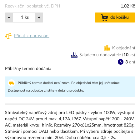
Recyklační poplatek vč. DPH
1,02 Kč
ks
do košíku
Přidat k porovnání
K objednání
Skladem u dodavatele
(
10
ks
)
3
dní
Přibližný termín dodání.
Přibližný termín dodání není znám. Po objednání Vám jej upřesníme.
Dostupnost na pobočce zjistíte v detailu produktu.
Stmívatelný napěťový zdroj pro LED pásky - výkon 100W, výstupní
napětí DC 24V, proud max. 4,17A. IP67. Vstupní napětí 200 - 240V
AC, materiál krytu: hliník. Rozměry 270x61x25mm, hmotnost 820g.
Stmívání pomocí DALI nebo tlačítkem. Při výběru zdroje počítejte s
výkonovou rezervou min. 20%. Doba náběhu cca 0,5 - 2s.