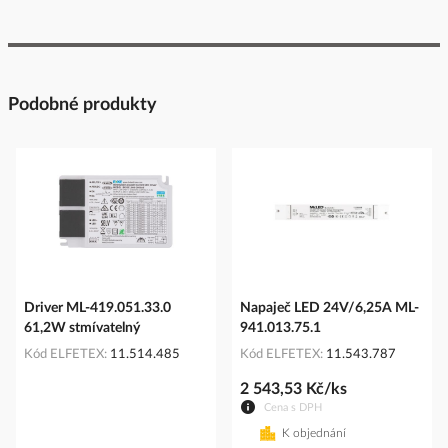
Podobné produkty
Driver ML-419.051.33.0
Napaječ LED 24V/6,25A ML-
61,2W stmívatelný
941.013.75.1
Kód ELFETEX
11.514.485
Kód ELFETEX
11.543.787
2 543,53 Kč/ks
Cena s DPH
K objednání