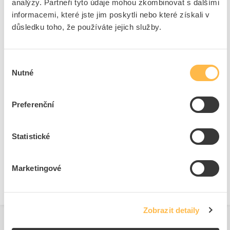
Rozsah jmenovitého
200 - 240 V
analýzy. Partneři tyto údaje mohou zkombinovat s dalšími
napětí
informacemi, které jste jim poskytli nebo které získali v
Výstupní výkon od / do
0 - 100 W
důsledku toho, že používáte jejich služby.
Výstupní proud od / do
0 - 4170 mA
Typ stmívání
DALI
Výběr
Nutné
souhlasu
Ke stažení
Preferenční
Technické dokumenty
Statistické
Technická specifikace.pdf
Marketingové
Zobrazit detaily