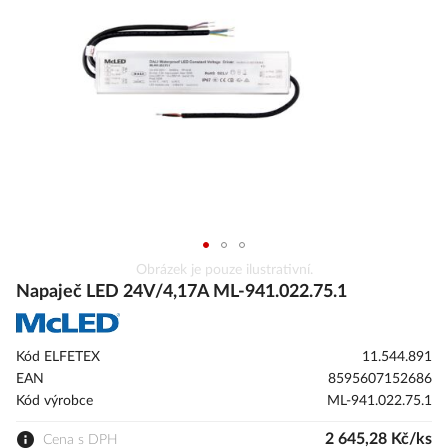
s
obrázky
Přeskočit
Obrázek je pouze ilustrativní.
na
Napaječ LED 24V/4,17A ML-941.022.75.1
začátek
galerie
s
Kód ELFETEX
11.544.891
obrázky
EAN
8595607152686
Kód výrobce
ML-941.022.75.1
2 645,28 Kč/ks
Cena s DPH