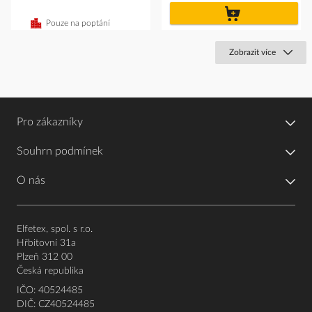
do
košíku
Pouze na poptání
Zobrazit více
Pro zákazníky
Souhrn podmínek
O nás
Elfetex, spol. s r.o.
Hřbitovní 31a
Plzeň 312 00
Česká republika
IČO: 40524485
DIČ: CZ40524485