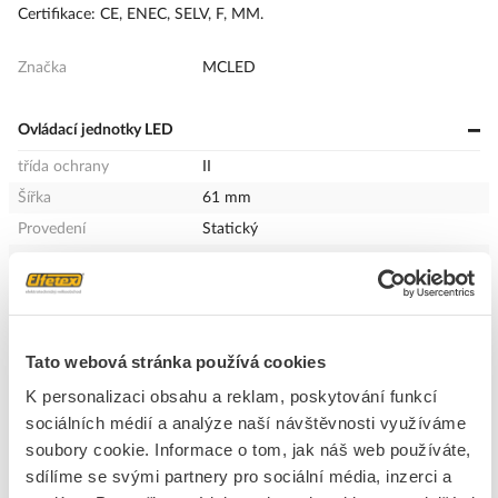
Certifikace: CE, ENEC, SELV, F, MM.
Značka
MCLED
Ovládací jednotky LED
třída ochrany
II
Šířka
61 mm
Provedení
Statický
Výška
25 mm
Délka
270 mm
Vhodný pro venkovní
Ano
použití
Tato webová stránka používá cookies
Výstupní napětí
24 - 24 V
K personalizaci obsahu a reklam, poskytování funkcí
Stupeň krytí (IP)
IP67
sociálních médií a analýze naší návštěvnosti využíváme
Určeno pro stálé napětí
Ano
soubory cookie. Informace o tom, jak náš web používáte,
Výstupní napětí
24 V
sdílíme se svými partnery pro sociální média, inzerci a