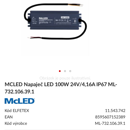
s
obrázky
Přeskočit
Obrázek je pouze ilustrativní.
na
MCLED Napaječ LED 100W 24V/4,16A IP67 ML-
začátek
732.106.39.1
galerie
s
obrázky
Kód ELFETEX
11.543.742
EAN
8595607152389
Kód výrobce
ML-732.106.39.1