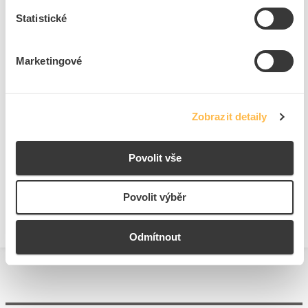
Rozsah jmenovitého
100 - 264 V
Statistické
napětí
Výstupní proud od / do
0 - 4170 mA
Marketingové
Ke stažení
Zobrazit detaily
Technické dokumenty
Povolit vše
Technická specifikace.pdf
Povolit výběr
Odmítnout