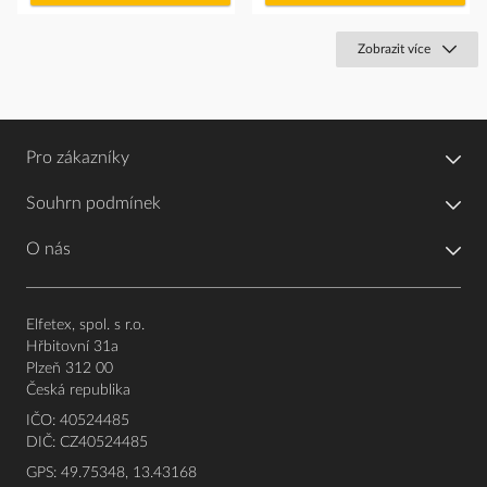
košíku
košíku
Zobrazit více
Pro zákazníky
Souhrn podmínek
O nás
Elfetex, spol. s r.o.
Hřbitovní 31a
Plzeň 312 00
Česká republika
IČO: 40524485
DIČ: CZ40524485
GPS: 49.75348, 13.43168