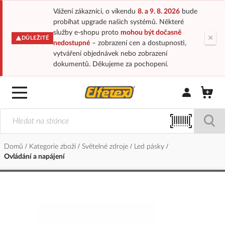
Vážení zákazníci, o víkendu
8. a 9. 8. 2026
bude
probíhat upgrade našich systémů. Některé
služby e-shopu proto
mohou být dočasně
×
DŮLEŽITÉ
nedostupné
– zobrazení cen a dostupnosti,
vytváření objednávek nebo zobrazení
dokumentů. Děkujeme za pochopení.
Přihlásit/Regi
Domů
Kategorie zboží
Světelné zdroje
Led pásky
Ovládání a napájení
Přeskočit
na
konec
galerie