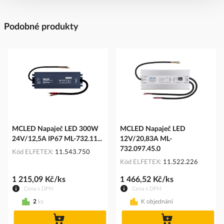
Podobné produkty
MCLED Napaječ LED 300W
MCLED Napaječ LED
24V/12,5A IP67 ML-732.11...
12V/20,83A ML-
732.097.45.0
Kód ELFETEX
11.543.750
Kód ELFETEX
11.522.226
1 215,09 Kč/ks
1 466,52 Kč/ks
Cena s DPH
Cena s DPH
2
ks
K objednání
do
do