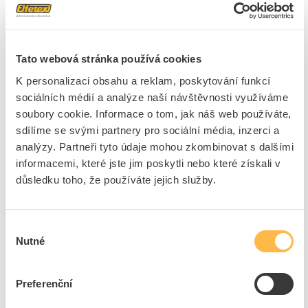
výběru zdroje počítejte s výkonovou rezervou min. 20%.
Značka
MCLED
Tato webová stránka používá cookies
Ovládací jednotky LED
K personalizaci obsahu a reklam, poskytování funkcí
třída ochrany
I
sociálních médií a analýze naší návštěvnosti využíváme
soubory cookie. Informace o tom, jak náš web používáte,
Šířka
63 mm
sdílíme se svými partnery pro sociální média, inzerci a
Provedení
Statický
analýzy. Partneři tyto údaje mohou zkombinovat s dalšími
Výška
18.5 mm
informacemi, které jste jim poskytli nebo které získali v
Délka
160 mm
důsledku toho, že používáte jejich služby.
Vhodný pro venkovní
Ano
použití
Výstupní napětí
24 - 24 V
Výběr
Nutné
souhlasu
Výstupní výkon od / do
100 - 100 W
Stupeň krytí (IP)
IP67
Preferenční
Určeno pro stálé napětí
Ano
Výstupní napětí
24 V