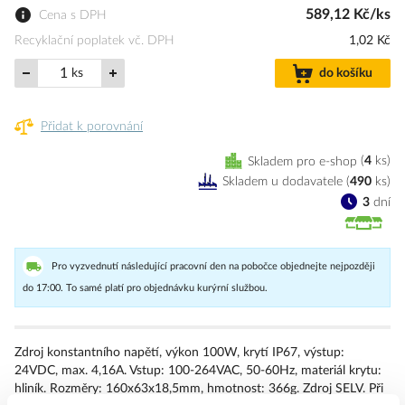
589,12 Kč/ks
Cena s DPH
Recyklační poplatek vč. DPH
1,02 Kč
ks
do košíku
Přidat k porovnání
Skladem pro e-shop
4
ks
Skladem u dodavatele
(
490
ks
)
3
dní
Pro vyzvednutí následující pracovní den na pobočce objednejte nejpozději
do 17:00. To samé platí pro objednávku kurýrní službou.
Zdroj konstantního napětí, výkon 100W, krytí IP67, výstup:
24VDC, max. 4,16A. Vstup: 100-264VAC, 50-60Hz, materiál krytu:
hliník. Rozměry: 160x63x18,5mm, hmotnost: 366g. Zdroj SELV. Při