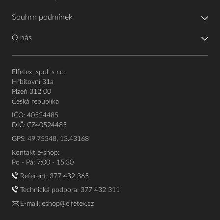
Souhrn podmínek
O nás
Elfetex, spol. s r.o.
Hřbitovní 31a
Plzeň 312 00
Česká republika
IČO: 40524485
DIČ: CZ40524485
GPS: 49.75348, 13.43168
Kontakt e-shop:
Po - Pá: 7:00 - 15:30
Referent:
377 432 365
Technická podpora: 377 432 311
E-mail:
eshop@elfetex.cz