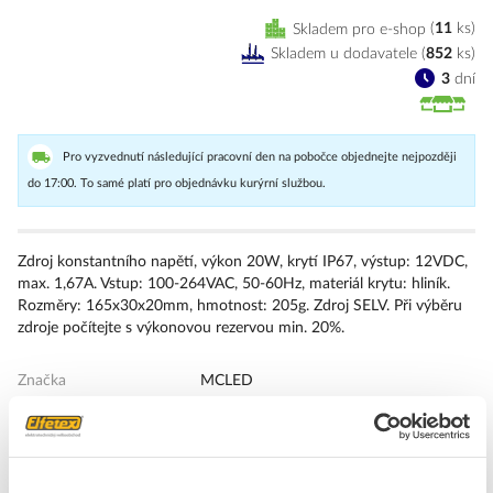
Skladem pro e-shop
11
ks
Skladem u dodavatele
(
852
ks
)
3
dní
Pro vyzvednutí následující pracovní den na pobočce objednejte nejpozději
do 17:00. To samé platí pro objednávku kurýrní službou.
Zdroj konstantního napětí, výkon 20W, krytí IP67, výstup: 12VDC,
max. 1,67A. Vstup: 100-264VAC, 50-60Hz, materiál krytu: hliník.
Rozměry: 165x30x20mm, hmotnost: 205g. Zdroj SELV. Při výběru
zdroje počítejte s výkonovou rezervou min. 20%.
Značka
MCLED
Ovládací jednotky LED
třída ochrany
I