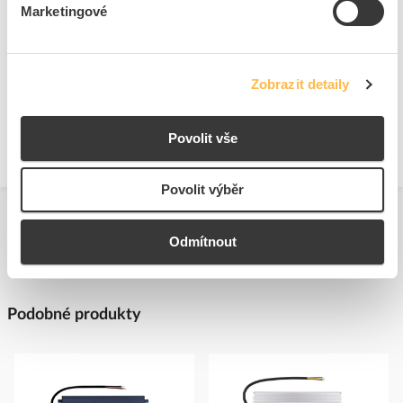
Ke stažení
Marketingové
Technické dokumenty
Zobrazit detaily
Technická specifikace.pdf
Povolit vše
Povolit výběr
Odmítnout
Podobné produkty