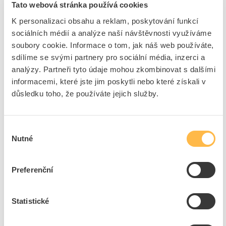
Tato webová stránka používá cookies
Šířka
30 mm
K personalizaci obsahu a reklam, poskytování funkcí
Provedení
Statický
sociálních médií a analýze naší návštěvnosti využíváme
Výška
20 mm
soubory cookie. Informace o tom, jak náš web používáte,
Délka
165 mm
sdílíme se svými partnery pro sociální média, inzerci a
Vhodný pro venkovní
Ano
analýzy. Partneři tyto údaje mohou zkombinovat s dalšími
použití
informacemi, které jste jim poskytli nebo které získali v
Výstupní napětí
12 - 12 V
důsledku toho, že používáte jejich služby.
Výstupní výkon od / do
20 - 20 W
Stupeň krytí (IP)
IP67
Výběr
Určeno pro stálé napětí
Ano
Nutné
souhlasu
Výstupní napětí
12 V
Rozsah jmenovitého
100 - 264 V
Preferenční
napětí
Výstupní proud od / do
0 - 1670 mA
Statistické