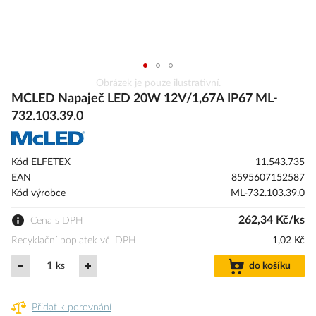
Přeskočit
Obrázek je pouze ilustrativní.
na
MCLED Napaječ LED 20W 12V/1,67A IP67 ML-
začátek
732.103.39.0
galerie
s
obrázky
Kód ELFETEX
11.543.735
EAN
8595607152587
Kód výrobce
ML-732.103.39.0
262,34 Kč/ks
Cena s DPH
Recyklační poplatek vč. DPH
1,02 Kč
ks
do košíku
Přidat k porovnání