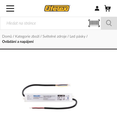
Přihlásit/Regi
Domů
Kategorie zboží
Světelné zdroje
Led pásky
Ovládání a napájení
Přeskočit
na
konec
galerie
s
obrázky