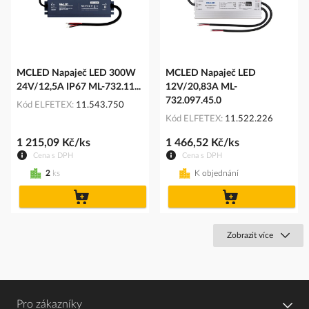
MCLED Napaječ LED 300W
MCLED Napaječ LED
24V/12,5A IP67 ML-732.11...
12V/20,83A ML-
732.097.45.0
Kód ELFETEX
11.543.750
Kód ELFETEX
11.522.226
1 215,09 Kč/ks
1 466,52 Kč/ks
Cena s DPH
Cena s DPH
2
ks
K objednání
do
do
košíku
košíku
Zobrazit více
Pro zákazníky