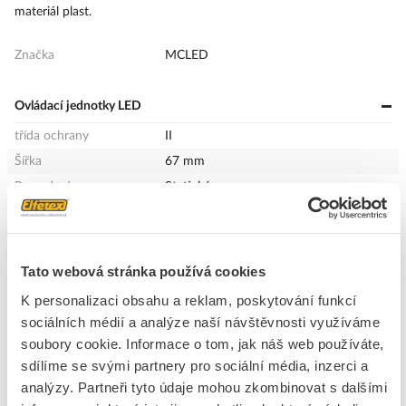
materiál plast.
Značka
MCLED
Ovládací jednotky LED
třída ochrany
II
Šířka
67 mm
Provedení
Statický
Výška
22 mm
Délka
103 mm
Výstupní napětí
9 - 58 V
Tato webová stránka používá cookies
Výstupní výkon od / do
9,1 - 24,9 W
K personalizaci obsahu a reklam, poskytování funkcí
Stupeň krytí (IP)
IP20
sociálních médií a analýze naší návštěvnosti využíváme
Výstupní proud od / do
110 - 300 mA
soubory cookie. Informace o tom, jak náš web používáte,
sdílíme se svými partnery pro sociální média, inzerci a
Určeno pro stálý proud
Ano
analýzy. Partneři tyto údaje mohou zkombinovat s dalšími
Rozsah jmenovitého
220 - 240 V