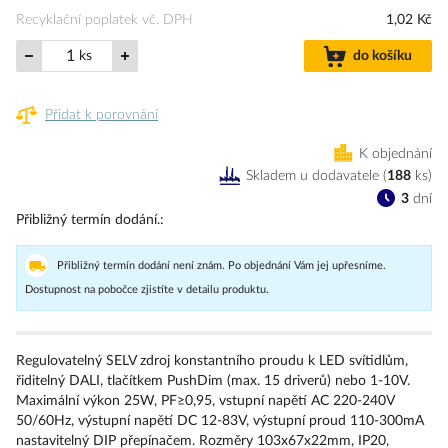
Recyklační poplatek vč. DPH
1,02 Kč
ks
do košíku
Přidat k porovnání
K objednání
Skladem u dodavatele
(
188
ks
)
3
dní
Přibližný termín dodání.
Přibližný termín dodání není znám. Po objednání Vám jej upřesníme.
Dostupnost na pobočce zjistíte v detailu produktu.
Regulovatelný SELV zdroj konstantního proudu k LED svítidlům,
řiditelný DALI, tlačítkem PushDim (max. 15 driverů) nebo 1-10V.
Maximální výkon 25W, PF≥0,95, vstupní napětí AC 220-240V
50/60Hz, výstupní napětí DC 12-83V, výstupní proud 110-300mA
nastavitelný DIP přepínačem. Rozměry 103x67x22mm, IP20,