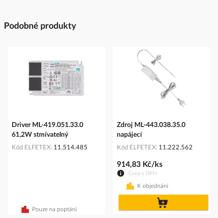
Podobné produkty
Driver ML-419.051.33.0
Zdroj ML-443.038.35.0
61,2W stmívatelný
napájecí
Kód ELFETEX
11.514.485
Kód ELFETEX
11.222.562
914,83 Kč/ks
Cena s DPH
K objednání
do
košíku
Pouze na poptání