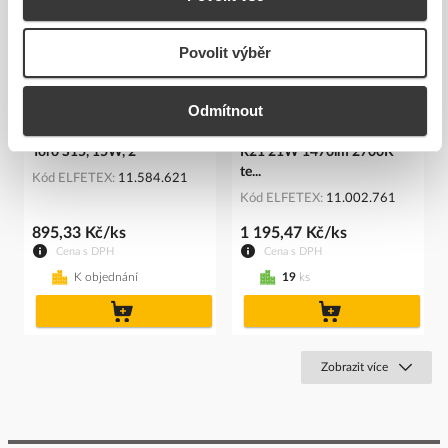
Povolit výběr
Odmítnout
LED podhledové svítidlo
MCLED Svítidlo LED TORO
Toro S15, 15W, 2
R21 21W 1470lm 2700K
te...
Kód ELFETEX
11.584.621
Kód ELFETEX
11.002.761
895,33 Kč/ks
1 195,47 Kč/ks
Cena s DPH
Cena s DPH
K objednání
19
ks
do
do
košíku
košíku
Zobrazit více