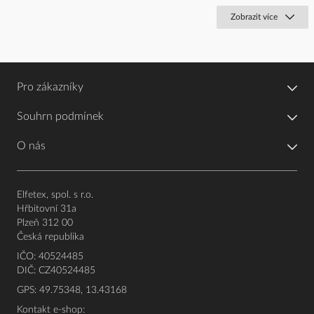
Zobrazit více
Pro zákazníky
Souhrn podmínek
O nás
Elfetex, spol. s r.o.
Hřbitovní 31a
Plzeň 312 00
Česká republika
IČO: 40524485
DIČ: CZ40524485
GPS: 49.75348, 13.43168
Kontakt e-shop: