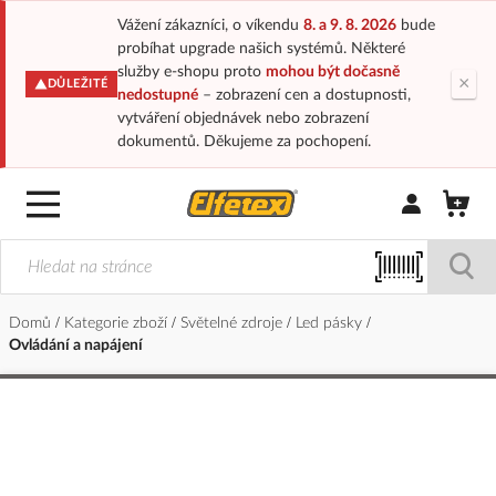
Vážení zákazníci, o víkendu
8. a 9. 8. 2026
bude
probíhat upgrade našich systémů. Některé
služby e-shopu proto
mohou být dočasně
×
DŮLEŽITÉ
nedostupné
– zobrazení cen a dostupnosti,
vytváření objednávek nebo zobrazení
dokumentů. Děkujeme za pochopení.
Přihlásit/Regi
Domů
Kategorie zboží
Světelné zdroje
Led pásky
Ovládání a napájení
Přeskočit
na
konec
galerie