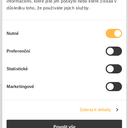
informacemi, které jste jim poskytli nebo které získali v
napětí
důsledku toho, že používáte jejich služby.
Ke stažení
Výběr
Nutné
souhlasu
Technické dokumenty
Preferenční
Technická specifikace.pdf
Statistické
Marketingové
Související produkty
Zobrazit detaily
Povolit vše