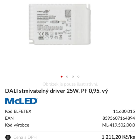
s
obrázky
Přeskočit
Obrázek je pouze ilustrativní.
na
DALI stmívatelný driver 25W, PF 0,95, vý
začátek
galerie
s
Kód ELFETEX
11.630.015
obrázky
EAN
8595607164894
Kód výrobce
ML-419.502.00.0
1 211,20 Kč/ks
Cena s DPH