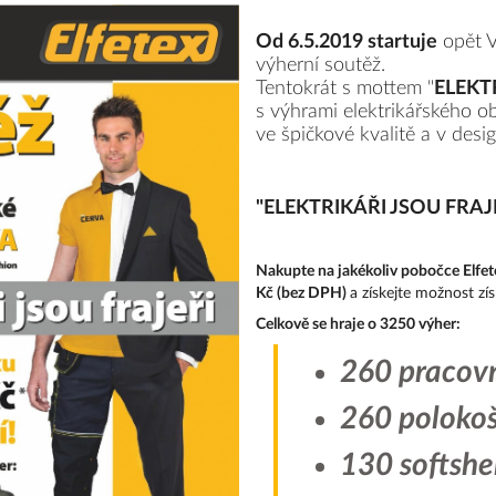
Od 6.5.2019 startuje
opět V
výherní soutěž.
Tentokrát s mottem "
ELEKT
s výhrami elektrikářského o
ve špičkové kvalitě a v desig
"ELEKTRIKÁŘI JSOU FRAJEŘ
Nakupte na jakékoliv pobočce Elfe
Kč
(bez DPH)
a získejte možnost zí
Celkově se hraje o 3250 výher:
260 pracovn
260 polokoš
130 softshe