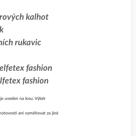
rových kalhot
k
ích rukavic
elfetex fashion
lfetex fashion
 je uveden na losu. Výběr
 hotovosti ani vyměňovat za jiné