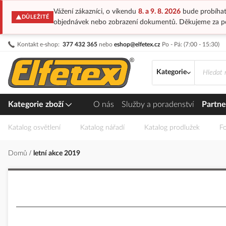
Vážení zákazníci, o víkendu
8. a 9. 8. 2026
bude probíhat
DŮLEŽITÉ
objednávek nebo zobrazení dokumentů. Děkujeme za p
Přejít
Kontakt e-shop:
377 432 365
nebo
eshop@elfetex.cz
Po - Pá: (7:00 - 15:30)
na
obsah
Kategorie
Kategorie zboží
O nás
Služby a poradenství
Partne
Katalog osvětlení
Katalog nářadí
Katalog prodlužek
Fo
Domů
letní akce 2019