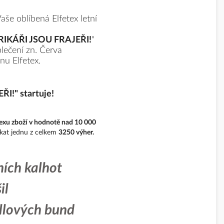
aše oblíbená
Elfetex letní
RIKÁŘI JSOU FRAJEŘI!
"
blečení zn. Červa
nu Elfetex.
I!" startuje!
texu
zboží v hodnotě nad 10 000
skat jednu z celkem
3250 výher.
ích kalhot
il
llových bund