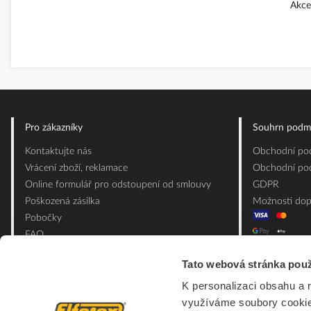
Akce
Pro zákazníky
Souhrn podm
Kontaktujte nás
Obchodní pod
Vrácení zboží, reklamace
Obchodní pod
Online formulář pro odstoupení od smlouvy
GDPR
Poškozená zásilka
Možnosti dop
Pobočky
FAQ
Slovník pojmů
Tato webová stránka použ
Mapa webu
K personalizaci obsahu a 
Ceník obalových materiálů
využíváme soubory cookie.