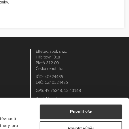
níky.
Elfetex, spol. s r.o.
Hřbitovní 31a
Plzeň 312 00
Česká republika
IČO: 40524485
DIČ: CZ40524485
GPS: 49.75348, 13.43168
Kontakt e-shop:
Po - Pá: 7:00 - 15:30
Povolit vše
Referent:
377 432 365
těvnosti
Technická podpora: 377 432 311
tnery pro
Povolit výběr
E-mail:
eshop@elfetex.cz