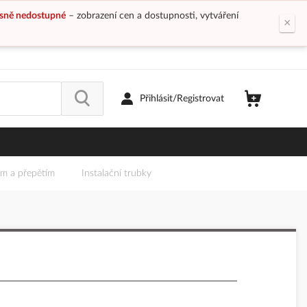
sně nedostupné
– zobrazení cen a dostupnosti, vytváření
×
Přihlásit/Registrovat
em a přepětím
Instalační trubky