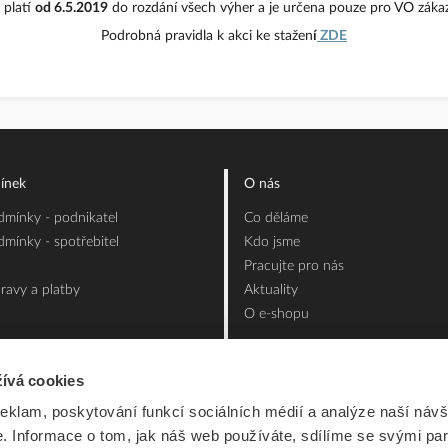
 platí
od 6.5.2019
do rozdání všech výher a je určena pouze pro VO zákaz
Podrobná pravidla k akci ke stažen
í
ZDE
ínek
O nás
mínky - podnikatel
Co děláme
mínky - spotřebitel
Kdo jsme
Pracujte pro nás
ravy a platby
Aktuality
O e-shopu
ívá cookies
reklam, poskytování funkcí sociálních médií a analýze naší návš
 Informace o tom, jak náš web používáte, sdílíme se svými par