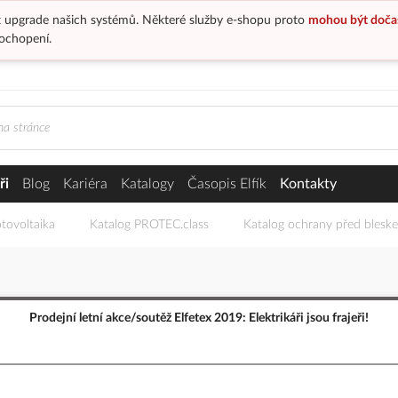
 upgrade našich systémů. Některé služby e-shopu proto
mohou být doča
ochopení.
ři
Blog
Kariéra
Katalogy
Časopis Elfík
Kontakty
tovoltaika
Katalog PROTEC.class
Katalog ochrany před blesk
Prodejní letní akce/soutěž Elfetex 2019: Elektrikáři jsou frajeři!