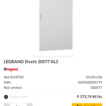
s
obrázky
Přeskočit
Obrázek je pouze ilustrativní.
na
LEGRAND Dveře 20577 XL3
začátek
galerie
s
Kód ELFETEX
10.101.636
obrázky
EAN
3245060205775
Kód výrobce
020577
9 173,74 Kč/ks
Cena s DPH