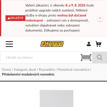
Vážení zákazníci, o víkendu
8. a 9. 8. 2026
bude
probíhat upgrade našich systémů. Některé
služby e-shopu proto
mohou být dočasně
×
DŮLEŽITÉ
nedostupné
– zobrazení cen a dostupnosti,
vytváření objednávek nebo zobrazení
dokumentů. Děkujeme za pochopení.
Přihlásit/Regi
Domů
Kategorie zboží
Rozvaděče
Modulové rozvodnice
Příslušenství modulových rozvodnic
Přeskočit
na
konec
galerie