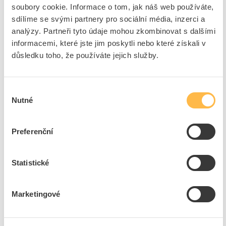
soubory cookie. Informace o tom, jak náš web používáte,
Výška
975 mm
sdílíme se svými partnery pro sociální média, inzerci a
Hloubka
25 mm
analýzy. Partneři tyto údaje mohou zkombinovat s dalšími
Materiál
Ocel
informacemi, které jste jim poskytli nebo které získali v
Stupeň krytí (IP)
IP40
důsledku toho, že používáte jejich služby.
Provedení povrchu
Lakováno
EMC verze
Ne
Výběr
Verze jako prosklené
Ne
Nutné
souhlasu
dveře
Verze jako dveře pro
Ne
uzamknutí odpojovače
Preferenční
Statistické
Ke stažení
Marketingové
Ostatní dokumenty