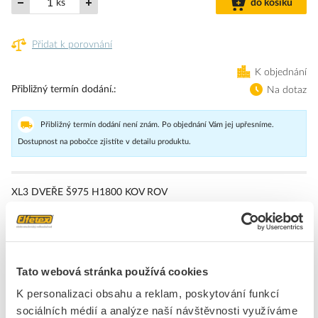
ks
do košíku
Přidat k porovnání
K objednání
Přibližný termín dodání.
Na dotaz
Přibližný termín dodání není znám. Po objednání Vám jej upřesníme.
Dostupnost na pobočce zjistíte v detailu produktu.
XL3 DVEŘE Š975 H1800 KOV ROV
Značka
LEGRAND
Dveře/ovládací panely rozvaděčů
Tato webová stránka používá cookies
Šířka
1800 mm
K personalizaci obsahu a reklam, poskytování funkcí
Provedení
Panelové dveře
sociálních médií a analýze naší návštěvnosti využíváme