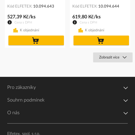
Kód ELFETEX
10.094.643
Kód ELFETEX
10.094.644
527,39 Kč/ks
619,80 Kč/ks
Cena s DPH
Cena s DPH
K objednání
K objednání
do
do
košíku
košíku
Zobrazit více
Pro zákazníky
Souhrn podmínek
O nás
Elfetex, spol. s r.o.