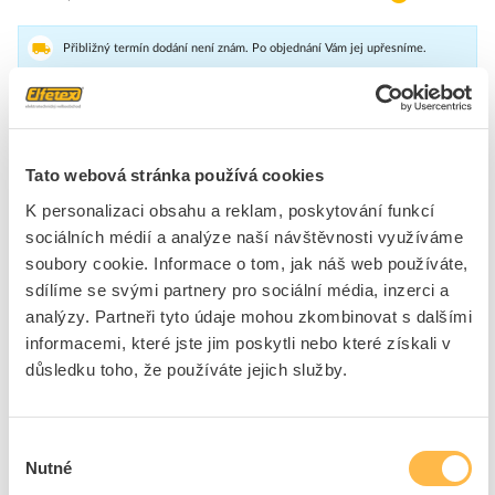
Přibližný termín dodání není znám. Po objednání Vám jej upřesníme.
Dostupnost na pobočce zjistíte v detailu produktu.
DRŽÁK DOK. 260X165 SAMOLEPÍCÍ
Tato webová stránka používá cookies
Značka
LEGRAND
K personalizaci obsahu a reklam, poskytování funkcí
sociálních médií a analýze naší návštěvnosti využíváme
soubory cookie. Informace o tom, jak náš web používáte,
Příhrádky na dokumentaci rozvaděčů
sdílíme se svými partnery pro sociální média, inzerci a
Barva
Šedá
analýzy. Partneři tyto údaje mohou zkombinovat s dalšími
Provedení
Kapsa na schémata
informacemi, které jste jim poskytli nebo které získali v
Samolepící upevnění
Ano
důsledku toho, že používáte jejich služby.
číslo RAL
7035
Montážní šířka pro
260 mm
Výběr
instalaci skříně
Nutné
souhlasu
Materiál
Plast