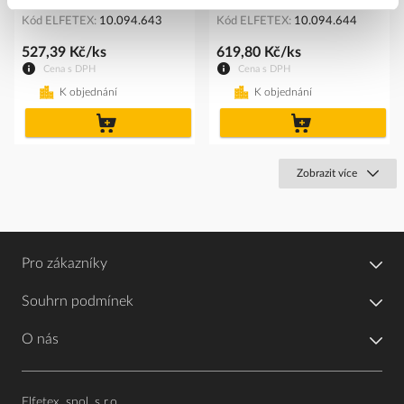
Kód ELFETEX
10.094.643
Kód ELFETEX
10.094.644
527,39 Kč/ks
619,80 Kč/ks
Cena s DPH
Cena s DPH
K objednání
K objednání
do
do
košíku
košíku
Zobrazit více
Pro zákazníky
Souhrn podmínek
O nás
Elfetex, spol. s r.o.