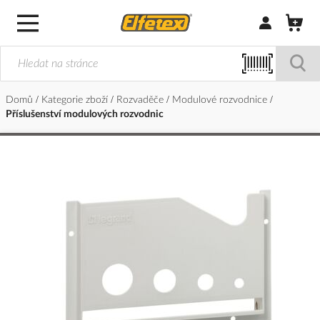
Přihlásit/Regi
Domů
Kategorie zboží
Rozvaděče
Modulové rozvodnice
Příslušenství modulových rozvodnic
Přeskočit
na
konec
galerie
s
obrázky