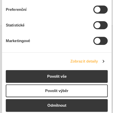
Průhledný
Ne
Preferenční
Statistické
Marketingové
Podobné produkty
Zobrazit detaily
Povolit vše
Povolit výběr
Odmítnout
Rám BFZ-DIN S-3/72
Rám BFZ-DIN S-4/96