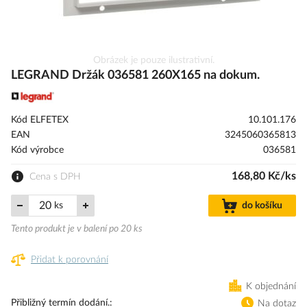
Přeskočit
Obrázek je pouze ilustrativní.
na
LEGRAND Držák 036581 260X165 na dokum.
začátek
galerie
s
Kód ELFETEX
10.101.176
obrázky
EAN
3245060365813
Kód výrobce
036581
168,80 Kč/ks
Cena s DPH
ks
do košíku
Tento produkt je v balení po 20 ks
Přidat k porovnání
K objednání
Přibližný termín dodání.
Na dotaz