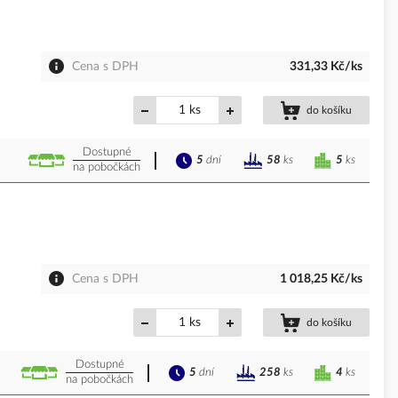
Cena s DPH
331,33 Kč/ks
ks
do košíku
Dostupné
5
dní
5
ks
58
ks
na pobočkách
Cena s DPH
1 018,25 Kč/ks
ks
do košíku
Dostupné
5
dní
4
ks
258
ks
na pobočkách