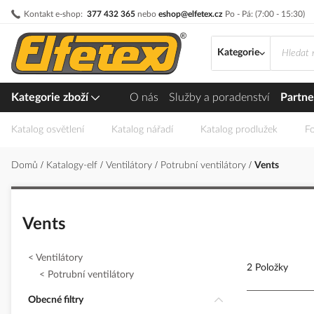
Přejít
Kontakt e-shop:
377 432 365
nebo
eshop@elfetex.cz
Po - Pá: (7:00 - 15:30)
na
obsah
Kategorie
Kategorie zboží
O nás
Služby a poradenství
Partne
Katalog osvětlení
Katalog nářadí
Katalog prodlužek
Fo
Domů
Katalogy-elf
Ventilátory
Potrubní ventilátory
Vents
Vents
Ventilátory
2 Položky
Potrubní ventilátory
Obecné filtry