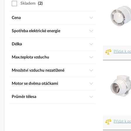
Skladem
2
Cena
Spotřeba elektrické energie
Délka
Přidat k p
Max.teplota vzduchu
Množství vzduchu nezatížené
Motor se dvěma otáčkami
Průměr tělesa
Přidat k p