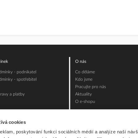
ínek
O nás
mínky - podnikatel
Co děláme
mínky - spotřebitel
Kdo jsme
Pracujte pro nás
ravy a platby
Aktuality
O e-shopu
ívá cookies
reklam, poskytování funkcí sociálních médií a analýze naší návš