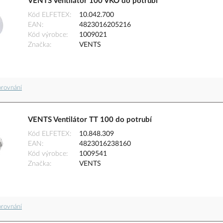
VENTS Ventilátor 100 VKO do potrubí
Kód ELFETEX
10.042.700
EAN
4823016205216
Kód výrobce
1009021
Značka
VENTS
orovnání
VENTS Ventilátor TT 100 do potrubí
Kód ELFETEX
10.848.309
EAN
4823016238160
Kód výrobce
1009541
Značka
VENTS
orovnání