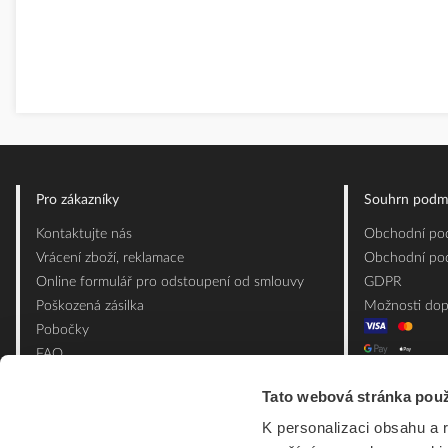
Pro zákazníky
Souhrn podm
Kontaktujte nás
Obchodní pod
Vrácení zboží, reklamace
Obchodní pod
Online formulář pro odstoupení od smlouvy
GDPR
Poškozená zásilka
Možnosti dop
Pobočky
FAQ
Slovník pojmů
Tato webová stránka použ
Mapa webu
K personalizaci obsahu a 
Ceník obalových materiálů