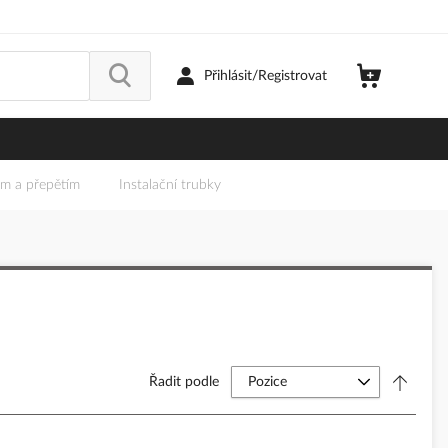
Přihlásit/Registrovat
em a přepětím
Instalační trubky
Řadit podle