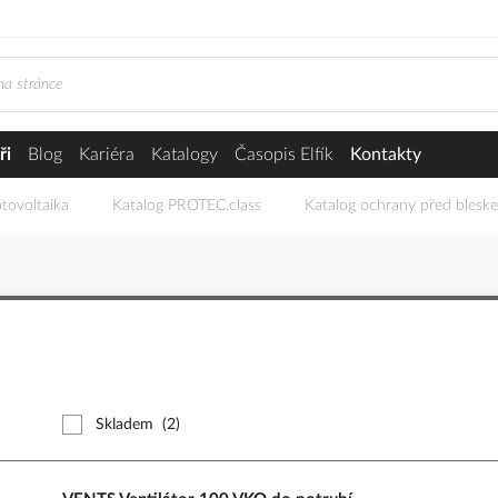
ři
Blog
Kariéra
Katalogy
Časopis Elfík
Kontakty
tovoltaika
Katalog PROTEC.class
Katalog ochrany před blesk
Skladem
(2)