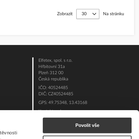
Zobrazit
Na stránku
Elfetex, spol. s r.o.
Hřbitovní 31a
Plzeň 312 00
Česká republika
IČO: 40524485
DIČ: CZ40524485
GPS: 49.75348, 13.43168
Kontakt e-shop:
Po - Pá: 7:00 - 15:30
Povolit vše
Referent:
377 432 365
těvnosti
Technická podpora: 377 432 311