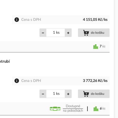
Cena s DPH
4 151,05 Kč/ks
ks
do košíku
7
ks
trubí
Cena s DPH
3 772,26 Kč/ks
ks
do košíku
Dostupné
6
ks
na pobočkách