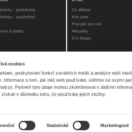
ínek
O nás
mínky - podnikatel
Co děláme
mínky - spotřebitel
Kdo jsme
Pracujte pro nás
ravy a platby
Aktuality
O e-shopu
ívá cookies
reklam, poskytování funkcí sociálních médií a analýze naší návš
 Informace o tom, jak náš web používáte, sdílíme se svými par
analýzy. Partneři tyto údaje mohou zkombinovat s dalšími inform
é získali v důsledku toho, že používáte jejich služby.
erenční
Statistické
Marketingové