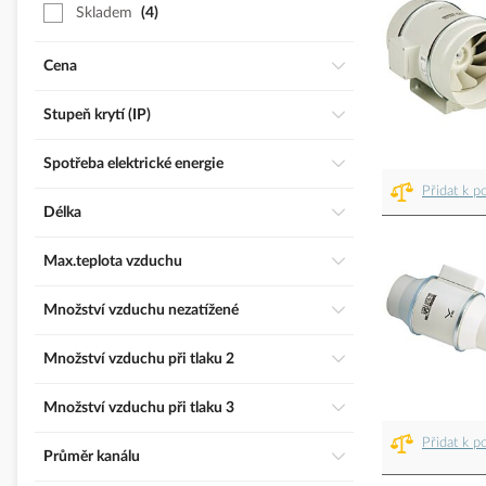
Skladem
4
Cena
Stupeň krytí (IP)
Spotřeba elektrické energie
Přidat k p
Délka
Max.teplota vzduchu
Množství vzduchu nezatížené
Množství vzduchu při tlaku 2
Množství vzduchu při tlaku 3
Přidat k p
Průměr kanálu