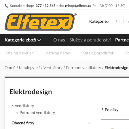
Přejít
Kontakt e-shop:
377 432 365
nebo
eshop@elfetex.cz
Po - Pá: (7:00 - 15:30)
na
obsah
Kategorie
Kategorie zboží
O nás
Služby a poradenství
Partne
Katalog osvětlení
Katalog nářadí
Katalog prodlužek
Fo
Domů
Katalogy-elf
Ventilátory
Potrubní ventilátory
Elektrodesign
Elektrodesign
Ventilátory
5 Položky
Potrubní ventilátory
Obecné filtry