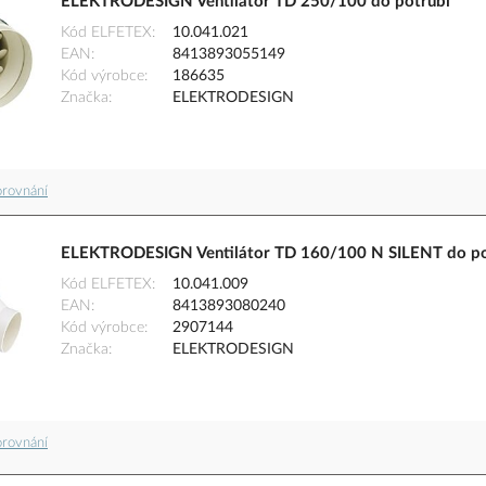
ELEKTRODESIGN Ventilátor TD 250/100 do potrubí
Kód ELFETEX
10.041.021
EAN
8413893055149
Kód výrobce
186635
Značka
ELEKTRODESIGN
orovnání
ELEKTRODESIGN Ventilátor TD 160/100 N SILENT do po
Kód ELFETEX
10.041.009
EAN
8413893080240
Kód výrobce
2907144
Značka
ELEKTRODESIGN
orovnání