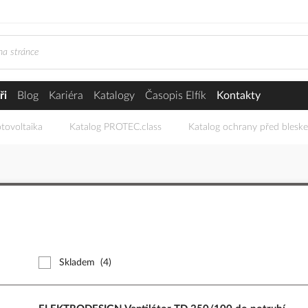
ři
Blog
Kariéra
Katalogy
Časopis Elfík
Kontakty
tovoltaika
Katalog PROTEC.class
Katalog ochrany před blesk
Skladem
(4)