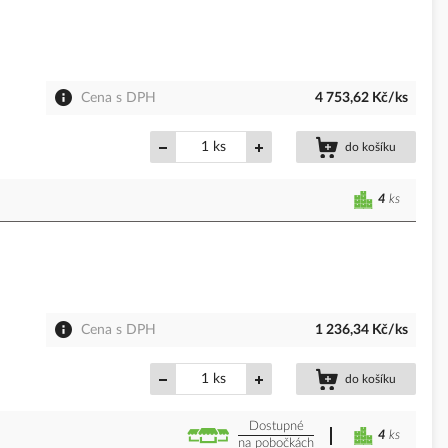
Cena s DPH
4 753,62 Kč/ks
ks
do košíku
4
ks
Cena s DPH
1 236,34 Kč/ks
ks
do košíku
Dostupné
4
ks
na pobočkách