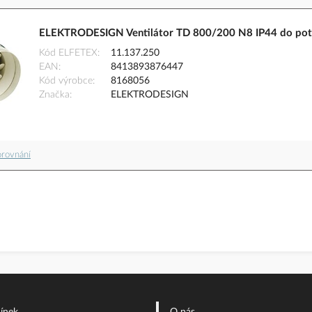
ELEKTRODESIGN Ventilátor TD 800/200 N8 IP44 do pot
Kód ELFETEX
11.137.250
EAN
8413893876447
Kód výrobce
8168056
Značka
ELEKTRODESIGN
orovnání