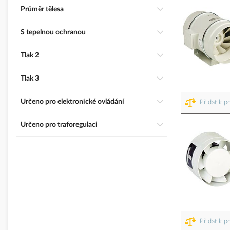
Průměr tělesa
S tepelnou ochranou
Tlak 2
Tlak 3
Určeno pro elektronické ovládání
Přidat k p
Určeno pro traforegulaci
Přidat k p