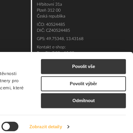
Hřbitovní 31a
Plzeň 312 00
Česká republika
IČO: 40524485
DIČ: CZ40524485
GPS: 49.75348, 13.43168
Kontakt e-shop:
Po - Pá: 7:00 - 15:30
Referent:
377 432 365
Povolit vše
Technická podpora: 377 432 311
těvnosti
E-mail:
eshop@elfetex.cz
tnery pro
Povolit výběr
acemi, které
Odmítnout
Zobrazit detaily
© 2026 Member of the Würth Group