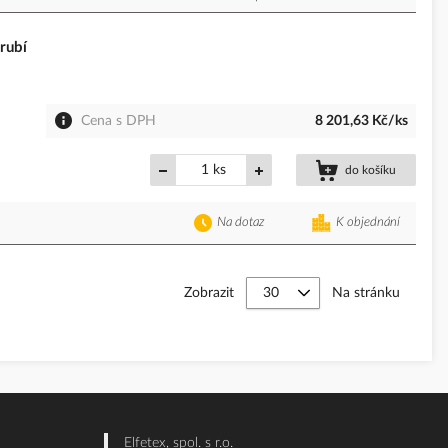
rubí
Cena s DPH
8 201,63 Kč/ks
ks
do košíku
Na dotaz
K objednání
Zobrazit
Na stránku
Elfetex, spol. s r.o.