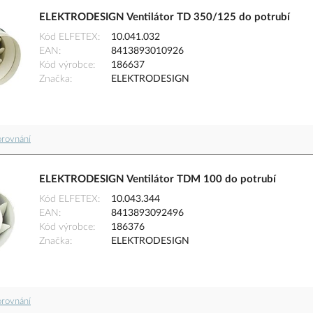
ELEKTRODESIGN Ventilátor TD 350/125 do potrubí
Kód ELFETEX
10.041.032
EAN
8413893010926
Kód výrobce
186637
Značka
ELEKTRODESIGN
orovnání
ELEKTRODESIGN Ventilátor TDM 100 do potrubí
Kód ELFETEX
10.043.344
EAN
8413893092496
Kód výrobce
186376
Značka
ELEKTRODESIGN
orovnání