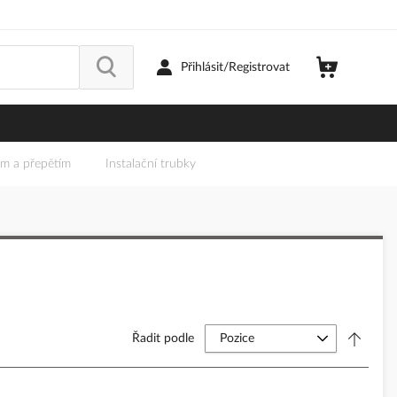
Přihlásit/Registrovat
em a přepětím
Instalační trubky
Řadit podle