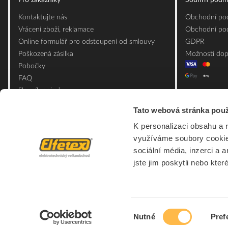
Pro zákazníky
Souhrn podm
Kontaktujte nás
Obchodní pod
Vrácení zboží, reklamace
Obchodní pod
Online formulář pro odstoupení od smlouvy
GDPR
Poškozená zásilka
Možnosti dop
Pobočky
FAQ
Slovník pojmů
Mapa webu
Tato webová stránka použ
Ceník obalových materiálů
K personalizaci obsahu a 
využíváme soubory cookie.
sociální média, inzerci a 
jste jim poskytli nebo kter
Výběr
Nutné
Pref
souhlasu