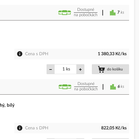
Dostupné
7
ks
na pobočkách
Cena s DPH
1 380,33 Kč/ks
ks
do košíku
Dostupné
6
ks
na pobočkách
ý, bílý
Cena s DPH
822,05 Kč/ks