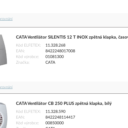
orovnání
CATA Ventilátor SILENTIS 12 T INOX zpětná klapka, časov
Kód ELFETEX
11.328.268
EAN
8422248017008
Kód výrobce
01081300
Značka
CATA
orovnání
CATA Ventilátor CB 250 PLUS zpětná klapka, bílý
Kód ELFETEX
11.328.590
EAN
8422248114417
Kód výrobce
00850000