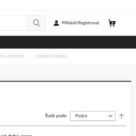
Přihlásit/Registrovat
em a přepětím
Instalační trubky
Řadit podle