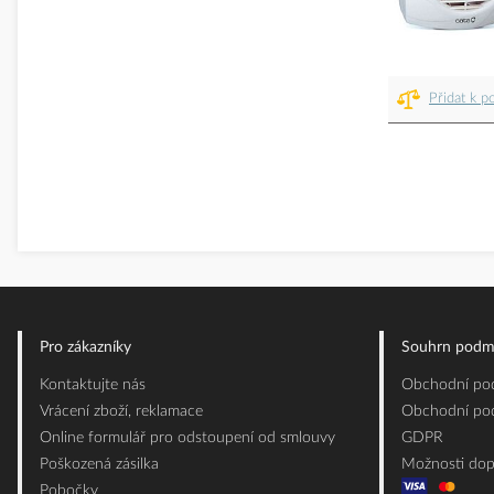
Přidat k p
Pro zákazníky
Souhrn podm
Kontaktujte nás
Obchodní pod
Vrácení zboží, reklamace
Obchodní pod
Online formulář pro odstoupení od smlouvy
GDPR
Poškozená zásilka
Možnosti dop
Pobočky