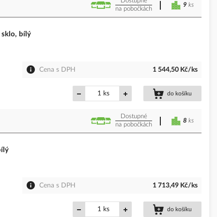
Dostupné
9
ks
na pobočkách
sklo, bílý
Cena s DPH
1 544,50 Kč/ks
ks
do košíku
Dostupné
8
ks
na pobočkách
ílý
Cena s DPH
1 713,49 Kč/ks
ks
do košíku