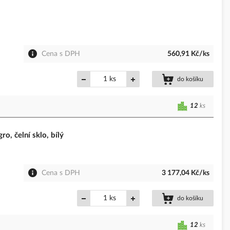
Cena s DPH
560,91 Kč/ks
ks
do košíku
12
ks
o, čelní sklo, bílý
Cena s DPH
3 177,04 Kč/ks
ks
do košíku
12
ks