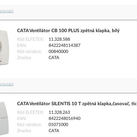
orovnání
CATA Ventilátor CB 100 PLUS zpětná klapka, bílý
Kód ELFETEX
11.328.588
EAN
8422248114387
Kód výrobce
00840000
Značka
CATA
orovnání
CATA Ventilátor SILENTIS 10 T zpětná klapka,časovač, tich
Kód ELFETEX
11.328.263
EAN
8422248016940
Kód výrobce
01071000
Značka
CATA