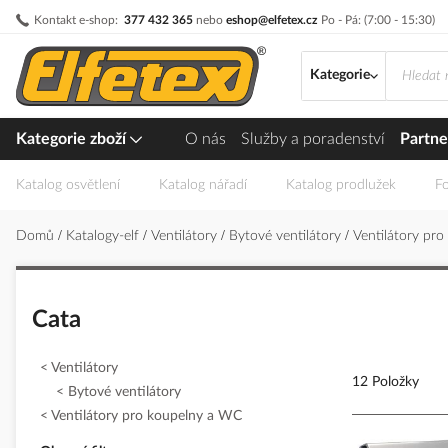
Přejít
Kontakt e-shop:
377 432 365
nebo
eshop@elfetex.cz
Po - Pá: (7:00 - 15:30)
na
obsah
Kategorie
Kategorie zboží
O nás
Služby a poradenství
Partne
Katalog osvětlení
Katalog nářadí
Katalog prodlužek
Fo
Domů
Katalogy-elf
Ventilátory
Bytové ventilátory
Ventilátory pr
Cata
Ventilátory
12 Položky
Bytové ventilátory
Ventilátory pro koupelny a WC