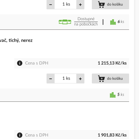
ks
do košíku
Dostupné
6
ks
na pobočkách
ač, tichý, nerez
Cena s DPH
1 215,13 Kč/ks
ks
do košíku
5
ks
Cena s DPH
1 901,83 Kč/ks