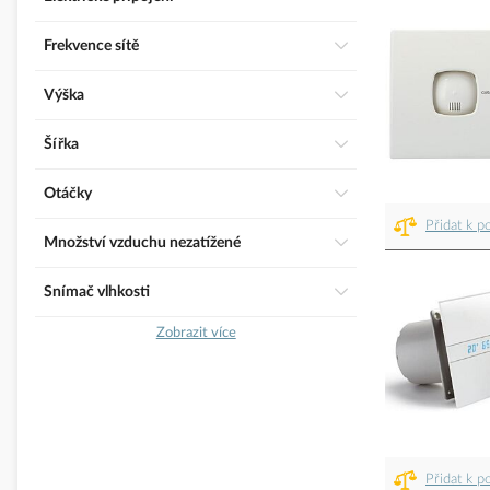
Frekvence sítě
Výška
Šířka
Otáčky
Přidat k p
Množství vzduchu nezatížené
Snímač vlhkosti
Zobrazit více
Přidat k p