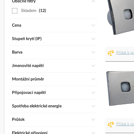
Obecné filtry
Skladem
12
Cena
Stupeň krytí (IP)
Barva
Přidat k p
Jmenovité napětí
Montážní průměr
Připojovací napětí
Spotřeba elektrické energie
Průtok
Přidat k p
Elektrické připojení