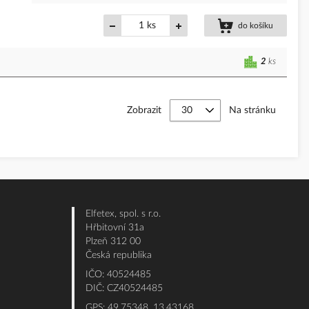
ks
do košíku
2
ks
Zobrazit
Na stránku
Elfetex, spol. s r.o.
Hřbitovní 31a
Plzeň 312 00
Česká republika
IČO: 40524485
DIČ: CZ40524485
GPS: 49.75348, 13.43168