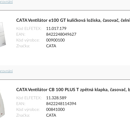
orovnání
CATA Ventilátor e100 GT kuličková ložiska, časovač, čelní 
Kód ELFETEX
11.017.179
EAN
8422248049627
Kód výrobce
00900100
Značka
CATA
orovnání
CATA Ventilátor CB 100 PLUS T zpětná klapka, časovač, b
Kód ELFETEX
11.328.589
EAN
8422248114394
Kód výrobce
00841000
Značka
CATA