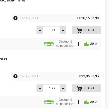
ač, tichý, nerez
Cena s DPH
1 020,15 Kč/ks
ks
do košíku
Dostupné
20
ks
na pobočkách
nerez
Cena s DPH
822,05 Kč/ks
ks
do košíku
Dostupné
20
ks
na pobočkách