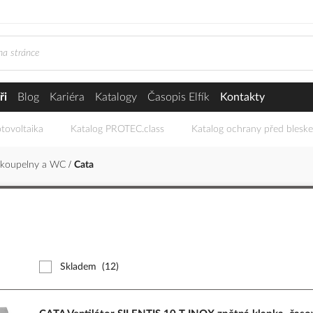
ři
Blog
Kariéra
Katalogy
Časopis Elfík
Kontakty
tovoltaika
Katalog PROTEC.class
Katalog ochrany před blesk
o koupelny a WC
Cata
Skladem
(12)