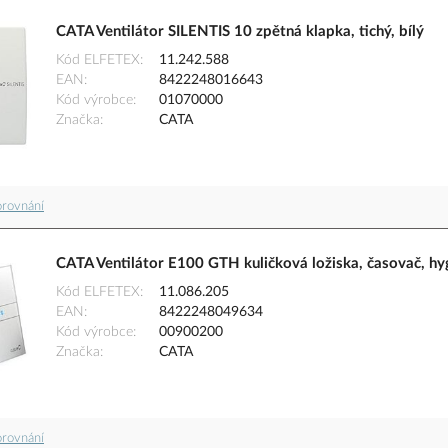
CATA Ventilátor SILENTIS 10 zpětná klapka, tichý, bílý
Kód ELFETEX
11.242.588
EAN
8422248016643
Kód výrobce
01070000
Značka
CATA
orovnání
CATA Ventilátor E100 GTH kuličková ložiska, časovač, hygr
Kód ELFETEX
11.086.205
EAN
8422248049634
Kód výrobce
00900200
Značka
CATA
orovnání