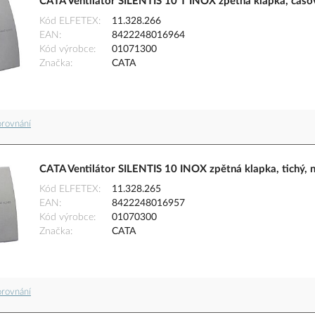
CATA Ventilátor SILENTIS 10 T INOX zpětná klapka, časov
Kód ELFETEX
11.328.266
EAN
8422248016964
Kód výrobce
01071300
Značka
CATA
orovnání
CATA Ventilátor SILENTIS 10 INOX zpětná klapka, tichý, 
Kód ELFETEX
11.328.265
EAN
8422248016957
Kód výrobce
01070300
Značka
CATA
orovnání