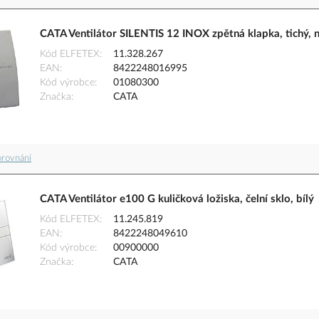
CATA Ventilátor SILENTIS 12 INOX zpětná klapka, tichý, 
Kód ELFETEX
11.328.267
EAN
8422248016995
Kód výrobce
01080300
Značka
CATA
orovnání
CATA Ventilátor e100 G kuličková ložiska, čelní sklo, bílý
Kód ELFETEX
11.245.819
EAN
8422248049610
Kód výrobce
00900000
Značka
CATA