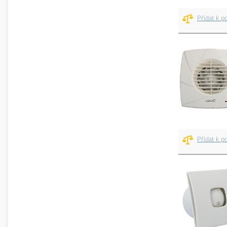
Přidat k p
Přidat k p