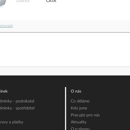
Značka
CATA
orovnání
ínek
O nás
mínky - podnikatel
Co děláme
mínky - spotřebitel
Kdo jsme
Pracujte pro nás
ravy a platby
Aktuality
O e-shopu