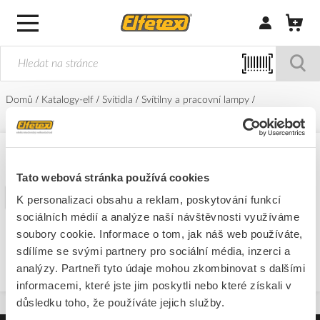
Přihlásit/Regi
Domů
Katalogy-elf
Svítidla
Svítilny a pracovní lampy
Pracovní lampy
Solight
Solight
Tato webová stránka používá cookies
Filtr
K personalizaci obsahu a reklam, poskytování funkcí
sociálních médií a analýze naší návštěvnosti využíváme
soubory cookie. Informace o tom, jak náš web používáte,
Nepodařilo se nalést žádné produkty
sdílíme se svými partnery pro sociální média, inzerci a
analýzy. Partneři tyto údaje mohou zkombinovat s dalšími
informacemi, které jste jim poskytli nebo které získali v
důsledku toho, že používáte jejich služby.