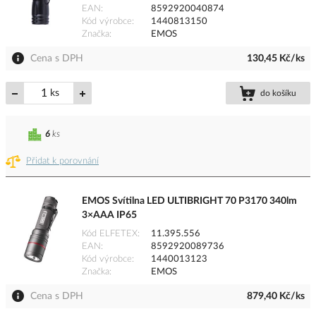
EAN
8592920040874
Kód výrobce
1440813150
Značka
EMOS
Cena s DPH
130,45 Kč/ks
ks
do košíku
6
ks
Přidat k porovnání
EMOS Svítilna LED ULTIBRIGHT 70 P3170 340lm
3×AAA IP65
Kód ELFETEX
11.395.556
EAN
8592920089736
Kód výrobce
1440013123
Značka
EMOS
Cena s DPH
879,40 Kč/ks