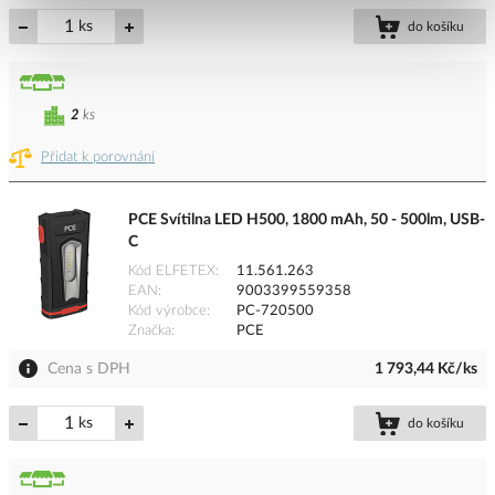
ks
do košíku
2
ks
Přidat k porovnání
PCE Svítilna LED H500, 1800 mAh, 50 - 500lm, USB-
C
Kód ELFETEX
11.561.263
EAN
9003399559358
Kód výrobce
PC-720500
Značka
PCE
Cena s DPH
1 793,44 Kč/ks
ks
do košíku