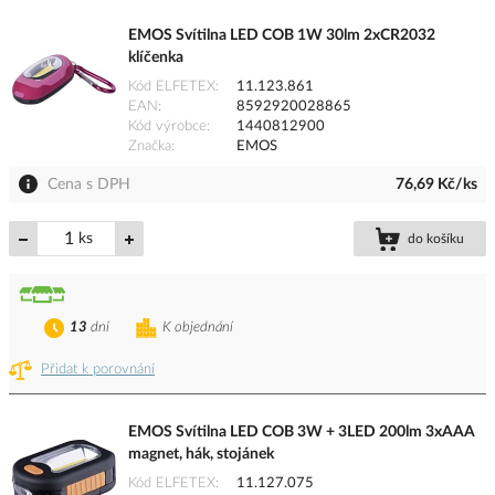
EMOS Svítilna LED COB 1W 30lm 2xCR2032
klíčenka
Kód ELFETEX
11.123.861
EAN
8592920028865
Kód výrobce
1440812900
Značka
EMOS
Cena s DPH
76,69 Kč/ks
ks
do košíku
13
dní
K objednání
Přidat k porovnání
EMOS Svítilna LED COB 3W + 3LED 200lm 3xAAA
magnet, hák, stojánek
Kód ELFETEX
11.127.075