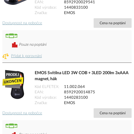
EAN
8592920029541
Kód výrobce
1440833100
Značka
EMOS
Dostupnost na pobočce
Cena na poptání
Pouze na poptání
Přidat k porovnání
EMOS Svítilna LED 3W COB + 3LED 200lm 3xAAA
magnet, hák
Kód ELFETEX
11.002.064
EAN
8592920014875
Kód výrobce
1440283100
Značka
EMOS
Dostupnost na pobočce
Cena na poptání