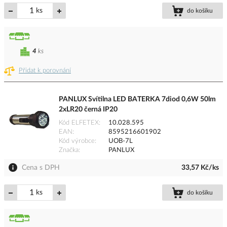
ks
do košíku
4
ks
Přidat k porovnání
PANLUX Svítilna LED BATERKA 7diod 0,6W 50lm
2xLR20 černá IP20
Kód ELFETEX
10.028.595
EAN
8595216601902
Kód výrobce
UOB-7L
Značka
PANLUX
Cena s DPH
33,57 Kč/ks
ks
do košíku