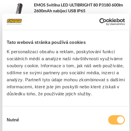
EMOS Svítilna LED ULTIBRIGHT 80 P3180 600lm
2600mAh nabíjecí USB IP65
Kód ELFETEX
11.395.559
EAN
8592920089767
Kód výrobce
1450000330
Značka
EMOS
Tato webová stránka používá cookies
Cena s DPH
1 503,33 Kč/ks
K personalizaci obsahu a reklam, poskytování funkcí
sociálních médií a analýze naší návštěvnosti využíváme
ks
do košíku
soubory cookie. Informace o tom, jak náš web používáte,
sdílíme se svými partnery pro sociální média, inzerci a
analýzy. Partneři tyto údaje mohou zkombinovat s dalšími
3
ks
informacemi, které jste jim poskytli nebo které získali v
důsledku toho, že používáte jejich služby.
Přidat k porovnání
PCE Svítilna LED H1000, 60-1000 lm, stmívatelná,
Výběr
vč. nabíjecí stanice, 5000 mAh, USB-C
Nutné
souhlasu
Kód ELFETEX
11.559.850
EAN
9003399559365