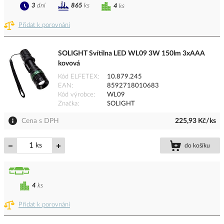
3
dní
865
ks
4
ks
Přidat k porovnání
SOLIGHT Svítilna LED WL09 3W 150lm 3xAAA
kovová
Kód ELFETEX
10.879.245
EAN
8592718010683
Kód výrobce
WL09
Značka
SOLIGHT
Cena s DPH
225,93 Kč/ks
ks
do košíku
4
ks
Přidat k porovnání