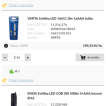
Přidat k porovnání
VARTA Svítilna LED 16611 3lm 1xAAA tužka
Kód ELFETEX
11.216.276
EAN
4008496678044
Kód výrobce
16611101421
Značka
VARTA
Cena s DPH
190,33 Kč/ks
ks
do košíku
6
ks
Přidat k porovnání
EMOS Svítilna LED COB 3W 100lm 3×AAA kovová
IP43
Kód ELFETEX
11.228.968