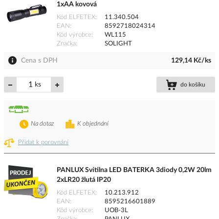
1xAA kovová
Kód ELFETEX
11.340.504
EAN
8592718024314
Kód výrobce
WL115
Značka
SOLIGHT
Cena s DPH
129,14 Kč/ks
ks
do košíku
Na dotaz
K objednání
Přidat k porovnání
PANLUX Svítilna LED BATERKA 3diody 0,2W 20lm
2xLR20 žlutá IP20
Kód ELFETEX
10.213.912
EAN
8595216601889
Kód výrobce
UOB-3L