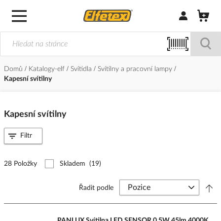
Přihlásit/Regi
Domů
Katalogy-elf
Svítidla
Svítilny a pracovní lampy
Kapesní svítilny
Kapesní svítilny
Filtr
28 Položky
Skladem
(19)
Řadit podle
PANLUX Svítilna LED SENSOR 0,5W 45lm 4000K