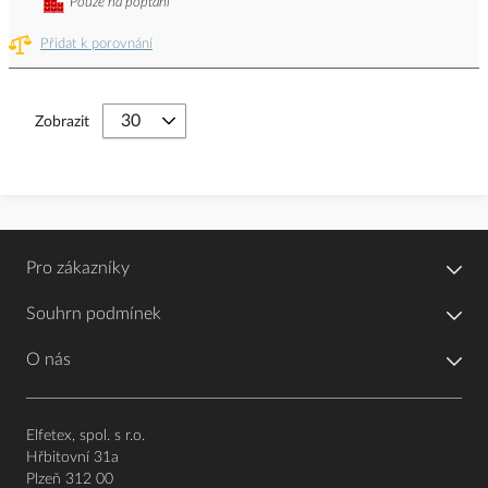
Pouze na poptání
Přidat k porovnání
Zobrazit
Pro zákazníky
Souhrn podmínek
O nás
Elfetex, spol. s r.o.
Hřbitovní 31a
Plzeň 312 00