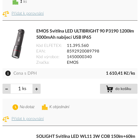
1
ks
Přidat k porovnání
EMOS Svítilna LED ULTIBRIGHT 90 P3190 1200lm
5000mAh nabíjecí USB IP65
Kód ELFETEX
11.395.560
EAN
8592920089798
Kód výrobce
1450000340
Značka
EMOS
Cena s DPH
1 610,41 Kč/ks
ks
do košíku
Na dotaz
K objednání
Přidat k porovnání
SOLIGHT Svítilna LED WL11 3W COB 150lm+60lm