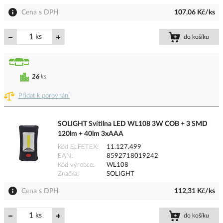
Cena s DPH
107,06 Kč/ks
ks
do košíku
26
ks
Přidat k porovnání
SOLIGHT Svítilna LED WL108 3W COB + 3 SMD
120lm + 40lm 3xAAA
Kód ELFETEX
11.127.499
EAN
8592718019242
Kód výrobce
WL108
Značka
SOLIGHT
Cena s DPH
112,31 Kč/ks
ks
do košíku