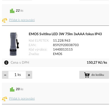
22
ks
Přidat k porovnání
EMOS Svítilna LED 3W 75lm 3xAAA fokus IP43
Kód ELFETEX
11.228.963
EAN
8592920038703
Kód výrobce
1440013115
Značka
EMOS
Cena s DPH
150,27 Kč/ks
ks
do košíku
20
ks
Přidat k porovnání