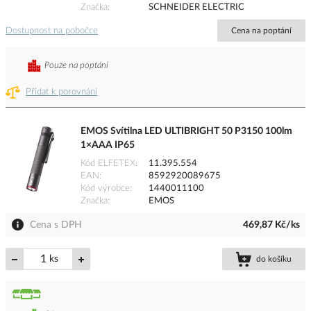
Značka
SCHNEIDER ELECTRIC
Dostupnost na pobočce
Cena na poptání
Pouze na poptání
Přidat k porovnání
EMOS Svítilna LED ULTIBRIGHT 50 P3150 100lm
1×AAA IP65
Kód ELFETEX
11.395.554
EAN
8592920089675
Kód výrobce
1440011100
Značka
EMOS
Cena s DPH
469,87 Kč/ks
ks
do košíku