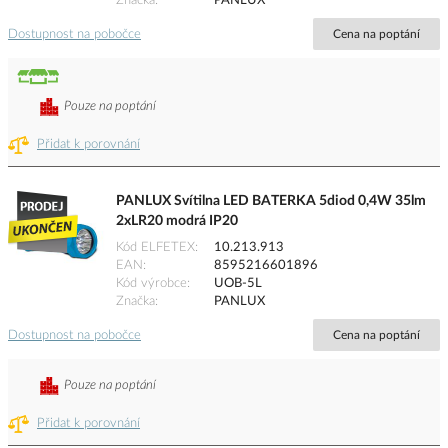
Značka
PANLUX
Dostupnost na pobočce
Cena na poptání
Pouze na poptání
Přidat k porovnání
PANLUX Svítilna LED BATERKA 5diod 0,4W 35lm
2xLR20 modrá IP20
Kód ELFETEX
10.213.913
EAN
8595216601896
Kód výrobce
UOB-5L
Značka
PANLUX
Dostupnost na pobočce
Cena na poptání
Pouze na poptání
Přidat k porovnání