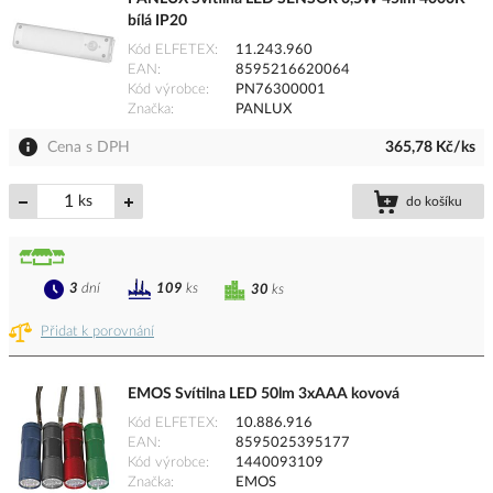
bílá IP20
Kód ELFETEX
11.243.960
EAN
8595216620064
Kód výrobce
PN76300001
Značka
PANLUX
Cena s DPH
365,78 Kč/ks
ks
do košíku
3
dní
109
ks
30
ks
Přidat k porovnání
EMOS Svítilna LED 50lm 3xAAA kovová
Kód ELFETEX
10.886.916
EAN
8595025395177
Kód výrobce
1440093109
Značka
EMOS