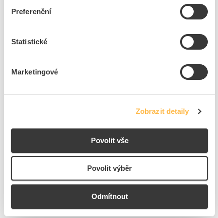
Kód výrobce
PC-7201000
Preferenční
Značka
PCE
Cena s DPH
2 624,57 Kč/ks
Statistické
ks
do košíku
Marketingové
2
ks
Zobrazit detaily
Přidat k porovnání
Povolit vše
PCE Svítilna Penlight P450 mini pracovní, 600 mAh,
100 - 450lm, USB-C
Kód ELFETEX
11.561.332
Povolit výběr
EAN
9003399559334
Kód výrobce
PC-720450
Značka
PCE
Odmítnout
Cena s DPH
1 030,07 Kč/ks