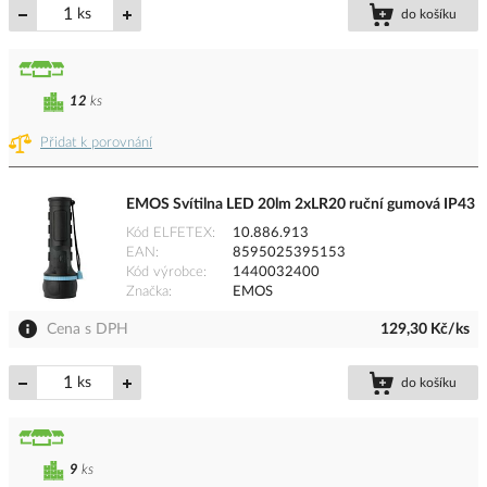
ks
do košíku
12
ks
Přidat k porovnání
EMOS Svítilna LED 20lm 2xLR20 ruční gumová IP43
Kód ELFETEX
10.886.913
EAN
8595025395153
Kód výrobce
1440032400
Značka
EMOS
Cena s DPH
129,30 Kč/ks
ks
do košíku
9
ks