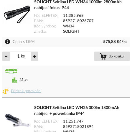
SOLIGHT Svítilna LED WN34 1000lm 2800mAh
nabíjecí fokus IP44
Kód ELFETEX
11.385.968
EAN
8592718026707
Kód výrobce
WN34
Značka
SOLIGHT
Cena s DPH
575,88 Kč/ks
ks
do košíku
12
ks
Přidat k porovnání
SOLIGHT Svítilna LED WN26 300lm 1800mAh
nabíjecí + powerbanka IP44
Kód ELFETEX
11.251.747
EAN
8592718021894