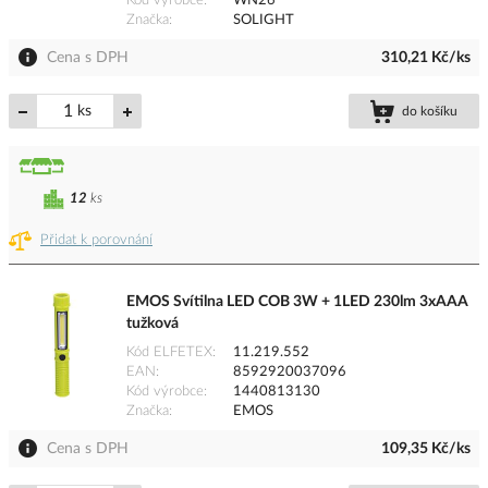
Kód výrobce
WN26
Značka
SOLIGHT
Cena s DPH
310,21 Kč/ks
ks
do košíku
12
ks
Přidat k porovnání
EMOS Svítilna LED COB 3W + 1LED 230lm 3xAAA
tužková
Kód ELFETEX
11.219.552
EAN
8592920037096
Kód výrobce
1440813130
Značka
EMOS
Cena s DPH
109,35 Kč/ks