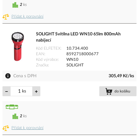
2
ks
Přidat k porovnání
SOLIGHT Svítilna LED WN10 65lm 800mAh
nabíjecí
Kód ELFETEX
10.734.400
EAN
8592718000677
Kód výrobce
WN10
Značka
SOLIGHT
Cena s DPH
305,49 Kč/ks
ks
do košíku
2
ks
Přidat k porovnání