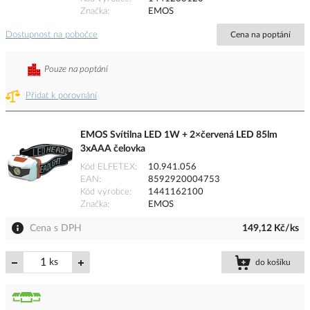
Značka
EMOS
Dostupnost na pobočce
Cena na poptání
Pouze na poptání
Přidat k porovnání
EMOS Svítilna LED 1W + 2×červená LED 85lm
3xAAA čelovka
Kód ELFETEX
10.941.056
EAN
8592920004753
Kód výrobce
1441162100
Značka
EMOS
Cena s DPH
149,12 Kč/ks
ks
do košíku