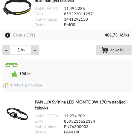
mAh nabíjecí čelovka
Kód ELFETEX
11.495.286
EAN
8592920112571
Kód výrobce
1441292150
Značka
EMOS
Cena s DPH
481,73 Kč/ks
ks
do košíku
108
ks
Přidat k porovnání
PANLUX Svítilna LED MONTE 3W 170lm nabíjecí,
čelovka
Kód ELFETEX
11.274.909
EAN
8595216622334
Kód výrobce
PN76300003
Značka
PANLUX