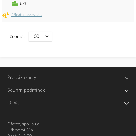
1
ks
Přidat k porovnání
Zobrazit
Pro zákazníky
Souhrn podmínek
O nás
Elfetex, spol. s r.o.
Hřbitovní 31a