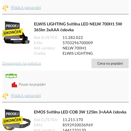
Přidat k porovnání
ELWIS LIGHTING Svítilna LED NELW 700H1 5W
365lm 3xAAA čelovka
Kód ELFETEX
11.282.022
EAN
5703296700009
Kód výrobce
NELW 700H1
Značka
ELWIS LIGHTING
Dostupnost na pobočce
Cena na poptání
Pouze na poptání
Přidat k porovnání
EMOS Svítilna LED COB 3W 125lm 3×AAA čelovka
Kód ELFETEX
11.211.170
EAN
8592920036969
Kód výrobce
1441233120