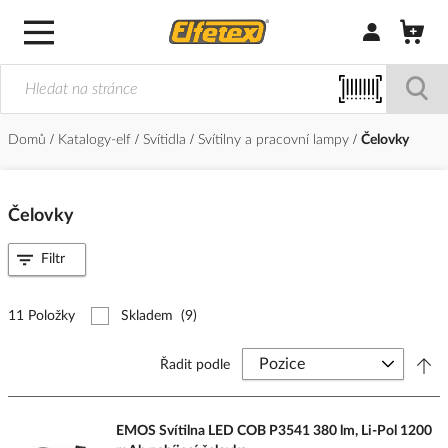
Přihlásit/Regi
Domů
Katalogy-elf
Svítidla
Svítilny a pracovní lampy
Čelovky
Čelovky
Filtr
11 Položky
Skladem
(9)
Řadit podle
EMOS Svítilna LED COB P3541 380 lm, Li-Pol 1200