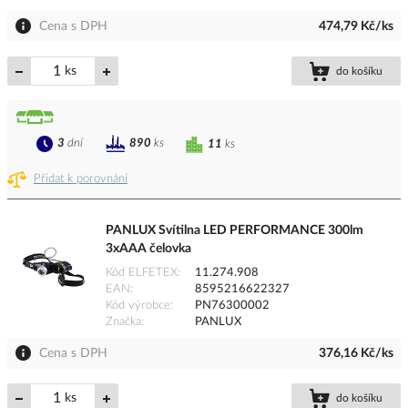
Cena s DPH
474,79 Kč/ks
ks
do košíku
3
dní
890
ks
11
ks
Přidat k porovnání
PANLUX Svítilna LED PERFORMANCE 300lm
3xAAA čelovka
Kód ELFETEX
11.274.908
EAN
8595216622327
Kód výrobce
PN76300002
Značka
PANLUX
Cena s DPH
376,16 Kč/ks
ks
do košíku