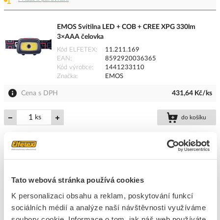
EMOS Svítilna LED + COB + CREE XPG 330lm
3×AAA čelovka
Kód ELFETEX
11.211.169
EAN
8592920036365
Kód výrobce
1441233110
Značka
EMOS
Cena s DPH
431,64 Kč/ks
ks
do košíku
3
ks
Přidat k porovnání
Tato webová stránka používá cookies
EMOS Svítilna LED COB 1W 110lm 3×AAA čelovka
K personalizaci obsahu a reklam, poskytování funkcí
Kód ELFETEX
11.333.258
sociálních médií a analýze naší návštěvnosti využíváme
EAN
8592920080252
soubory cookie. Informace o tom, jak náš web používáte,