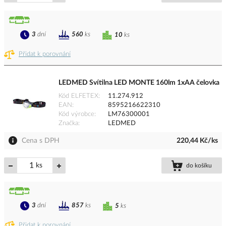
3
dní
560
ks
10
ks
Přidat k porovnání
LEDMED Svítilna LED MONTE 160lm 1xAA čelovka
Kód ELFETEX
11.274.912
EAN
8595216622310
Kód výrobce
LM76300001
Značka
LEDMED
Cena s DPH
220,44 Kč/ks
ks
do košíku
3
dní
857
ks
5
ks
Přidat k porovnání