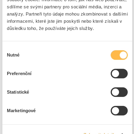
Kód výrobce
1441273110
sdílíme se svými partnery pro sociální média, inzerci a
Značka
EMOS
analýzy. Partneři tyto údaje mohou zkombinovat s dalšími
Cena s DPH
94,34 Kč/ks
informacemi, které jste jim poskytli nebo které získali v
důsledku toho, že používáte jejich služby.
ks
do košíku
Výběr
Nutné
souhlasu
2
ks
Přidat k porovnání
Preferenční
EMOS Svítilna LED 3W 110lm 850mAh nabíjecí
čelovka
Statistické
Kód ELFETEX
11.325.757
EAN
8592920070185
Kód výrobce
1441251900
Marketingové
Značka
EMOS
Cena s DPH
464,19 Kč/ks