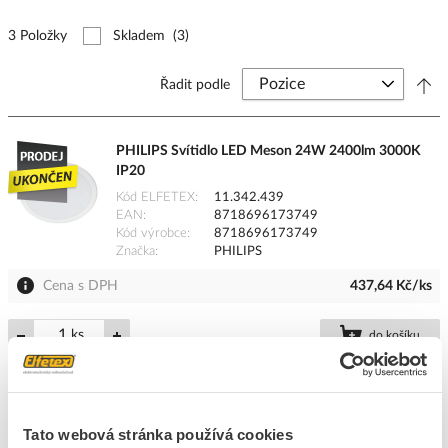
3 Položky
Skladem
(3)
Řadit podle
PHILIPS Svítidlo LED Meson 24W 2400lm 3000K
IP20
Kód ELFETEX
11.342.439
EAN
8718696173749
Kód výrobce
8718696173749
Značka
PHILIPS
Cena s DPH
437,64 Kč/ks
ks
do košíku
4
ks
Přidat k porovnání
Tato webová stránka používá cookies