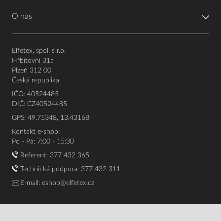
O nás
Elfetex, spol. s r.o.
Hřbitovní 31a
Plzeň 312 00
Česká republika
IČO: 40524485
DIČ: CZ40524485
GPS: 49.75348, 13.43168
Kontakt e-shop:
Po - Pá: 7:00 - 15:30
Referent:
377 432 365
Technická podpora: 377 432 311
E-mail:
eshop@elfetex.cz