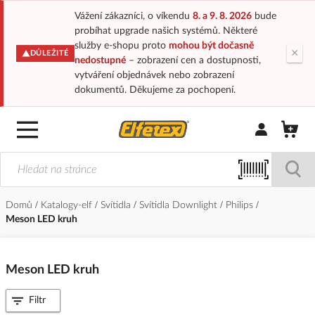
Vážení zákazníci, o víkendu
8. a 9. 8. 2026
bude
probíhat upgrade našich systémů. Některé
služby e-shopu proto
mohou být dočasně
×
DŮLEŽITÉ
nedostupné
– zobrazení cen a dostupnosti,
vytváření objednávek nebo zobrazení
dokumentů. Děkujeme za pochopení.
Přihlásit/Regi
Domů
Katalogy-elf
Svítidla
Svítidla Downlight
Philips
Meson LED kruh
Meson LED kruh
Filtr