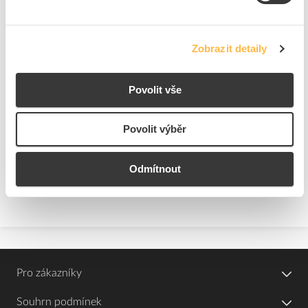
Značka
PHILIPS
Cena s DPH
121,97 Kč/ks
Zobrazit detaily
ks
do košíku
Povolit vše
3
ks
Povolit výběr
Přidat k porovnání
Odmítnout
Zobrazit
Pro zákazníky
Souhrn podmínek