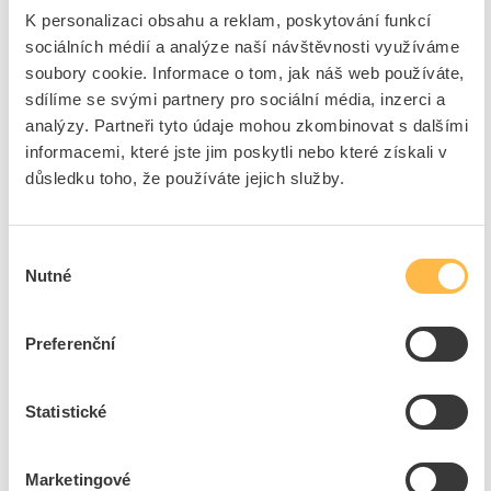
K personalizaci obsahu a reklam, poskytování funkcí
PHILIPS Svítidlo LED Meson 17W 1750lm 4000K
sociálních médií a analýze naší návštěvnosti využíváme
IP20
soubory cookie. Informace o tom, jak náš web používáte,
Kód ELFETEX
11.342.431
sdílíme se svými partnery pro sociální média, inzerci a
EAN
8720169173842
analýzy. Partneři tyto údaje mohou zkombinovat s dalšími
Kód výrobce
8720169173842
informacemi, které jste jim poskytli nebo které získali v
Značka
PHILIPS
důsledku toho, že používáte jejich služby.
Cena s DPH
235,95 Kč/ks
ks
do košíku
Výběr
Nutné
souhlasu
4
ks
Preferenční
Přidat k porovnání
Statistické
PHILIPS Svítidlo LED Meson 5,5W 380lm 4000K
IP20
Kód ELFETEX
11.543.929
Marketingové
Kód výrobce
8720169173620