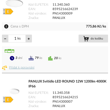
Kód ELFETEX
11.340.360
EAN
8595216624239
Kód výrobce
PN14300009
Značka
PANLUX
Cena s DPH
775,86 Kč/ks
ks
do košíku
3
dní
79
ks
20
ks
Přidat k porovnání
PANLUX Svítidlo LED ROUND 12W 1200lm 4000K
IP66
Kód ELFETEX
11.340.358
EAN
8595216624215
Kód výrobce
PN14300007
Značka
PANLUX