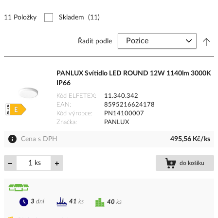
11 Položky
Skladem
(11)
Řadit podle
PANLUX Svítidlo LED ROUND 12W 1140lm 3000K
IP66
Kód ELFETEX
11.340.342
EAN
8595216624178
Kód výrobce
PN14100007
Značka
PANLUX
Cena s DPH
495,56 Kč/ks
ks
do košíku
3
dní
41
ks
40
ks