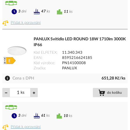
3
dní
47
ks
11
ks
Přidat k porovnání
PANLUX Svítidlo LED ROUND 18W 1710lm 3000K
IP66
Kód ELFETEX
11.340.343
EAN
8595216624185
Kód výrobce
PN14100008
Značka
PANLUX
Cena s DPH
651,28 Kč/ks
ks
do košíku
3
dní
61
ks
10
ks
Přidat k porovnání