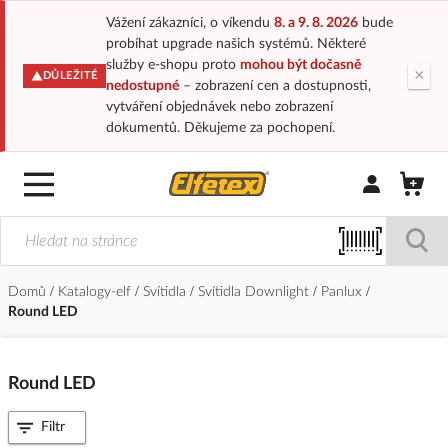
Vážení zákazníci, o víkendu
8. a 9. 8. 2026
bude
probíhat upgrade našich systémů. Některé
služby e-shopu proto
mohou být dočasně
×
DŮLEŽITÉ
nedostupné
– zobrazení cen a dostupnosti,
vytváření objednávek nebo zobrazení
dokumentů. Děkujeme za pochopení.
Přihlásit/Regi
Domů
Katalogy-elf
Svítidla
Svítidla Downlight
Panlux
Round LED
Round LED
Filtr