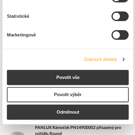
Přidat k porovnání
Statistické
PANLUX Rámeček PN14900003 přisazený pro
svítidlo Round
Kód ELFETEX
11.340.375
Marketingové
EAN
8595216624345
Kód výrobce
PN14900003
Značka
PANLUX
Zobrazit detaily
Cena s DPH
316,64 Kč/ks
ks
do košíku
Povolit vše
Povolit výběr
3
dní
198
ks
11
ks
Přidat k porovnání
Odmítnout
PANLUX Rámeček PN14900002 přisazený pro
svítidlo Round