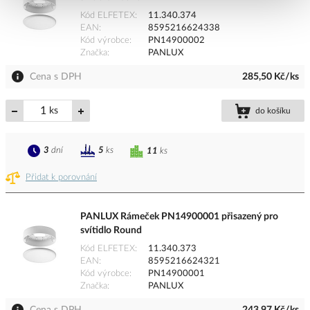
Kód ELFETEX
11.340.374
EAN
8595216624338
Kód výrobce
PN14900002
Značka
PANLUX
Cena s DPH
285,50 Kč/ks
ks
do košíku
3
dní
5
ks
11
ks
Přidat k porovnání
PANLUX Rámeček PN14900001 přisazený pro
svítidlo Round
Kód ELFETEX
11.340.373
EAN
8595216624321
Kód výrobce
PN14900001
Značka
PANLUX