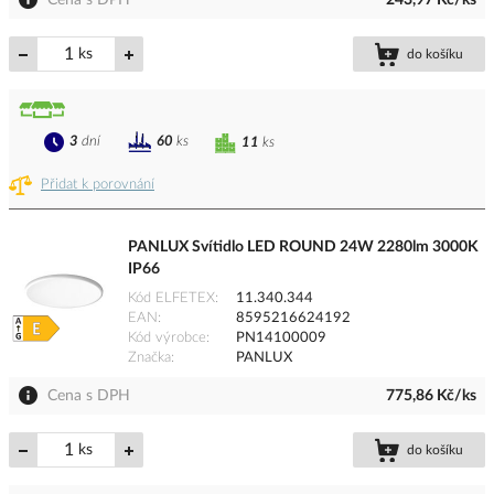
Cena s DPH
243,97 Kč/ks
ks
do košíku
3
dní
60
ks
11
ks
Přidat k porovnání
PANLUX Svítidlo LED ROUND 24W 2280lm 3000K
IP66
Kód ELFETEX
11.340.344
EAN
8595216624192
Kód výrobce
PN14100009
Značka
PANLUX
Cena s DPH
775,86 Kč/ks
ks
do košíku