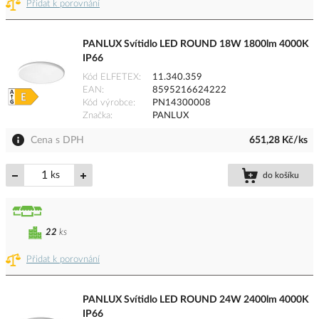
Přidat k porovnání
PANLUX Svítidlo LED ROUND 18W 1800lm 4000K
IP66
Kód ELFETEX
11.340.359
EAN
8595216624222
Kód výrobce
PN14300008
Značka
PANLUX
Cena s DPH
651,28 Kč/ks
ks
do košíku
22
ks
Přidat k porovnání
PANLUX Svítidlo LED ROUND 24W 2400lm 4000K
IP66