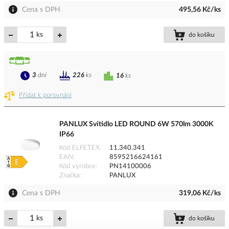
Cena s DPH
495,56 Kč/ks
ks
do košíku
3
dní
226
ks
16
ks
Přidat k porovnání
PANLUX Svítidlo LED ROUND 6W 570lm 3000K
IP66
Kód ELFETEX
11.340.341
EAN
8595216624161
Kód výrobce
PN14100006
Značka
PANLUX
Cena s DPH
319,06 Kč/ks
ks
do košíku