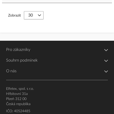
Zobrazit
Pro zákazníky
Souhrn podmínek
O nás
Elfetex, spol. s r.o.
Hřbitovní 31a
Plzeň 312 00
Česká republika
IČO: 40524485