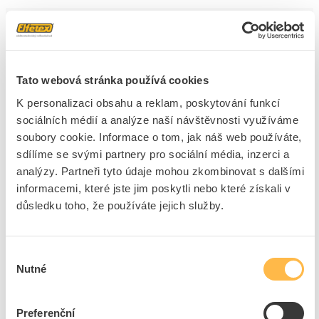
3
dní
57
ks
16
ks
Přidat k porovnání
Tato webová stránka používá cookies
K personalizaci obsahu a reklam, poskytování funkcí
PANLUX Svítidlo LED ROUND 6W 600lm 4000K
sociálních médií a analýze naší návštěvnosti využíváme
IP66
soubory cookie. Informace o tom, jak náš web používáte,
Kód ELFETEX
11.340.357
sdílíme se svými partnery pro sociální média, inzerci a
EAN
8595216624208
Kód výrobce
PN14300006
analýzy. Partneři tyto údaje mohou zkombinovat s dalšími
Značka
PANLUX
informacemi, které jste jim poskytli nebo které získali v
důsledku toho, že používáte jejich služby.
Cena s DPH
319,06 Kč/ks
ks
do košíku
Výběr
Nutné
souhlasu
3
dní
26
ks
14
ks
Preferenční