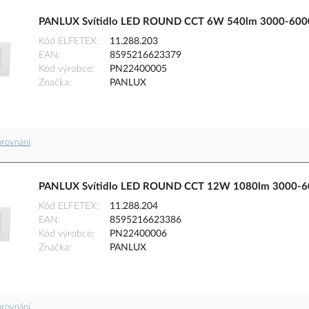
PANLUX Svítidlo LED ROUND CCT 6W 540lm 3000-6000
Kód ELFETEX
11.288.203
EAN
8595216623379
Kód výrobce
PN22400005
Značka
PANLUX
orovnání
PANLUX Svítidlo LED ROUND CCT 12W 1080lm 3000-60
Kód ELFETEX
11.288.204
EAN
8595216623386
Kód výrobce
PN22400006
Značka
PANLUX
orovnání