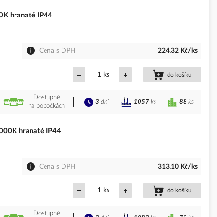
K hranaté IP44
Cena s DPH
224,32 Kč/ks
ks
do košíku
Dostupné
3
dní
88
ks
1057
ks
na pobočkách
00K hranaté IP44
Cena s DPH
313,10 Kč/ks
ks
do košíku
Dostupné