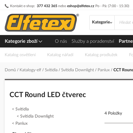
Přejít
Kontakt e-shop:
377 432 365
nebo
eshop@elfetex.cz
Po - Pá: (7:00 - 15:30)
na
obsah
Kategorie
Kategorie zboží
O nás
Služby a poradenství
Partne
Katalog osvětlení
Katalog nářadí
Katalog prodlužek
Fo
Domů
Katalogy-elf
Svítidla
Svítidla Downlight
Panlux
CCT Round
CCT Round LED čtverec
Svítidla
4 Položky
Svítidla Downlight
Panlux