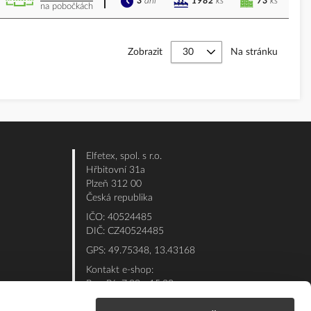
3
dní
73
ks
1982
ks
na pobočkách
Zobrazit
Na stránku
Elfetex, spol. s r.o.
Hřbitovní 31a
Plzeň 312 00
Česká republika
IČO: 40524485
DIČ: CZ40524485
GPS: 49.75348, 13.43168
Kontakt e-shop:
Po - Pá: 7:00 - 15:30
Referent:
377 432 365