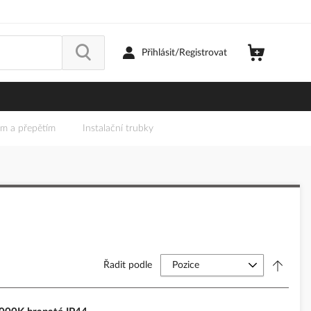
Přihlásit/Registrovat
em a přepětím
Instalační trubky
Řadit podle