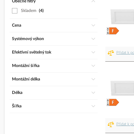
Obecné filtry
Skladem
4
Cena
Systémový výkon
Efektivní světelný tok
Přidat k p
Montážní šířka
Montážní délka
Délka
Šířka
Přidat k p