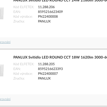
PANLUX Svítidlo LED ROUND CCT 24W 2160lm 3000-60
Kód ELFETEX
11.288.206
EAN
8595216623409
Kód výrobce
PN22400008
Značka
PANLUX
orovnání
PANLUX Svítidlo LED ROUND CCT 18W 1620lm 3000-60
Kód ELFETEX
11.288.205
EAN
8595216623393
Kód výrobce
PN22400007
Značka
PANLUX
orovnání