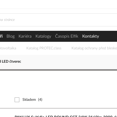
ři
Blog
Kariéra
Katalogy
Časopis Elfík
Kontakty
tovoltaika
Katalog PROTEC.class
Katalog ochrany před blesk
 LED čtverec
Skladem
(4)