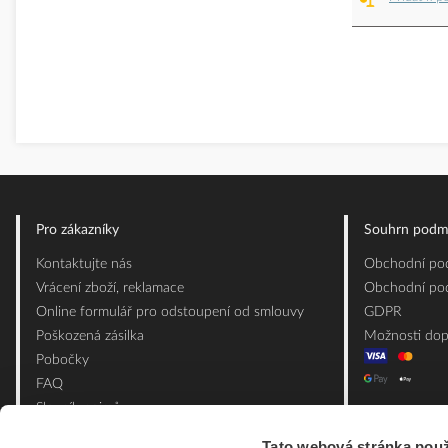
Pro zákazníky
Souhrn podm
Kontaktujte nás
Obchodní pod
Vrácení zboží, reklamace
Obchodní pod
Online formulář pro odstoupení od smlouvy
GDPR
Poškozená zásilka
Možnosti dop
Pobočky
FAQ
Slovník pojmů
Mapa webu
Tato webová stránka použ