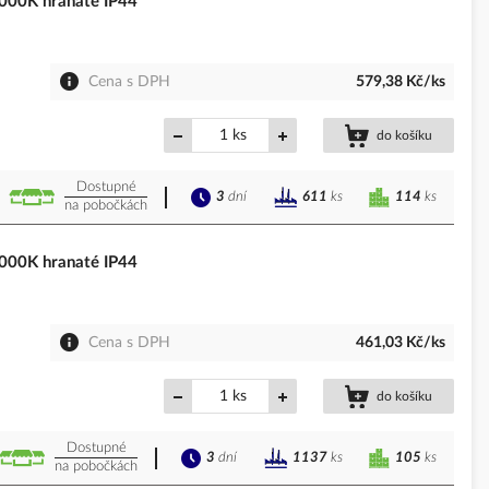
00K hranaté IP44
Cena s DPH
579,38 Kč/ks
ks
do košíku
Dostupné
3
dní
114
ks
611
ks
na pobočkách
00K hranaté IP44
Cena s DPH
461,03 Kč/ks
ks
do košíku
Dostupné
3
dní
105
ks
1137
ks
na pobočkách