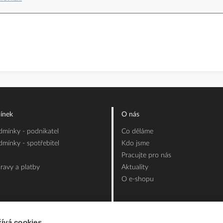
ínek
O nás
mínky - podnikatel
Co děláme
mínky - spotřebitel
Kdo jsme
Pracujte pro nás
ravy a platby
Aktuality
O e-shopu
ívá cookies