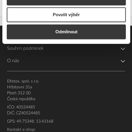
Povolit výběr
Odmítnout
Pro zákazníky
Souhrn podmínek
O nás
Elfetex, spol. s r.o.
Hřbitovní 31a
Plzeň 312 00
Česká republika
IČO: 40524485
DIČ: CZ40524485
GPS: 49.75348, 13.43168
Kontakt e-shop: