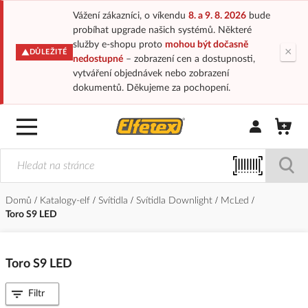
Vážení zákazníci, o víkendu
8. a 9. 8. 2026
bude
probíhat upgrade našich systémů. Některé
služby e-shopu proto
mohou být dočasně
×
DŮLEŽITÉ
nedostupné
– zobrazení cen a dostupnosti,
vytváření objednávek nebo zobrazení
dokumentů. Děkujeme za pochopení.
Přihlásit/Regi
Domů
Katalogy-elf
Svítidla
Svítidla Downlight
McLed
Toro S9 LED
Toro S9 LED
Filtr