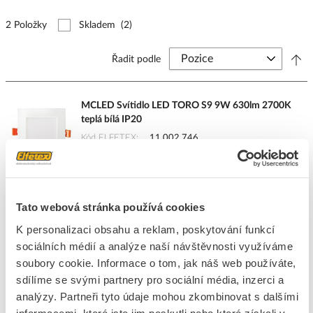
2 Položky
Skladem
(2)
Řadit podle
MCLED Svítidlo LED TORO S9 9W 630lm 2700K
teplá bílá IP20
Kód ELFETEX
11.002.746
EAN
8595607114653
Kód výrobce
ML-412.001.33.0
Značka
MCLED
Cena s DPH
562,72 Kč/ks
Tato webová stránka používá cookies
K personalizaci obsahu a reklam, poskytování funkcí
ks
do košíku
sociálních médií a analýze naší návštěvnosti využíváme
soubory cookie. Informace o tom, jak náš web používáte,
sdílíme se svými partnery pro sociální média, inzerci a
21
ks
analýzy. Partneři tyto údaje mohou zkombinovat s dalšími