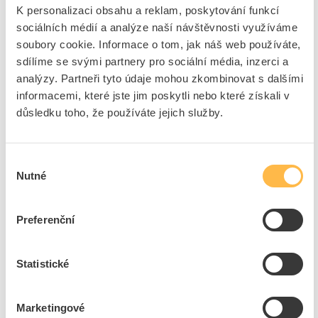
K personalizaci obsahu a reklam, poskytování funkcí
sociálních médií a analýze naší návštěvnosti využíváme
Pouze na poptání
soubory cookie. Informace o tom, jak náš web používáte,
Přidat k porovnání
sdílíme se svými partnery pro sociální média, inzerci a
analýzy. Partneři tyto údaje mohou zkombinovat s dalšími
PHILIPS Svítidlo LED BVP164 20W 2400lm 4000K
informacemi, které jste jim poskytli nebo které získali v
reflektor symetrický IP65
důsledku toho, že používáte jejich služby.
Kód ELFETEX
11.460.939
EAN
8719514533554
Kód výrobce
871951453355499
Výběr
Značka
PHILIPS
Nutné
souhlasu
Dostupnost na pobočce
Cena na poptání
Preferenční
Pouze na poptání
Přidat k porovnání
Statistické
PHILIPS Svítidlo LED BVP164 50W 6000lm 4000K
reflektor symetrický IP65
Marketingové