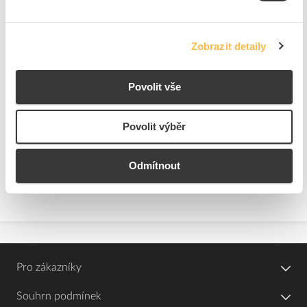
Kód ELFETEX
11.460.938
EAN
8719514533530
Kód výrobce
871951453353099
Značka
PHILIPS
Zobrazit detaily
Dostupnost na pobočce
Cena na poptání
Povolit vše
Pouze na poptání
Povolit výběr
Přidat k porovnání
Odmítnout
Zobrazit
Pro zákazníky
Souhrn podmínek