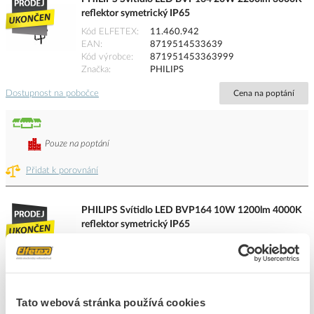
reflektor symetrický IP65
Kód ELFETEX
11.460.942
EAN
8719514533639
Kód výrobce
871951453363999
Značka
PHILIPS
Dostupnost na pobočce
Cena na poptání
Pouze na poptání
Přidat k porovnání
PHILIPS Svítidlo LED BVP164 10W 1200lm 4000K
reflektor symetrický IP65
Kód ELFETEX
11.460.940
EAN
8719514533561
Kód výrobce
871951453356199
Značka
PHILIPS
Tato webová stránka používá cookies
Dostupnost na pobočce
Cena na poptání