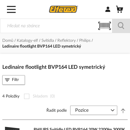
Přihlásit/Regi
Domů
Katalogy-elf
Svítidla
Reflektory
Philips
Ledinaire flootlight BVP164 LED symetrický
Ledinaire flootlight BVP164 LED symetrický
Filtr
4 Položky
Skladem
(0)
Řadit podle
PHILIPS Svítidlo LED BVP164 20W 2200lm 3000K