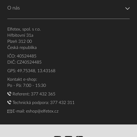
O nás
Elfetex, spol. s r.o.
Hřbitovní 31a
Plzeň 312 00
Česká republika
IČO: 40524485
DIČ: CZ40524485
GPS: 49.75348, 13.43168
Kontakt e-shop:
Po - Pá: 7:00 - 15:30
Referent:
377 432 365
Technická podpora: 377 432 311
E-mail:
eshop@elfetex.cz