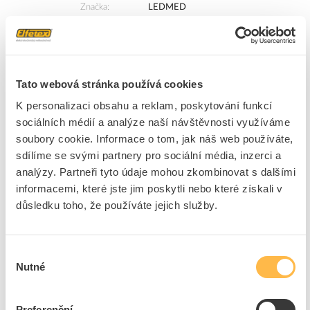
Značka
LEDMED
Cena s DPH
692,81 Kč/ks
ks
do košíku
Tato webová stránka používá cookies
K personalizaci obsahu a reklam, poskytování funkcí
61
ks
sociálních médií a analýze naší návštěvnosti využíváme
Přidat k porovnání
soubory cookie. Informace o tom, jak náš web používáte,
sdílíme se svými partnery pro sociální média, inzerci a
analýzy. Partneři tyto údaje mohou zkombinovat s dalšími
LEDMED Svítidlo LED VANA SMD 10W 900lm
4000K reflektor IP65
informacemi, které jste jim poskytli nebo které získali v
Kód ELFETEX
11.228.411
důsledku toho, že používáte jejich služby.
EAN
8595216620613
Kód výrobce
LM34300008
Značka
LEDMED
Výběr
Cena s DPH
204,87 Kč/ks
Nutné
souhlasu
ks
do košíku
Preferenční