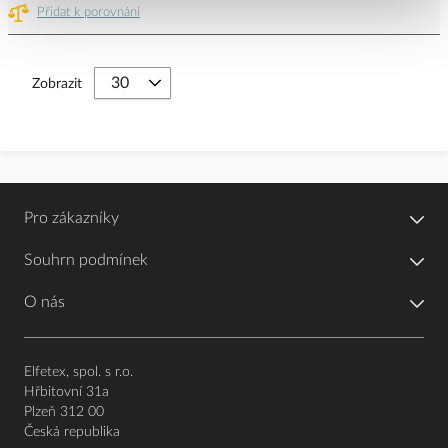
Přidat k porovnání
Zobrazit
Pro zákazníky
Souhrn podmínek
O nás
Elfetex, spol. s r.o.
Hřbitovní 31a
Plzeň 312 00
Česká republika