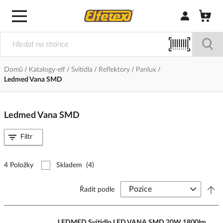
Přihlásit/Regi
Domů
Katalogy-elf
Svítidla
Reflektory
Panlux
Ledmed Vana SMD
Ledmed Vana SMD
Filtr
4 Položky
Skladem
(4)
Řadit podle
LEDMED Svítidlo LED VANA SMD 20W 1800lm