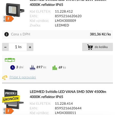
4000K reflektor IP65
Kód ELFETEX
11.228.412
EAN
8595216620620
Kód výrobce
LM34300009
Značka
LEDMED
Cena s DPH
381,36 Kč/ks
ks
do košíku
3
dní
897
ks
69
ks
Přidat k porovnání
LEDMED Svítidlo LED VANA SMD 50W 4500lm
4000K reflektor IP65
Kód ELFETEX
11.228.414
EAN
8595216620644
Kód výrobce
LM34300011