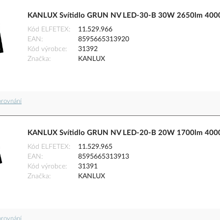
KANLUX Svítidlo GRUN NV LED-30-B 30W 2650lm 4000K
Kód ELFETEX
11.529.966
EAN
8595665313920
Kód výrobce
31392
Značka
KANLUX
orovnání
KANLUX Svítidlo GRUN NV LED-20-B 20W 1700lm 4000K
Kód ELFETEX
11.529.965
EAN
8595665313913
Kód výrobce
31391
Značka
KANLUX
orovnání