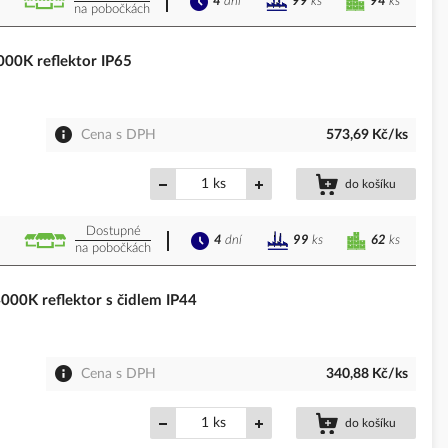
4
dní
94
ks
99
ks
na pobočkách
0K reflektor IP65
Cena s DPH
573,69 Kč/ks
ks
do košíku
Dostupné
4
dní
62
ks
99
ks
na pobočkách
0K reflektor s čidlem IP44
Cena s DPH
340,88 Kč/ks
ks
do košíku