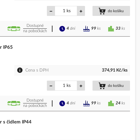
ks
do košíku
Dostupné
4
dní
33
ks
99
ks
na pobočkách
r IP65
Cena s DPH
374,91 Kč/ks
ks
do košíku
Dostupné
4
dní
24
ks
99
ks
na pobočkách
 s čidlem IP44