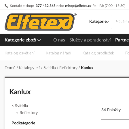
Přejít
Kontakt e-shop:
377 432 365
nebo
eshop@elfetex.cz
Po - Pá: (7:00 - 15:30)
na
obsah
Kategorie
Kategorie zboží
O nás
Služby a poradenství
Partne
Katalog osvětlení
Katalog nářadí
Katalog prodlužek
Fo
Domů
Katalogy-elf
Svítidla
Reflektory
Kanlux
Kanlux
Svítidla
34 Položky
Reflektory
Podkategorie