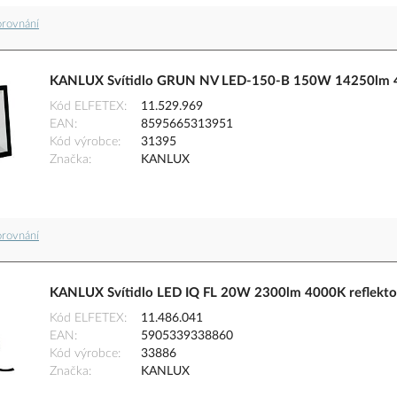
orovnání
KANLUX Svítidlo GRUN NV LED-150-B 150W 14250lm 40
Kód ELFETEX
11.529.969
EAN
8595665313951
Kód výrobce
31395
Značka
KANLUX
orovnání
KANLUX Svítidlo LED IQ FL 20W 2300lm 4000K reflektor
Kód ELFETEX
11.486.041
EAN
5905339338860
Kód výrobce
33886
Značka
KANLUX