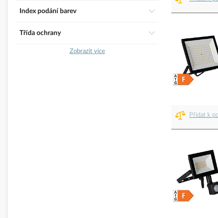
Index podání barev
třída ochrany
Zobrazit více
Přidat k p