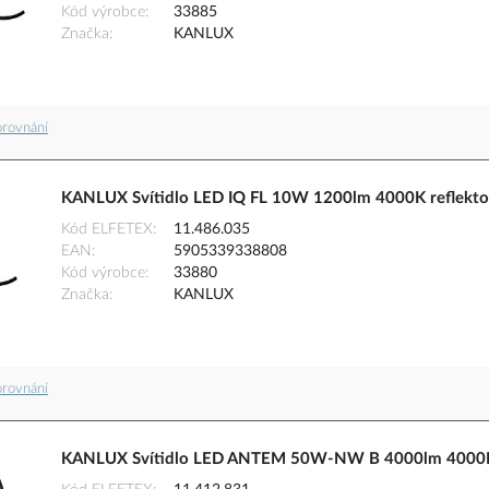
Kód výrobce
33885
Značka
KANLUX
orovnání
KANLUX Svítidlo LED IQ FL 10W 1200lm 4000K reflekto
Kód ELFETEX
11.486.035
EAN
5905339338808
Kód výrobce
33880
Značka
KANLUX
orovnání
KANLUX Svítidlo LED ANTEM 50W-NW B 4000lm 4000K 