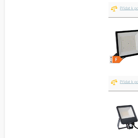
Přidat k p
Přidat k p