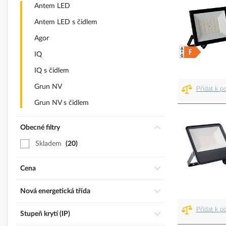
Antem LED
Antem LED s čidlem
Agor
IQ
IQ s čidlem
Grun NV
Přidat k p
Grun NV s čidlem
Obecné filtry
Skladem
20
Cena
Nová energetická třída
Přidat k p
Stupeň krytí (IP)