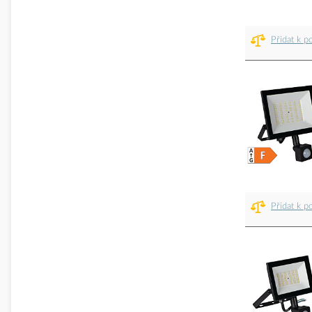
Přidat k p
Přidat k p