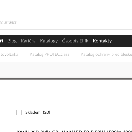
ři
Blog
Kariéra
Katalogy
Časopis Elfík
Kontakty
tovoltaika
Katalog PROTEC.class
Katalog ochrany před blesk
Skladem
(20)