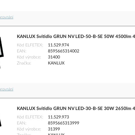
orovnání
KANLUX Svítidlo GRUN NV LED-50-B-SE 50W 4500lm 400
Kód ELFETEX
11.529.974
EAN
8595665314002
Kód výrobce
31400
Značka
KANLUX
orovnání
KANLUX Svítidlo GRUN NV LED-30-B-SE 30W 2650lm 400
Kód ELFETEX
11.529.973
EAN
8595665313999
Kód výrobce
31399