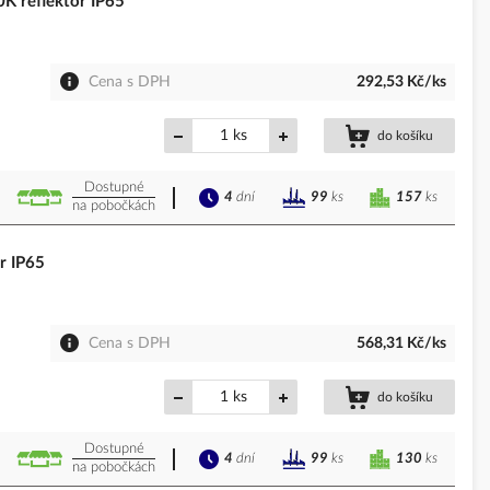
 reflektor IP65
Cena s DPH
292,53 Kč/ks
ks
do košíku
Dostupné
4
dní
157
ks
99
ks
na pobočkách
r IP65
Cena s DPH
568,31 Kč/ks
ks
do košíku
Dostupné
4
dní
130
ks
99
ks
na pobočkách