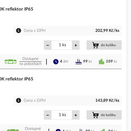
 reflektor IP65
Cena s DPH
202,99 Kč/ks
ks
do košíku
Dostupné
4
dní
109
ks
99
ks
na pobočkách
 reflektor IP65
Cena s DPH
143,89 Kč/ks
ks
do košíku
Dostupné