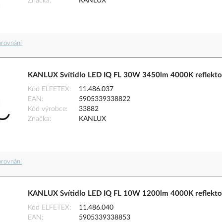
Značka
KANLUX
orovnání
KANLUX Svítidlo LED IQ FL 30W 3450lm 4000K reflekto
Kód ELFETEX
11.486.037
EAN
5905339338822
Kód výrobce
33882
Značka
KANLUX
orovnání
KANLUX Svítidlo LED IQ FL 10W 1200lm 4000K reflektor
Kód ELFETEX
11.486.040
EAN
5905339338853