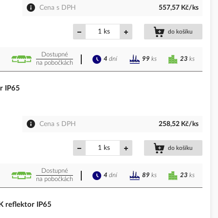
Cena s DPH
557,57 Kč/ks
ks
do košíku
Dostupné
4
dní
23
ks
99
ks
na pobočkách
r IP65
Cena s DPH
258,52 Kč/ks
ks
do košíku
Dostupné
4
dní
23
ks
89
ks
na pobočkách
reflektor IP65