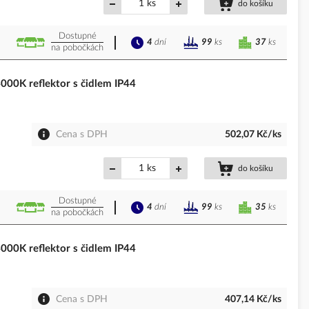
ks
do košíku
Dostupné
4
dní
37
ks
99
ks
na pobočkách
0K reflektor s čidlem IP44
Cena s DPH
502,07 Kč/ks
ks
do košíku
Dostupné
4
dní
35
ks
99
ks
na pobočkách
0K reflektor s čidlem IP44
Cena s DPH
407,14 Kč/ks