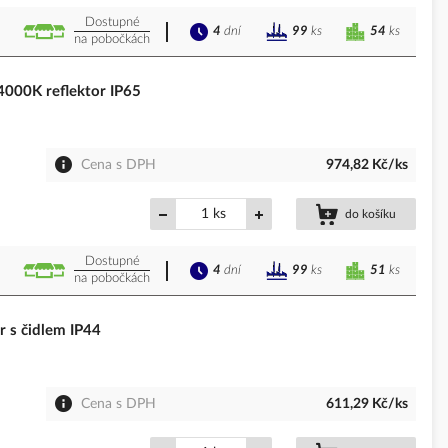
Dostupné
4
dní
54
ks
99
ks
na pobočkách
00K reflektor IP65
Cena s DPH
974,82 Kč/ks
ks
do košíku
Dostupné
4
dní
51
ks
99
ks
na pobočkách
 s čidlem IP44
Cena s DPH
611,29 Kč/ks