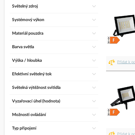
Světelný zdroj
Systémový výkon
Materiál pouzdra
Barva světla
Výška / hloubka
Přidat k p
Efektivní světelný tok
Světelná výtěžnost svítidla
Vyzařovací úhel (hodnota)
Možnosti ovládání
Typ připojení
Přidat k p