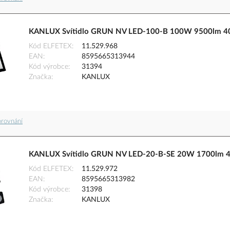
KANLUX Svítidlo GRUN NV LED-100-B 100W 9500lm 400
Kód ELFETEX
11.529.968
EAN
8595665313944
Kód výrobce
31394
Značka
KANLUX
orovnání
KANLUX Svítidlo GRUN NV LED-20-B-SE 20W 1700lm 400
Kód ELFETEX
11.529.972
EAN
8595665313982
Kód výrobce
31398
Značka
KANLUX