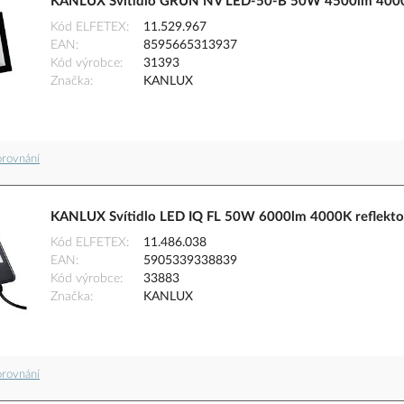
KANLUX Svítidlo GRUN NV LED-50-B 50W 4500lm 4000K
Kód ELFETEX
11.529.967
EAN
8595665313937
Kód výrobce
31393
Značka
KANLUX
orovnání
KANLUX Svítidlo LED IQ FL 50W 6000lm 4000K reflekto
Kód ELFETEX
11.486.038
EAN
5905339338839
Kód výrobce
33883
Značka
KANLUX
orovnání