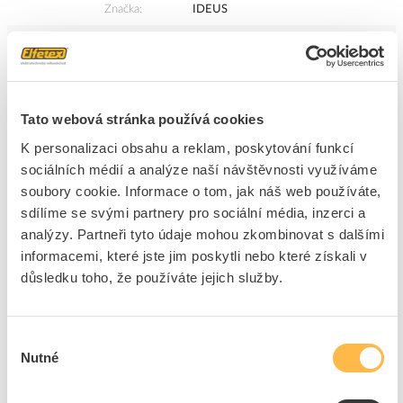
Značka
IDEUS
Cena s DPH
1 537,35 Kč/ks
ks
do košíku
Tato webová stránka používá cookies
K personalizaci obsahu a reklam, poskytování funkcí
2
ks
sociálních médií a analýze naší návštěvnosti využíváme
soubory cookie. Informace o tom, jak náš web používáte,
Přidat k porovnání
sdílíme se svými partnery pro sociální média, inzerci a
analýzy. Partneři tyto údaje mohou zkombinovat s dalšími
IDEUS Svítidlo LED KROMA S 20W 1600lm 4500K
informacemi, které jste jim poskytli nebo které získali v
reflektor s čidlem IP44
důsledku toho, že používáte jejich služby.
Kód ELFETEX
11.323.338
EAN
5901477336058
Kód výrobce
03605
Značka
IDEUS
Výběr
Nutné
souhlasu
Cena s DPH
639,80 Kč/ks