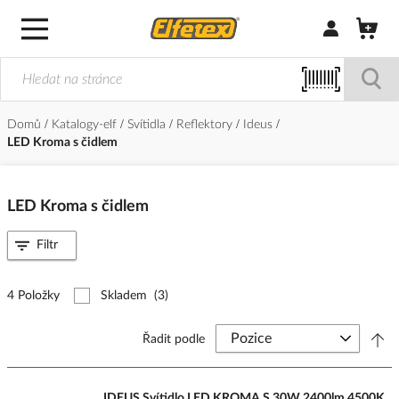
Přihlásit/Regi
Domů
Katalogy-elf
Svítidla
Reflektory
Ideus
LED Kroma s čidlem
LED Kroma s čidlem
Filtr
4 Položky
Skladem
(3)
Řadit podle
IDEUS Svítidlo LED KROMA S 30W 2400lm 4500K