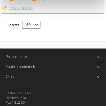
Přidat k porovnání
Zobrazit
Pro zákazníky
Souhrn podmínek
O nás
Elfetex, spol. s r.o.
Hřbitovní 31a
Plzeň 312 00