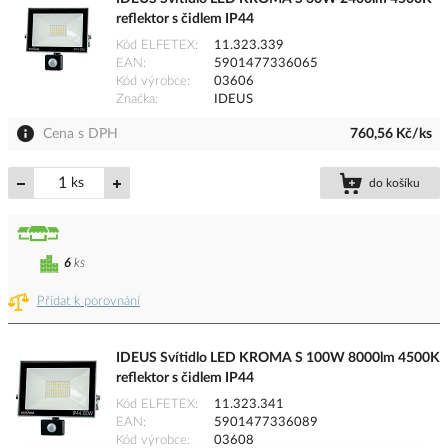
reflektor s čidlem IP44
Kód ELFETEX
11.323.339
EAN
5901477336065
Kód výrobce
03606
Značka
IDEUS
Cena s DPH
760,56 Kč/ks
ks
do košíku
6
ks
Přidat k porovnání
IDEUS Svítidlo LED KROMA S 100W 8000lm 4500K
reflektor s čidlem IP44
Kód ELFETEX
11.323.341
EAN
5901477336089
Kód výrobce
03608