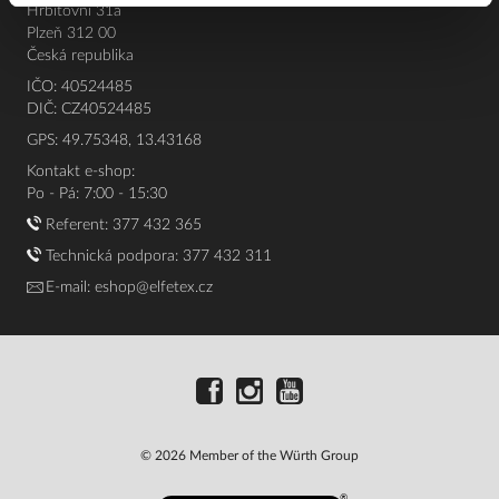
Hřbitovní 31a
Plzeň 312 00
Česká republika
IČO: 40524485
DIČ: CZ40524485
GPS: 49.75348, 13.43168
Kontakt e-shop:
Po - Pá: 7:00 - 15:30
Referent:
377 432 365
Technická podpora: 377 432 311
E-mail:
eshop@elfetex.cz
© 2026 Member of the Würth Group