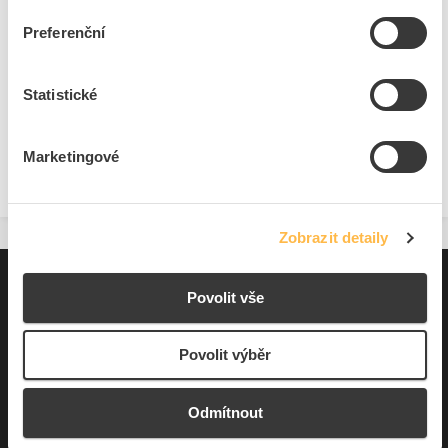
Preferenční
Pouze na poptání
Přidat k porovnání
Statistické
Zobrazit
Marketingové
Zobrazit detaily
Pro zákazníky
Povolit vše
Souhrn podmínek
Povolit výběr
O nás
Odmítnout
Elfetex, spol. s r.o.