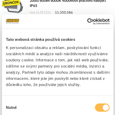
2000/800lm 6000K 4000mAh pracovní nabíjecí
IP65
Kód ELFETEX
11.350.586
EAN
5703296800402
Kód výrobce
NELW 80040A
Značka
ELWIS LIGHTING
Dostupnost na pobočce
Cena na poptání
Tato webová stránka používá cookies
K personalizaci obsahu a reklam, poskytování funkcí
Pouze na poptání
sociálních médií a analýze naší návštěvnosti využíváme
Přidat k porovnání
soubory cookie. Informace o tom, jak náš web používáte,
sdílíme se svými partnery pro sociální média, inzerci a
analýzy. Partneři tyto údaje mohou zkombinovat s dalšími
ELWIS LIGHTING Svítidlo LED NELW 20W
1700/1000lm 5000K pracovní IP65
informacemi, které jste jim poskytli nebo které získali v
důsledku toho, že používáte jejich služby.
Kód ELFETEX
11.278.618
EAN
5703296800327
Kód výrobce
NELW 80032A
Značka
ELWIS LIGHTING
Výběr
Nutné
Dostupnost na pobočce
Cena na poptání
souhlasu