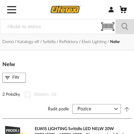
Přihlásit/Regi
Domů
Katalogy-elf
Svítidla
Reflektory
Elwis Lighting
Nelw
Nelw
Filtr
2 Položky
Skladem
(0)
Řadit podle
ELWIS LIGHTING Svítidlo LED NELW 20W