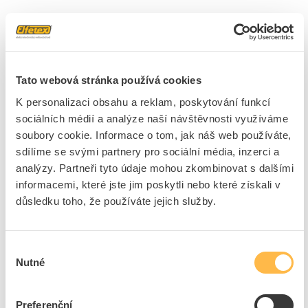
1 položka
Skladem
(1)
Řadit podle
Tato webová stránka používá cookies
K personalizaci obsahu a reklam, poskytování funkcí
MCLED Svítidlo Sign P 2W 60lm 6000K 3h nouzové
sociálních médií a analýze naší návštěvnosti využíváme
přisazené se symboly IP20
soubory cookie. Informace o tom, jak náš web používáte,
Kód ELFETEX
11.394.926
EAN
8595607114042
sdílíme se svými partnery pro sociální média, inzerci a
Kód výrobce
ML-462.003.68.0
analýzy. Partneři tyto údaje mohou zkombinovat s dalšími
Značka
MCLED
informacemi, které jste jim poskytli nebo které získali v
Cena s DPH
1 551,06 Kč/ks
důsledku toho, že používáte jejich služby.
ks
do košíku
Výběr
Nutné
souhlasu
3
dní
161
ks
2
ks
Preferenční