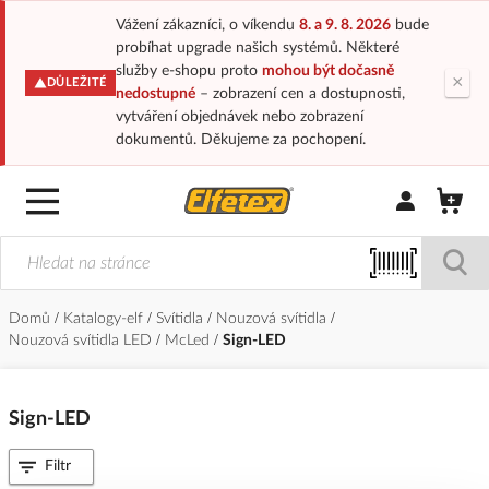
Vážení zákazníci, o víkendu
8. a 9. 8. 2026
bude
probíhat upgrade našich systémů. Některé
služby e-shopu proto
mohou být dočasně
×
DŮLEŽITÉ
nedostupné
– zobrazení cen a dostupnosti,
vytváření objednávek nebo zobrazení
dokumentů. Děkujeme za pochopení.
Přihlásit/Regi
Domů
Katalogy-elf
Svítidla
Nouzová svítidla
Nouzová svítidla LED
McLed
Sign-LED
Sign-LED
Filtr