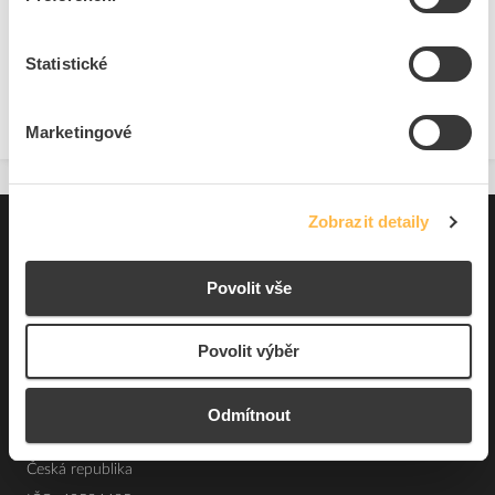
Přidat k porovnání
Statistické
Zobrazit
Marketingové
Zobrazit detaily
Pro zákazníky
Souhrn podmínek
Povolit vše
O nás
Povolit výběr
Elfetex, spol. s r.o.
Odmítnout
Hřbitovní 31a
Plzeň 312 00
Česká republika