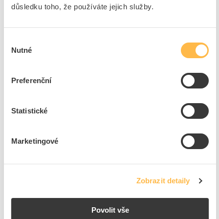
důsledku toho, že používáte jejich služby.
MCLED Svítidlo INSERT C corridor 1W 130lm
6000K 1,5Ah/3h nouzové zapuštěné IP20
Výběr
Kód ELFETEX
11.386.846
Nutné
souhlasu
EAN
8595607110563
Kód výrobce
ML-461.001.68.0
Značka
MCLED
Preferenční
Cena s DPH
1 248,04 Kč/ks
ks
Statistické
do košíku
Marketingové
3
dní
137
ks
4
ks
Přidat k porovnání
Zobrazit detaily
Zobrazit
Povolit vše