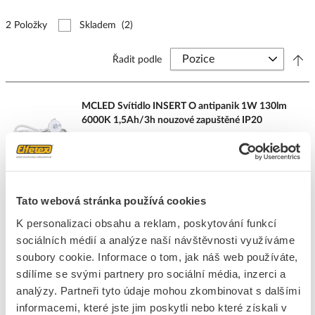
2 Položky
Skladem
(2)
Řadit podle
MCLED Svítidlo INSERT O antipanik 1W 130lm
6000K 1,5Ah/3h nouzové zapuštěné IP20
Kód ELFETEX
11.386.847
EAN
8595607110136
Kód výrobce
ML-461.002.68.0
Značka
MCLED
Tato webová stránka používá cookies
Cena s DPH
1 248,04 Kč/ks
K personalizaci obsahu a reklam, poskytování funkcí
ks
do košíku
sociálních médií a analýze naší návštěvnosti využíváme
soubory cookie. Informace o tom, jak náš web používáte,
sdílíme se svými partnery pro sociální média, inzerci a
3
dní
123
ks
4
ks
analýzy. Partneři tyto údaje mohou zkombinovat s dalšími
Přidat k porovnání
informacemi, které jste jim poskytli nebo které získali v