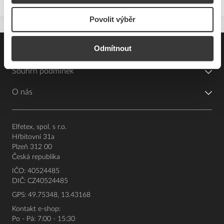
Povolit výběr
Odmítnout
Pro zákazníky
Souhrn podmínek
O nás
Elfetex, spol. s r.o.
Hřbitovní 31a
Plzeň 312 00
Česká republika
IČO: 40524485
DIČ: CZ40524485
GPS: 49.75348, 13.43168
Kontakt e-shop:
Po - Pá: 7:00 - 15:30