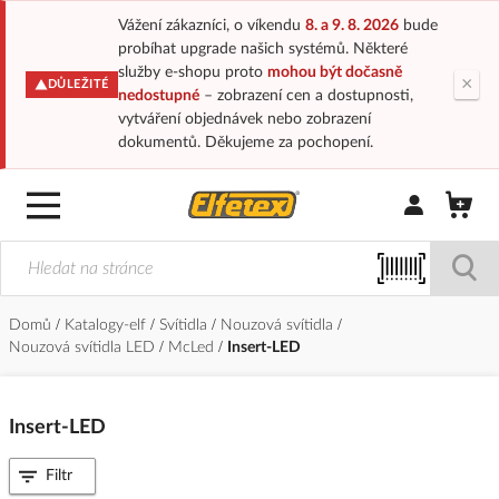
Vážení zákazníci, o víkendu
8. a 9. 8. 2026
bude
probíhat upgrade našich systémů. Některé
služby e-shopu proto
mohou být dočasně
×
DŮLEŽITÉ
nedostupné
– zobrazení cen a dostupnosti,
vytváření objednávek nebo zobrazení
dokumentů. Děkujeme za pochopení.
Přihlásit/Regi
Domů
Katalogy-elf
Svítidla
Nouzová svítidla
Nouzová svítidla LED
McLed
Insert-LED
Insert-LED
Filtr