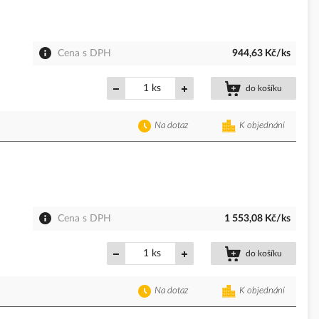
Cena s DPH
944,63 Kč/ks
ks
do košíku
Na dotaz
K objednání
Cena s DPH
1 553,08 Kč/ks
ks
do košíku
Na dotaz
K objednání