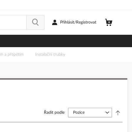
Přihlásit/Registrovat
em a přepětím
Instalační trubky
Řadit podle