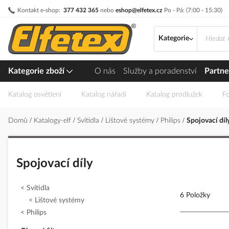
Přejít
Kontakt e-shop:
377 432 365
nebo
eshop@elfetex.cz
Po - Pá: (7:00 - 15:30)
na
obsah
Kategorie
Kategorie zboží
O nás
Služby a poradenství
Partne
Katalog osvětlení
Katalog nářadí
Katalog prodlužek
Fo
Domů
Katalogy-elf
Svítidla
Lištové systémy
Philips
Spojovací díl
Spojovací díly
Svítidla
6 Položky
Lištové systémy
Philips