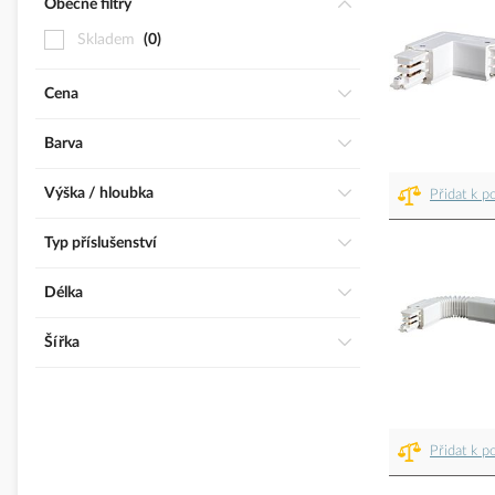
Obecné filtry
Skladem
0
Cena
Barva
Výška / hloubka
Přidat k p
Typ příslušenství
Délka
Šířka
Přidat k p