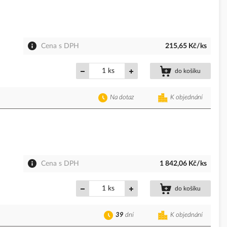
Cena s DPH
215,65 Kč/ks
ks
do košíku
Na dotaz
K objednání
Cena s DPH
1 842,06 Kč/ks
ks
do košíku
39
dní
K objednání