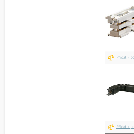
Přidat k p
Přidat k p