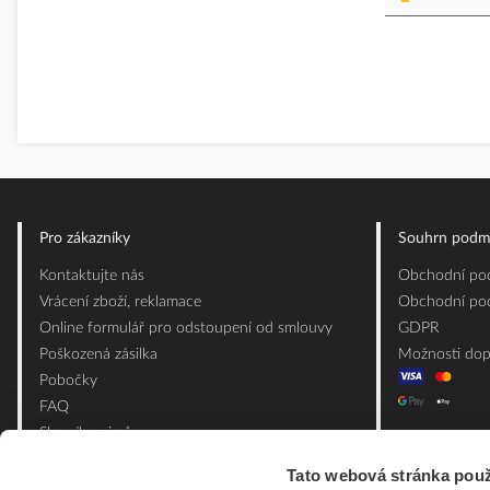
Pro zákazníky
Souhrn podm
Kontaktujte nás
Obchodní pod
Vrácení zboží, reklamace
Obchodní pod
Online formulář pro odstoupení od smlouvy
GDPR
Poškozená zásilka
Možnosti dop
Pobočky
FAQ
Slovník pojmů
Mapa webu
Tato webová stránka použ
Ceník obalových materiálů