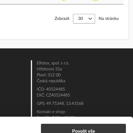
Zobrazit
Na stránku
Elfetex, spol. s r.o.
Hřbitovní 31a
Plzeň 312 00
Česká republika
IČO: 40524485
DIČ: CZ40524485
GPS: 49.75348, 13.43168
Kontakt e-shop:
Po - Pá: 7:00 - 15:30
Referent:
377 432 365
Povolit vše