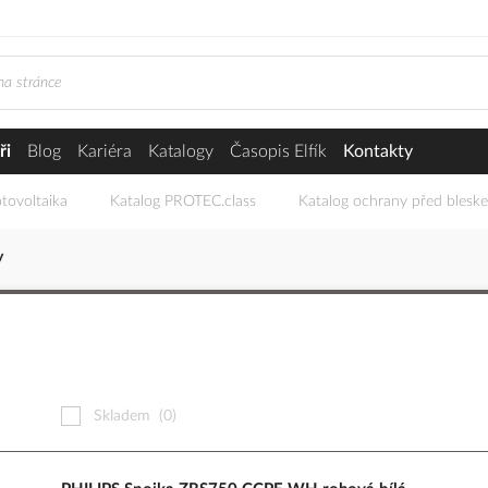
ři
Blog
Kariéra
Katalogy
Časopis Elfík
Kontakty
tovoltaika
Katalog PROTEC.class
Katalog ochrany před blesk
y
Skladem
(0)