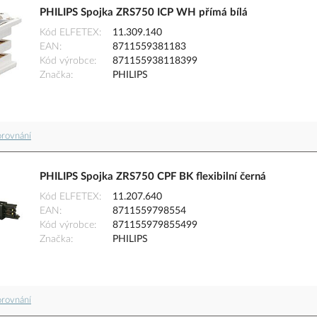
PHILIPS Spojka ZRS750 ICP WH přímá bílá
Kód ELFETEX
11.309.140
EAN
8711559381183
Kód výrobce
871155938118399
Značka
PHILIPS
orovnání
PHILIPS Spojka ZRS750 CPF BK flexibilní černá
Kód ELFETEX
11.207.640
EAN
8711559798554
Kód výrobce
871155979855499
Značka
PHILIPS
orovnání