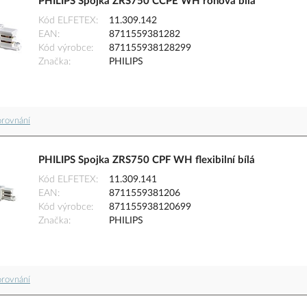
PHILIPS Spojka ZRS750 CCPE WH rohová bílá
Kód ELFETEX
11.309.142
EAN
8711559381282
Kód výrobce
871155938128299
Značka
PHILIPS
orovnání
PHILIPS Spojka ZRS750 CPF WH flexibilní bílá
Kód ELFETEX
11.309.141
EAN
8711559381206
Kód výrobce
871155938120699
Značka
PHILIPS
orovnání