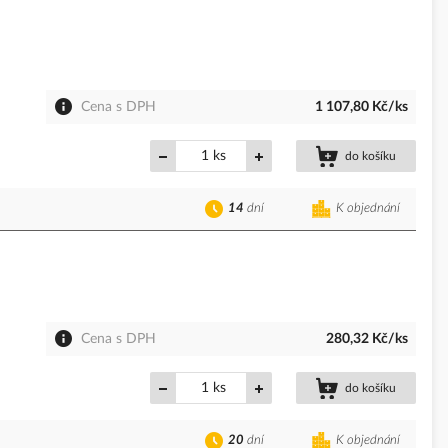
Cena s DPH
1 107,80 Kč/ks
ks
do košíku
14
dní
K objednání
Cena s DPH
280,32 Kč/ks
ks
do košíku
20
dní
K objednání