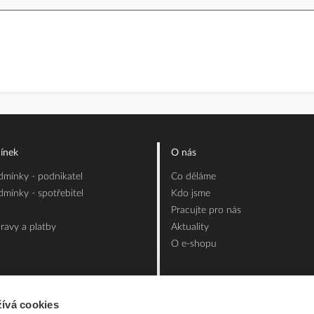
ínek
O nás
mínky - podnikatel
Co děláme
mínky - spotřebitel
Kdo jsme
Pracujte pro nás
ravy a platby
Aktuality
O e-shopu
ívá cookies