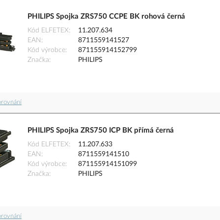
PHILIPS Spojka ZRS750 CCPE BK rohová černá
Kód ELFETEX
11.207.634
EAN
8711559141527
Kód výrobce
871155914152799
Značka
PHILIPS
orovnání
PHILIPS Spojka ZRS750 ICP BK přímá černá
Kód ELFETEX
11.207.633
EAN
8711559141510
Kód výrobce
871155914151099
Značka
PHILIPS
orovnání