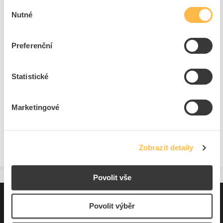
Výběr
Nutné
Cena s DPH
837,02 Kč/ks
souhlasu
ks
do košíku
Preferenční
Statistické
369
ks
Přidat k porovnání
Marketingové
Zobrazit
Zobrazit detaily
Povolit vše
Pro zákazníky
Povolit výběr
Souhrn podmínek