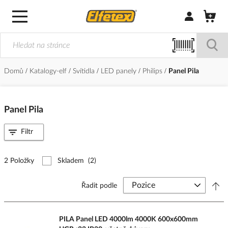
Přihlásit/Regi
Domů
Katalogy-elf
Svítidla
LED panely
Philips
Panel Pila
Panel Pila
Filtr
2 Položky
Skladem
(2)
Řadit podle
PILA Panel LED 4000lm 4000K 600x600mm