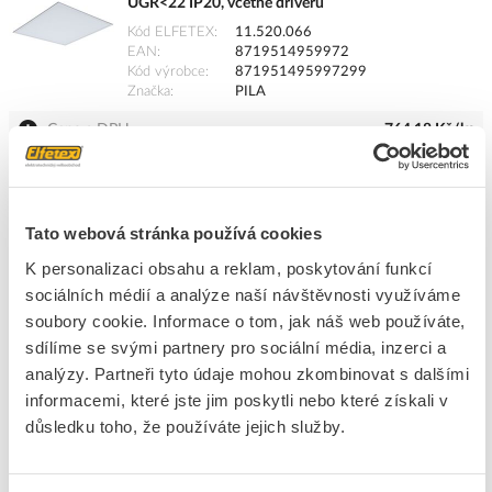
UGR<22 IP20, včetně driveru
Kód ELFETEX
11.520.066
EAN
8719514959972
Kód výrobce
871951495997299
Značka
PILA
Cena s DPH
764,18 Kč/ks
ks
do košíku
Tato webová stránka používá cookies
K personalizaci obsahu a reklam, poskytování funkcí
603
ks
sociálních médií a analýze naší návštěvnosti využíváme
Přidat k porovnání
soubory cookie. Informace o tom, jak náš web používáte,
sdílíme se svými partnery pro sociální média, inzerci a
analýzy. Partneři tyto údaje mohou zkombinovat s dalšími
PILA Panel LED 40W 4000lm 4000K 600x600mm
UGR<19 IP20, včetně driveru
informacemi, které jste jim poskytli nebo které získali v
důsledku toho, že používáte jejich služby.
Kód ELFETEX
11.520.067
EAN
8719514959989
Kód výrobce
871951495998999
Značka
PILA