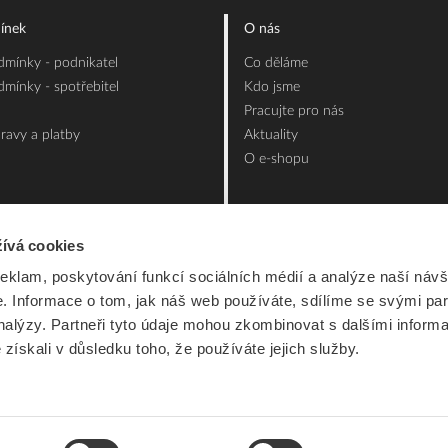
ínek
O nás
mínky - podnikatel
Co děláme
mínky - spotřebitel
Kdo jsme
Pracujte pro nás
ravy a platby
Aktuality
O e-shopu
ívá cookies
reklam, poskytování funkcí sociálních médií a analýze naší návš
 Informace o tom, jak náš web používáte, sdílíme se svými par
analýzy. Partneři tyto údaje mohou zkombinovat s dalšími inform
é získali v důsledku toho, že používáte jejich služby.