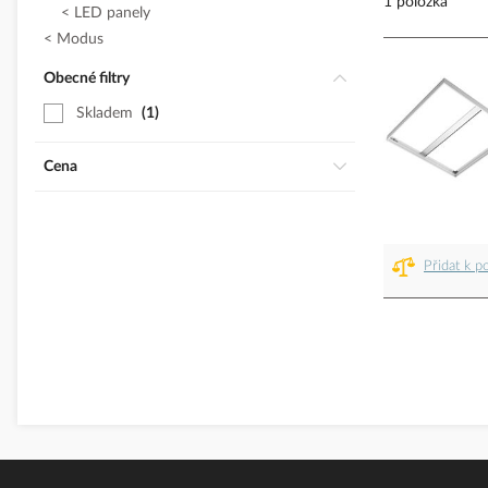
1 položka
LED panely
Modus
Obecné filtry
Skladem
1
Cena
Přidat k p