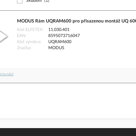
Skladem
(1)
MODUS Rám UQRAM600 pro přisazenou montáž UQ 60
Kód ELFETEX
11.030.401
EAN
8595073716047
Kód výrobce
UQRAM600
Značka
MODUS
orovnání