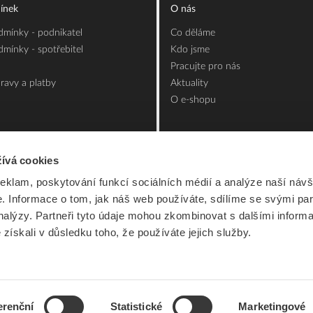
ínek
O nás
mínky - podnikatel
Co děláme
mínky - spotřebitel
Kdo jsme
Pracujte pro nás
ravy a platby
Aktuality
O e-shopu
ívá cookies
reklam, poskytování funkcí sociálních médií a analýze naší návš
 Informace o tom, jak náš web používáte, sdílíme se svými par
analýzy. Partneři tyto údaje mohou zkombinovat s dalšími inform
é získali v důsledku toho, že používáte jejich služby.
erenční
Statistické
Marketingové