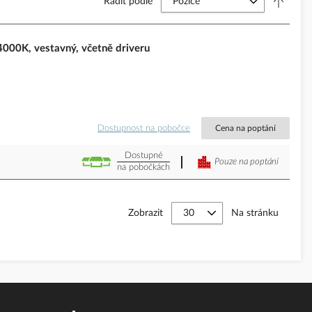
Řadit podle
K, vestavný, včetně driveru
Dostupnost na pobočce
Cena na poptání
Dostupné
Pouze na poptání
na pobočkách
Zobrazit
Na stránku