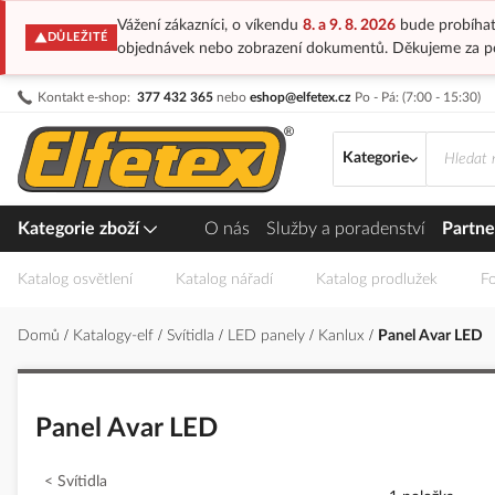
Vážení zákazníci, o víkendu
8. a 9. 8. 2026
bude probíhat
DŮLEŽITÉ
objednávek nebo zobrazení dokumentů. Děkujeme za p
Přejít
Kontakt e-shop:
377 432 365
nebo
eshop@elfetex.cz
Po - Pá: (7:00 - 15:30)
na
obsah
Kategorie
Kategorie zboží
O nás
Služby a poradenství
Partne
Katalog osvětlení
Katalog nářadí
Katalog prodlužek
Fo
Domů
Katalogy-elf
Svítidla
LED panely
Kanlux
Panel Avar LED
Panel Avar LED
Svítidla