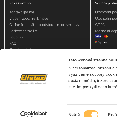
Pro zákazníky
Souhrn podm
Kontaktujte nás
Obchodní pod
Vrácení zboží, reklamace
Obchodní pod
Online formulář pro odstoupení od smlouvy
GDPR
Poškozená zásilka
Možnosti dop
Pobočky
FAQ
Slovník pojmů
Mapa webu
Tato webová stránka použ
Ceník obalových materiálů
K personalizaci obsahu a 
využíváme soubory cookie.
sociální média, inzerci a 
jste jim poskytli nebo kter
Výběr
Nutné
Pref