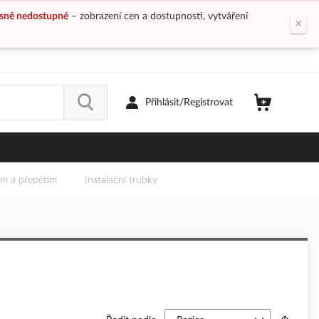
sně nedostupné
– zobrazení cen a dostupnosti, vytváření
×
Přihlásit/Registrovat
em a přepětím
Instalační trubky