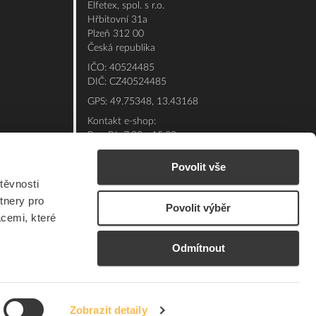
Elfetex, spol. s r.o.
Hřbitovní 31a
Plzeň 312 00
Česká republika
IČO: 40524485
DIČ: CZ40524485
GPS: 49.75348, 13.43168
Kontakt e-shop:
Po - Pá: 7:00 - 15:30
Referent:
377 432 365
Povolit vše
Technická podpora: 377 432 311
těvnosti
E-mail:
eshop@elfetex.cz
tnery pro
Povolit výběr
acemi, které
Odmítnout
Zobrazit detaily
© 2026 Member of the Würth Group