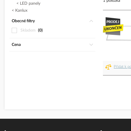
1 položka
LED panely
Kanlux
Obecné filtry
Skladem
0
Cena
Přidat k p