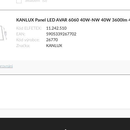
Skladem
(0)
KANLUX Panel LED AVAR 6060 40W-NW 40W 3600lm 4000
Kód ELFETEX
11.242.510
EAN
5905339267702
Kód výrobce
26770
Značka
KANLUX
orovnání