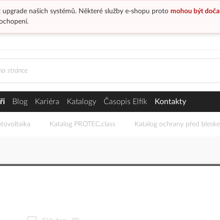
 upgrade našich systémů. Některé služby e-shopu proto
mohou být doča
ochopení.
ři
Blog
Kariéra
Katalogy
Časopis Elfík
Kontakty
tovoltaika
Katalog PROTEC.class
Katalog ochrany před blesk