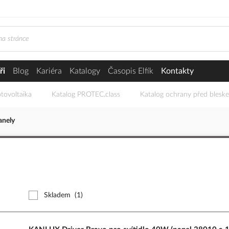
ři
Blog
Kariéra
Katalogy
Časopis Elfík
Kontakty
tovoltaika
Katalog PROTEC.class
Katalog ochrany před blesk
anely
Skladem
(1)