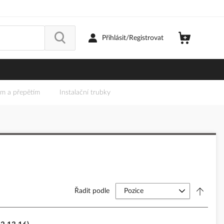
Přihlásit/Registrovat
em a přepětím
Instalační trubky
Řadit podle