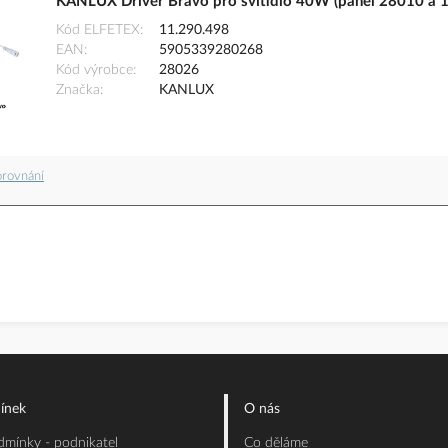
KANLUX Driver Bravo pro svítidlo 40W (panel 28010 a 1
Kód ELFETEX
11.290.498
EAN
5905339280268
Kód výrobce
28026
Značka
KANLUX
orovnání
ínek
O nás
mínky - podnikatel
Co děláme