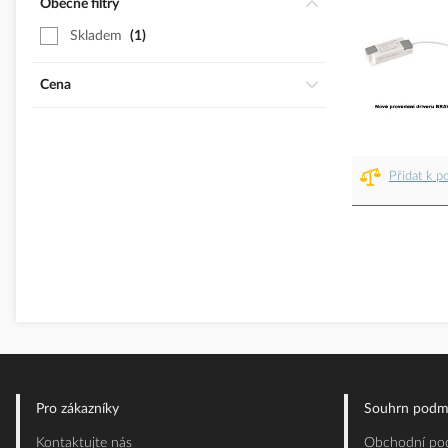
Obecné filtry
Skladem
1
Cena
Přidat k p
Pro zákazníky
Souhrn podm
Kontaktujte nás
Obchodní pod