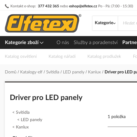
Přejít
Kontakt e-shop:
377 432 365
nebo
eshop@elfetex.cz
Po - Pá: (7:00 - 15:30)
na
obsah
Kategorie
Kategorie zboží
O nás
Služby a poradenství
Partne
Katalog osvětlení
Katalog nářadí
Katalog prodlužek
Fo
Domů
Katalogy-elf
Svítidla
LED panely
Kanlux
Driver pro LED p
Driver pro LED panely
Svítidla
1 položka
LED panely
Kanlux