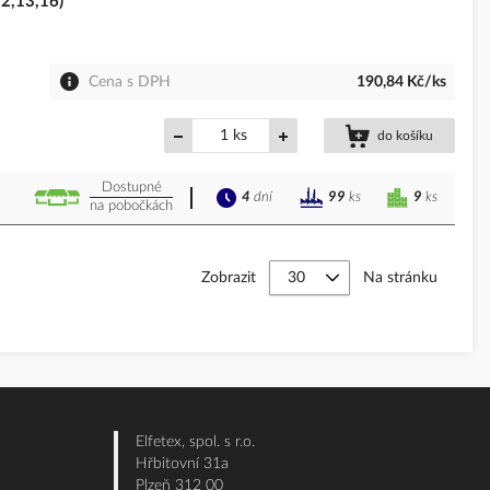
2,13,16)
Cena s DPH
190,84 Kč/ks
ks
do košíku
Dostupné
4
dní
9
ks
99
ks
na pobočkách
Zobrazit
Na stránku
Elfetex, spol. s r.o.
Hřbitovní 31a
Plzeň 312 00