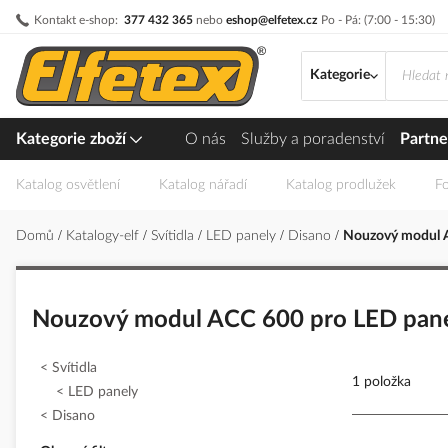
Přejít
Kontakt e-shop:
377 432 365
nebo
eshop@elfetex.cz
Po - Pá: (7:00 - 15:30)
na
obsah
Kategorie
Kategorie zboží
O nás
Služby a poradenství
Partne
Katalog osvětlení
Katalog nářadí
Katalog prodlužek
Fo
Domů
Katalogy-elf
Svítidla
LED panely
Disano
Nouzový modul A
Nouzový modul ACC 600 pro LED pan
Svítidla
1 položka
LED panely
Disano