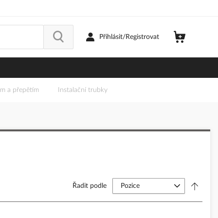
Přihlásit/Registrovat
em a přepětím
Instalační trubky
Řadit podle