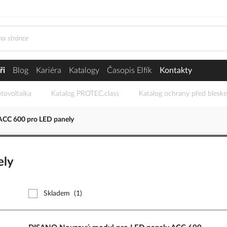
ři
Blog
Kariéra
Katalogy
Časopis Elfík
Kontakty
tovoltaika
Katalog PROTEC.class
Katalog ochrany před blesk
CC 600 pro LED panely
ely
Skladem
(1)