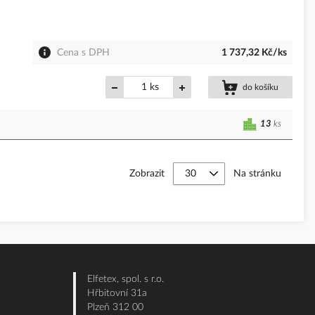
Cena s DPH
1 737,32 Kč/ks
ks
do košíku
13
ks
Zobrazit
Na stránku
Elfetex, spol. s r.o.
Hřbitovní 31a
Plzeň 312 00