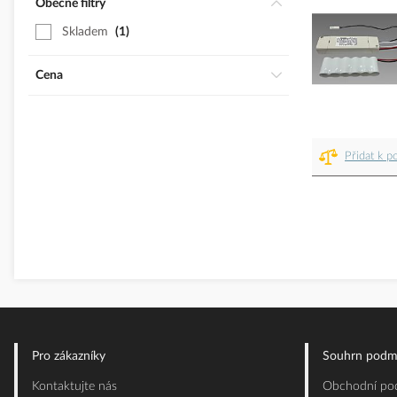
Obecné filtry
Skladem
1
Cena
Přidat k p
Pro zákazníky
Souhrn podm
Kontaktujte nás
Obchodní pod