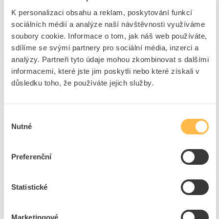
K personalizaci obsahu a reklam, poskytování funkcí
5
ks
sociálních médií a analýze naší návštěvnosti využíváme
soubory cookie. Informace o tom, jak náš web používáte,
Přidat k porovnání
sdílíme se svými partnery pro sociální média, inzerci a
analýzy. Partneři tyto údaje mohou zkombinovat s dalšími
PANLUX Svítidlo LED LINEAR 60W 5100lm 3000K
informacemi, které jste jim poskytli nebo které získali v
UGR<19 černá
důsledku toho, že používáte jejich služby.
Kód ELFETEX
11.395.493
EAN
8595216625762
Kód výrobce
PN21100002
Výběr
Značka
PANLUX
Nutné
souhlasu
Cena s DPH
2 702,55 Kč/ks
Preferenční
ks
do košíku
Statistické
3
dní
16
ks
5
ks
Přidat k porovnání
Marketingové