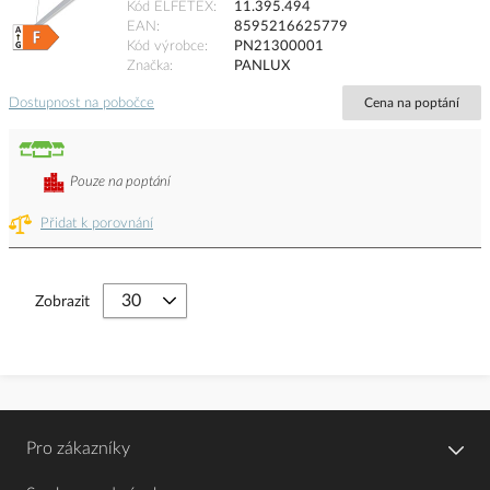
Kód ELFETEX
11.395.494
EAN
8595216625779
Kód výrobce
PN21300001
Značka
PANLUX
Dostupnost na pobočce
Cena na poptání
Pouze na poptání
Přidat k porovnání
Zobrazit
Pro zákazníky