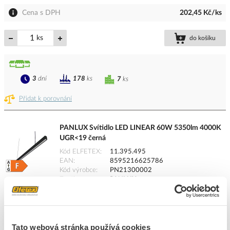
Cena s DPH
202,45 Kč/ks
ks
do košíku
3
dní
178
ks
7
ks
Přidat k porovnání
PANLUX Svítidlo LED LINEAR 60W 5350lm 4000K
UGR<19 černá
Kód ELFETEX
11.395.495
EAN
8595216625786
Kód výrobce
PN21300002
Značka
PANLUX
Cena s DPH
2 702,55 Kč/ks
ks
do košíku
Tato webová stránka používá cookies