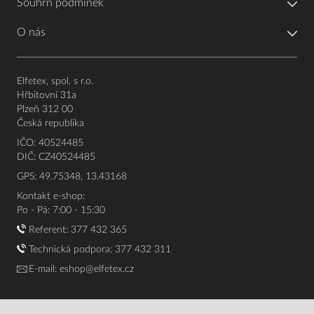
Souhrn podmínek
O nás
Elfetex, spol. s r.o.
Hřbitovní 31a
Plzeň 312 00
Česká republika
IČO: 40524485
DIČ: CZ40524485
GPS: 49.75348, 13.43168
Kontakt e-shop:
Po - Pá: 7:00 - 15:30
Referent:
377 432 365
Technická podpora: 377 432 311
E-mail:
eshop@elfetex.cz