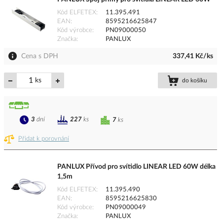
Kód ELFETEX
11.395.491
EAN
8595216625847
Kód výrobce
PN09000050
Značka
PANLUX
Cena s DPH
337,41 Kč/ks
ks
do košíku
3
dní
227
ks
7
ks
Přidat k porovnání
PANLUX Přívod pro svítidlo LINEAR LED 60W délka
1,5m
Kód ELFETEX
11.395.490
EAN
8595216625830
Kód výrobce
PN09000049
Značka
PANLUX