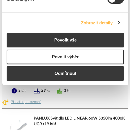
PANLUX Svítidlo LED LINEAR 60W 5100lm 3000K
UGR<19 bílá
Zobrazit detaily
Kód ELFETEX
11.395.492
EAN
8595216625755
Kód výrobce
PN21100001
Povolit vše
Značka
PANLUX
Cena s DPH
2 702,55 Kč/ks
Povolit výběr
ks
do košíku
Odmítnout
3
dní
23
ks
3
ks
Přidat k porovnání
PANLUX Svítidlo LED LINEAR 60W 5350lm 4000K
UGR<19 bílá