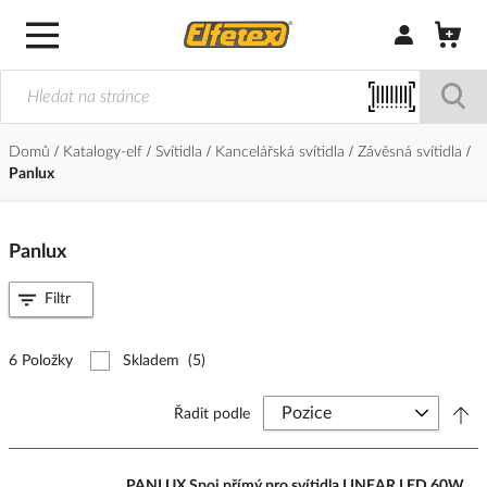
Přihlásit/Regi
Domů
Katalogy-elf
Svítidla
Kancelářská svítidla
Závěsná svítidla
Panlux
Panlux
Filtr
6 Položky
Skladem
(5)
Řadit podle
PANLUX Spoj přímý pro svítidla LINEAR LED 60W