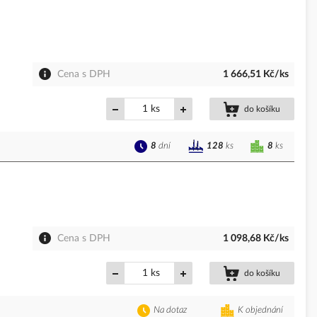
Cena s DPH
1 666,51 Kč/ks
ks
do košíku
8
dní
8
ks
128
ks
Cena s DPH
1 098,68 Kč/ks
ks
do košíku
Na dotaz
K objednání