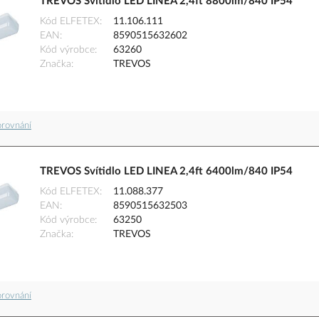
TREVOS Svítidlo LED LINEA 2,4ft 8800lm/840 IP54
Kód ELFETEX
11.106.111
EAN
8590515632602
Kód výrobce
63260
Značka
TREVOS
orovnání
TREVOS Svítidlo LED LINEA 2,4ft 6400lm/840 IP54
Kód ELFETEX
11.088.377
EAN
8590515632503
Kód výrobce
63250
Značka
TREVOS
orovnání