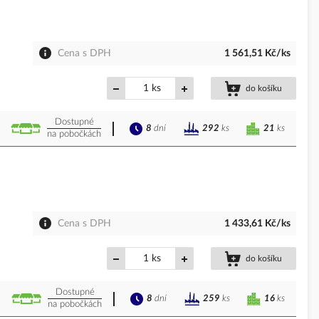
Cena s DPH
1 561,51 Kč/ks
ks
do košíku
Dostupné
8
dní
21
ks
292
ks
na pobočkách
Cena s DPH
1 433,61 Kč/ks
ks
do košíku
Dostupné
8
dní
16
ks
259
ks
na pobočkách