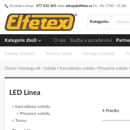
Přejít
Kontakt e-shop:
377 432 365
nebo
eshop@elfetex.cz
Po - Pá: (7:00 - 15:30)
na
obsah
Kategorie
Kategorie zboží
O nás
Služby a poradenství
Partne
Katalog osvětlení
Katalog nářadí
Katalog prodlužek
Fo
Domů
Katalogy-elf
Svítidla
Kancelářská svítidla
Přisazená svítidla
LED Linea
Kancelářská svítidla
4 Položky
Přisazená svítidla
Trevos