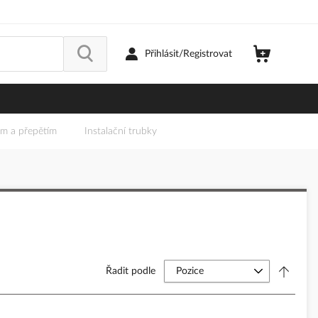
Přihlásit/Registrovat
em a přepětím
Instalační trubky
Řadit podle