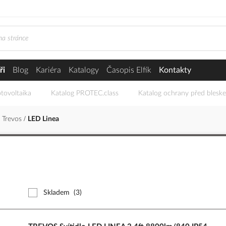
ři
Blog
Kariéra
Katalogy
Časopis Elfík
Kontakty
tovoltaika
Katalog PROTEC.class
Katalog ochrany před blesk
Trevos
LED Linea
Skladem
(3)