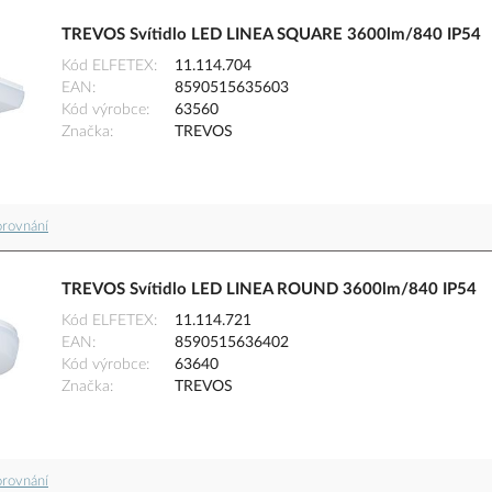
TREVOS Svítidlo LED LINEA SQUARE 3600lm/840 IP54
Kód ELFETEX
11.114.704
EAN
8590515635603
Kód výrobce
63560
Značka
TREVOS
orovnání
TREVOS Svítidlo LED LINEA ROUND 3600lm/840 IP54
Kód ELFETEX
11.114.721
EAN
8590515636402
Kód výrobce
63640
Značka
TREVOS
orovnání