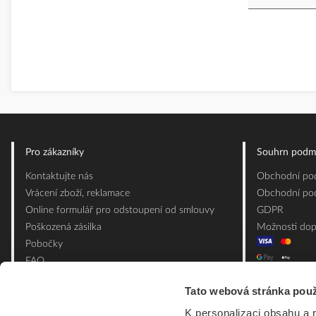
Pro zákazníky
Souhrn podm
Kontaktujte nás
Obchodní pod
Vrácení zboží, reklamace
Obchodní pod
Online formulář pro odstoupení od smlouvy
GDPR
Poškozená zásilka
Možnosti dop
Pobočky
FAQ
Slovník pojmů
Tato webová stránka použ
Mapa webu
K personalizaci obsahu a 
Ceník obalových materiálů