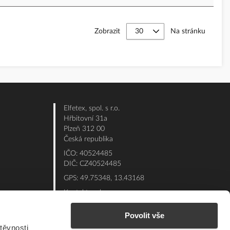
Zobrazit
Na stránku
Elfetex, spol. s r.o.
Hřbitovní 31a
Plzeň 312 00
Česká republika
IČO: 40524485
DIČ: CZ40524485
GPS: 49.75348, 13.43168
Kontakt e-shop:
Po - Pá: 7:00 - 15:30
Povolit vše
Referent:
377 432 365
těvnosti