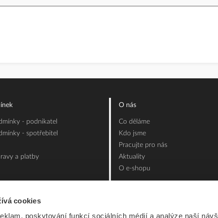
ínek
O nás
mínky - podnikatel
Co děláme
mínky - spotřebitel
Kdo jsme
Pracujte pro nás
ravy a platby
Aktuality
O e-shopu
ívá cookies
reklam, poskytování funkcí sociálních médií a analýze naší návš