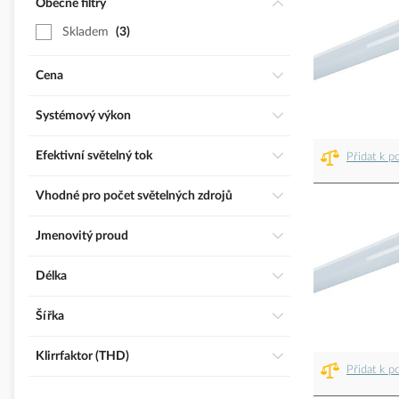
Obecné filtry
Skladem
3
Cena
Systémový výkon
Efektivní světelný tok
Přidat k p
Vhodné pro počet světelných zdrojů
Jmenovitý proud
Délka
Šířka
Klirrfaktor (THD)
Přidat k p