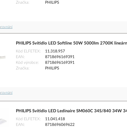
Značka
PHILIPS
orovnání
PHILIPS Svítidlo LED Softline 50W 5000lm 2700K lineá
Kód ELFETEX
11.318.957
EAN
8718696169391
Kód výrobce
8718696169391
Značka
PHILIPS
orovnání
PHILIPS Svítidlo LED Ledinaire SM060C 34S/840 34W 
Kód ELFETEX
11.041.418
EAN
8718696069622