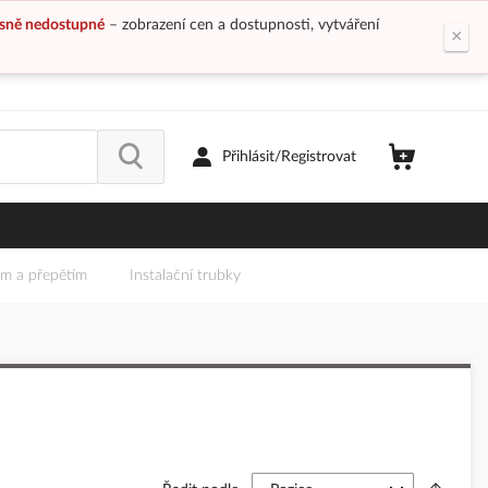
sně nedostupné
– zobrazení cen a dostupnosti, vytváření
×
Přihlásit/Registrovat
em a přepětím
Instalační trubky