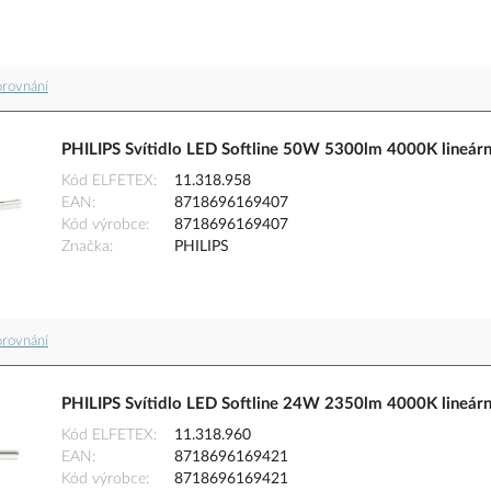
orovnání
PHILIPS Svítidlo LED Softline 50W 5300lm 4000K lineá
Kód ELFETEX
11.318.958
EAN
8718696169407
Kód výrobce
8718696169407
Značka
PHILIPS
orovnání
PHILIPS Svítidlo LED Softline 24W 2350lm 4000K lineá
Kód ELFETEX
11.318.960
EAN
8718696169421
Kód výrobce
8718696169421