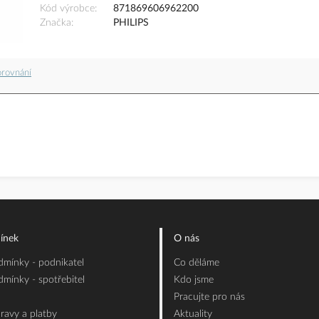
Kód výrobce
871869606962200
Značka
PHILIPS
orovnání
ínek
O nás
mínky - podnikatel
Co děláme
mínky - spotřebitel
Kdo jsme
Pracujte pro nás
ravy a platby
Aktuality