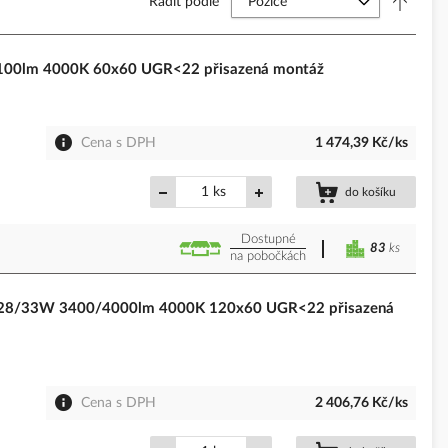
Řadit podle
4100lm 4000K 60x60 UGR<22 přisazená montáž
Cena s DPH
1 474,39 Kč/ks
ks
do košíku
Dostupné
83
ks
na pobočkách
40 28/33W 3400/4000lm 4000K 120x60 UGR<22 přisazená
Cena s DPH
2 406,76 Kč/ks