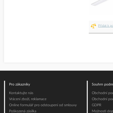
Přidat k p
Pro zákazníky
Souhrn podm
Kontaktujte nás
Obchodní pod
Vrácení zboží, reklamace
Obchodní pod
Online formulář pro odstoupení od smlouvy
GDPR
Poškozená zásilka
Možnosti dop