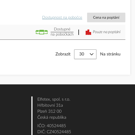
Dostupnost na pobočce
Cena na poptání
Dostupné
Pouze na poptání
na pobočkách
Zobrazit
Na stránku
Elfetex, spol. s r.o.
Hřbitovní 31a
Plzeň 312 00
Česká republika
IČO: 40524485
DIČ: CZ40524485