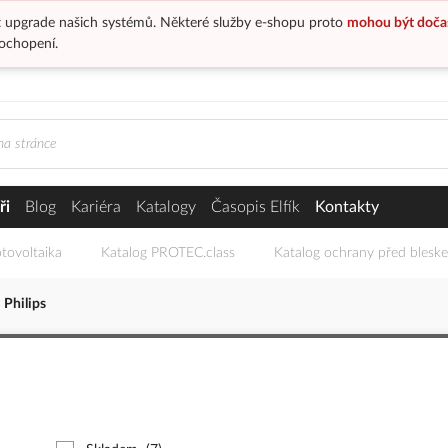
 upgrade našich systémů. Některé služby e-shopu proto
mohou být doča
ochopení.
ři
Blog
Kariéra
Katalogy
Časopis Elfík
Kontakty
tovoltaika
Katalog PROTEC.class
Katalog ochrany před blesk
Philips