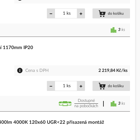
ks
do košíku
3
ks
rní 1170mm IP20
Cena s DPH
2 219,84 Kč/ks
ks
do košíku
Dostupné
3
ks
na pobočkách
3400lm 4000K 120x60 UGR<22 přisazená montáž