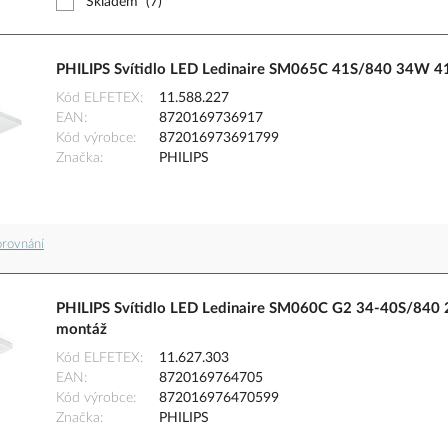
Skladem
(7)
PHILIPS Svítidlo LED Ledinaire SM065C 41S/840 34W 
Kód ELFETEX
11.588.227
EAN
8720169736917
Kód výrobce
872016973691799
Značka
PHILIPS
orovnání
PHILIPS Svítidlo LED Ledinaire SM060C G2 34-40S/8
montáž
Kód ELFETEX
11.627.303
EAN
8720169764705
Kód výrobce
872016976470599
Značka
PHILIPS