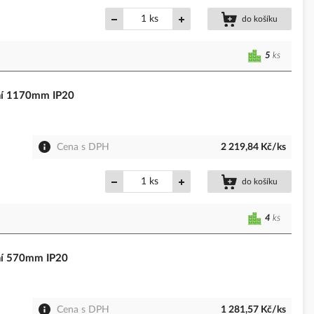
ks
do košíku
5
ks
rní 1170mm IP20
Cena s DPH
2 219,84 Kč/ks
ks
do košíku
4
ks
rní 570mm IP20
Cena s DPH
1 281,57 Kč/ks