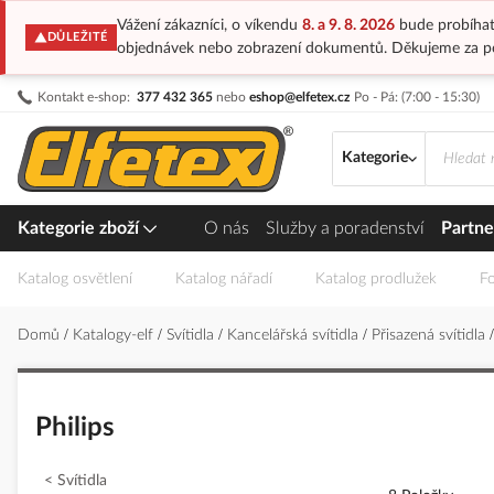
Vážení zákazníci, o víkendu
8. a 9. 8. 2026
bude probíhat
DŮLEŽITÉ
objednávek nebo zobrazení dokumentů. Děkujeme za p
Přejít
Kontakt e-shop:
377 432 365
nebo
eshop@elfetex.cz
Po - Pá: (7:00 - 15:30)
na
obsah
Kategorie
Kategorie zboží
O nás
Služby a poradenství
Partne
Katalog osvětlení
Katalog nářadí
Katalog prodlužek
Fo
Domů
Katalogy-elf
Svítidla
Kancelářská svítidla
Přisazená svítidla
Philips
Svítidla