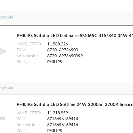
orovnání
PHILIPS Svítidlo LED Ledinaire SM065C 41S/840 34W 
Kód ELFETEX
11.588.226
EAN
8720169736900
Kód výrobce
872016973690099
Značka
PHILIPS
orovnání
PHILIPS Svítidlo LED Softline 24W 2200lm 2700K lineá
Kód ELFETEX
11.318.959
EAN
8718696169414
Kód výrobce
8718696169414
Značka
PHILIPS