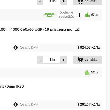
ks
do košíku
Dostupné
63
ks
na pobočkách
4100lm 4000K 60x60 UGR<19 přisazená montáž
Cena s DPH
1 824,03 Kč/ks
ks
do košíku
52
ks
rní 570mm IP20
Cena s DPH
1 281,57 Kč/ks