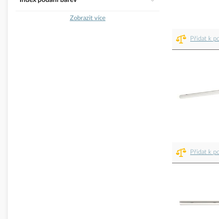
Index podání barev
Zobrazit více
Přidat k p
Přidat k p