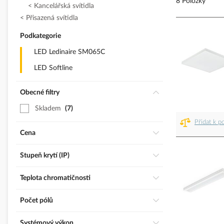
8 Položky
Kancelářská svítidla
Přisazená svítidla
Podkategorie
LED Ledinaire SM065C
LED Softline
Obecné filtry
Skladem
7
Přidat k p
Cena
Stupeň krytí (IP)
Teplota chromatičnosti
Počet pólů
Systémový výkon