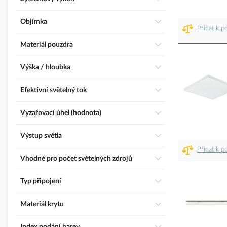
Objímka
Přidat k p
Materiál pouzdra
Výška / hloubka
Efektivní světelný tok
Vyzařovací úhel (hodnota)
Výstup světla
Přidat k p
Vhodné pro počet světelných zdrojů
Typ připojení
Materiál krytu