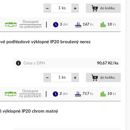
ks
do košíku
Dostupné
3
dní
10
ks
167
ks
na pobočkách
é podhledové výklopné IP20 broušený nerez
Cena s DPH
90,67 Kč/ks
ks
do košíku
Dostupné
3
dní
10
ks
717
ks
na pobočkách
é výklopné IP20 chrom matný