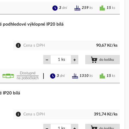
3
dní
15
ks
259
ks
podhledové výklopné IP20 bílá
Cena s DPH
90,67 Kč/ks
ks
do košíku
Dostupné
3
dní
15
ks
1310
ks
na pobočkách
 IP20 bílá
Cena s DPH
391,74 Kč/ks
ks
do košíku