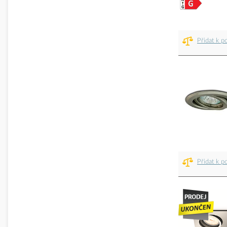
Přidat k p
Přidat k p