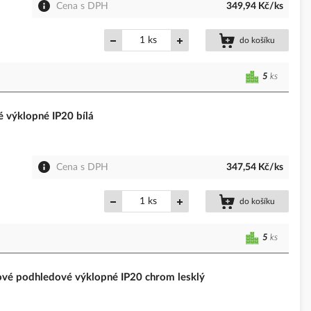
Cena s DPH
349,94 Kč/ks
ks
do košíku
5
ks
 výklopné IP20 bílá
Cena s DPH
347,54 Kč/ks
ks
do košíku
5
ks
é podhledové výklopné IP20 chrom lesklý