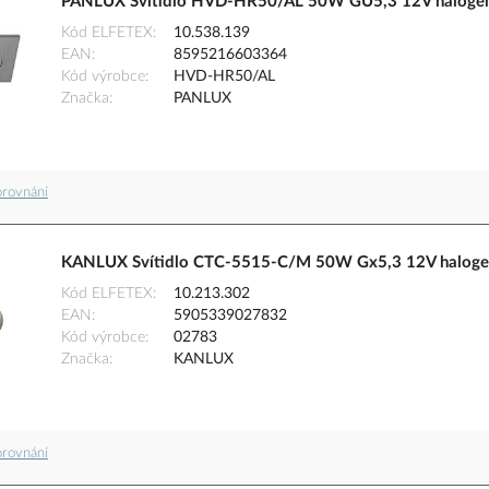
PANLUX Svítidlo HVD-HR50/AL 50W GU5,3 12V halogenov
Kód ELFETEX
10.538.139
EAN
8595216603364
Kód výrobce
HVD-HR50/AL
Značka
PANLUX
orovnání
KANLUX Svítidlo CTC-5515-C/M 50W Gx5,3 12V halogen
Kód ELFETEX
10.213.302
EAN
5905339027832
Kód výrobce
02783
Značka
KANLUX
orovnání