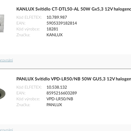
KANLUX Svítidlo CT-DTL50-AL 50W Gx5,3 12V halogenov
Kód ELFETEX
10.789.987
EAN
5905339182814
Kód výrobce
18281
Značka
KANLUX
orovnání
PANLUX Svítidlo VPD-LR50/NB 50W GU5,3 12V halogeno
Kód ELFETEX
10.538.132
EAN
8595216603289
Kód výrobce
VPD-LR50/NB
Značka
PANLUX
orovnání