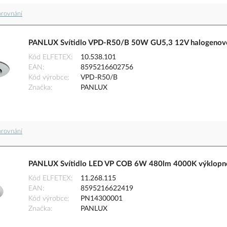
orovnání
PANLUX Svítidlo VPD-R50/B 50W GU5,3 12V halogenové 
Kód ELFETEX
10.538.101
EAN
8595216602756
Kód výrobce
VPD-R50/B
Značka
PANLUX
orovnání
PANLUX Svítidlo LED VP COB 6W 480lm 4000K výklopné
Kód ELFETEX
11.268.115
EAN
8595216622419
Kód výrobce
PN14300001
Značka
PANLUX