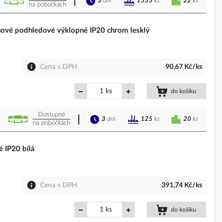
3
dní
22
ks
1535
ks
na pobočkách
vé podhledové výklopné IP20 chrom lesklý
Cena s DPH
90,67 Kč/ks
ks
do košíku
Dostupné
3
dní
20
ks
125
ks
na pobočkách
 IP20 bílá
Cena s DPH
391,74 Kč/ks
ks
do košíku