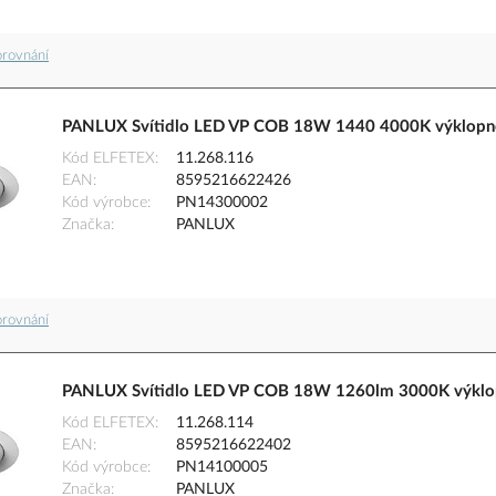
orovnání
PANLUX Svítidlo LED VP COB 18W 1440 4000K výklopné
Kód ELFETEX
11.268.116
EAN
8595216622426
Kód výrobce
PN14300002
Značka
PANLUX
orovnání
PANLUX Svítidlo LED VP COB 18W 1260lm 3000K výklop
Kód ELFETEX
11.268.114
EAN
8595216622402
Kód výrobce
PN14100005
Značka
PANLUX