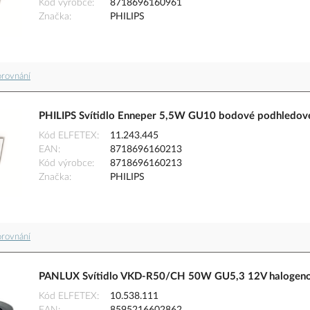
Kód výrobce
8718696160961
Značka
PHILIPS
orovnání
PHILIPS Svítidlo Enneper 5,5W GU10 bodové podhledové
Kód ELFETEX
11.243.445
EAN
8718696160213
Kód výrobce
8718696160213
Značka
PHILIPS
orovnání
PANLUX Svítidlo VKD-R50/CH 50W GU5,3 12V halogenov
Kód ELFETEX
10.538.111