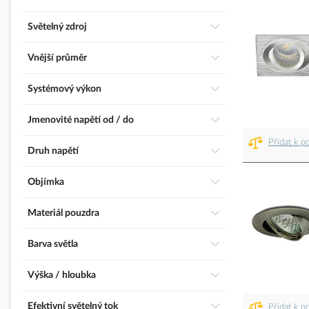
Světelný zdroj
Vnější průměr
Systémový výkon
Jmenovité napětí od / do
Přidat k p
Druh napětí
Objímka
Materiál pouzdra
Barva světla
Výška / hloubka
Efektivní světelný tok
Přidat k p