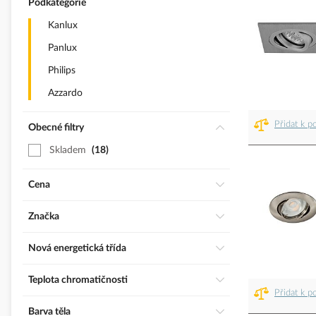
Podkategorie
Kanlux
Panlux
Philips
Azzardo
Přidat k p
Obecné filtry
Skladem
18
Cena
Značka
Nová energetická třída
Teplota chromatičnosti
Přidat k p
Barva těla