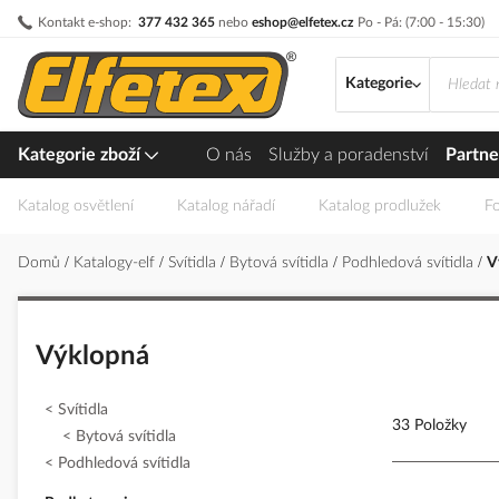
Přejít
Kontakt e-shop:
377 432 365
nebo
eshop@elfetex.cz
Po - Pá: (7:00 - 15:30)
na
obsah
Kategorie
Kategorie zboží
O nás
Služby a poradenství
Partne
Katalog osvětlení
Katalog nářadí
Katalog prodlužek
Fo
Domů
Katalogy-elf
Svítidla
Bytová svítidla
Podhledová svítidla
V
Výklopná
Svítidla
33 Položky
Bytová svítidla
Podhledová svítidla