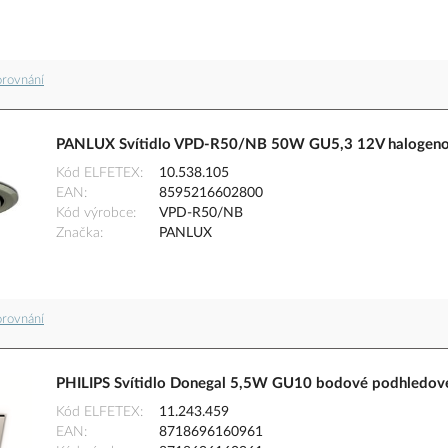
orovnání
PANLUX Svítidlo VPD-R50/NB 50W GU5,3 12V halogenov
Kód ELFETEX
10.538.105
EAN
8595216602800
Kód výrobce
VPD-R50/NB
Značka
PANLUX
orovnání
PHILIPS Svítidlo Donegal 5,5W GU10 bodové podhledov
Kód ELFETEX
11.243.459
EAN
8718696160961