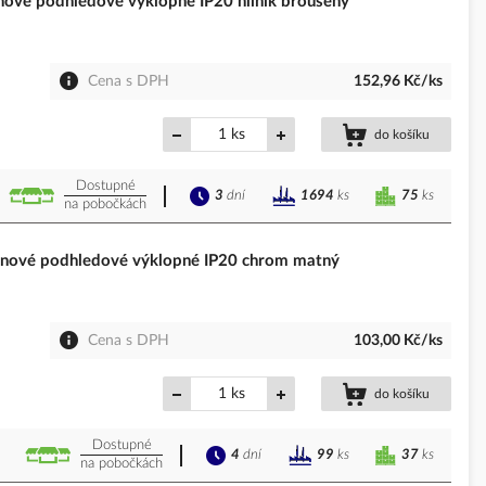
é podhledové výklopné IP20 hliník broušený
Cena s DPH
152,96 Kč/ks
ks
do košíku
Dostupné
3
dní
75
ks
1694
ks
na pobočkách
ové podhledové výklopné IP20 chrom matný
Cena s DPH
103,00 Kč/ks
ks
do košíku
Dostupné
4
dní
37
ks
99
ks
na pobočkách