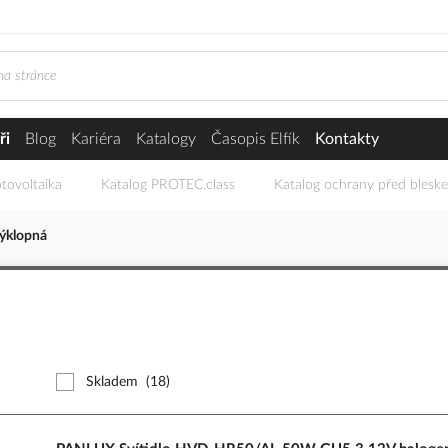
ři
Blog
Kariéra
Katalogy
Časopis Elfík
Kontakty
tovoltaika
Katalog PROTEC.class
Katalog ochrany před blesk
ýklopná
Skladem
(18)