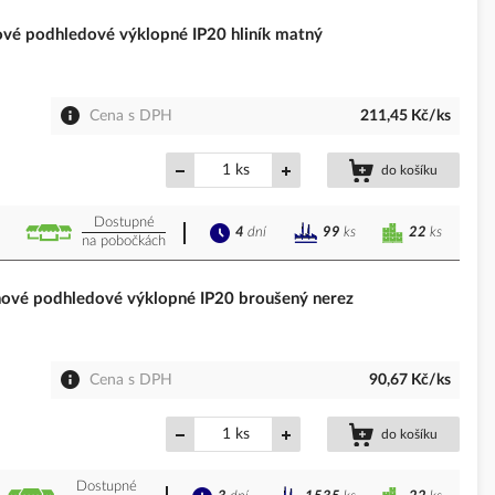
é podhledové výklopné IP20 hliník matný
Cena s DPH
211,45 Kč/ks
ks
do košíku
Dostupné
4
dní
22
ks
99
ks
na pobočkách
vé podhledové výklopné IP20 broušený nerez
Cena s DPH
90,67 Kč/ks
ks
do košíku
Dostupné