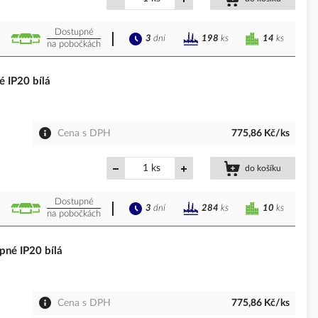
Dostupné
3
dní
14
ks
198
ks
na pobočkách
 IP20 bílá
Cena s DPH
775,86 Kč/ks
ks
do košíku
Dostupné
3
dní
10
ks
284
ks
na pobočkách
né IP20 bílá
Cena s DPH
775,86 Kč/ks