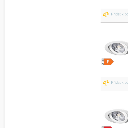
Přidat k p
Přidat k p