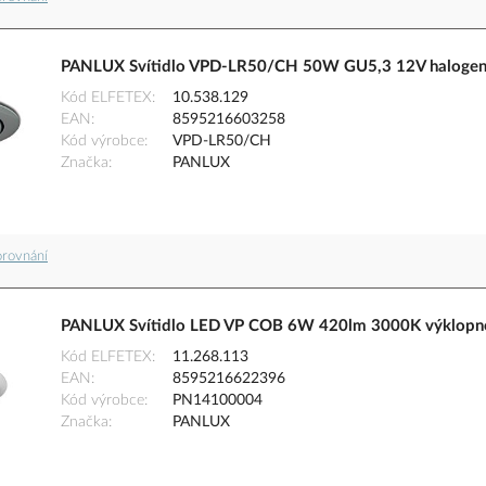
PANLUX Svítidlo VPD-LR50/CH 50W GU5,3 12V halogeno
Kód ELFETEX
10.538.129
EAN
8595216603258
Kód výrobce
VPD-LR50/CH
Značka
PANLUX
orovnání
PANLUX Svítidlo LED VP COB 6W 420lm 3000K výklopné
Kód ELFETEX
11.268.113
EAN
8595216622396
Kód výrobce
PN14100004
Značka
PANLUX