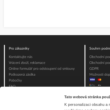
Pro zákazníky
Souhrn podm
Kontaktujte nás
Obchodní pod
Vrácení zboží, reklamace
Obchodní pod
Online formulář pro odstoupení od smlouvy
GDPR
Poškozená zásilka
Možnosti dop
Pobočky
FAQ
Slovník pojmů
Tato webová stránka použ
Mapa webu
K personalizaci obsahu a 
Ceník obalových materiálů