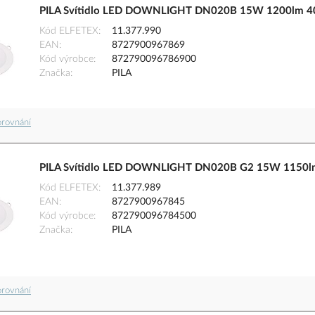
PILA Svítidlo LED DOWNLIGHT DN020B 15W 1200lm 4
Kód ELFETEX
11.377.990
EAN
8727900967869
Kód výrobce
872790096786900
Značka
PILA
orovnání
PILA Svítidlo LED DOWNLIGHT DN020B G2 15W 1150l
Kód ELFETEX
11.377.989
EAN
8727900967845
Kód výrobce
872790096784500
Značka
PILA
orovnání