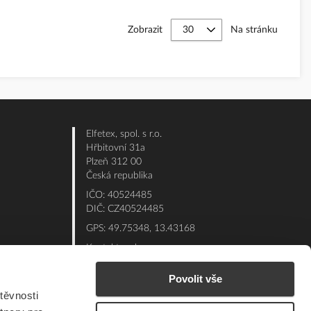
Zobrazit
Na stránku
Elfetex, spol. s r.o.
Hřbitovní 31a
Plzeň 312 00
Česká republika
IČO: 40524485
DIČ: CZ40524485
GPS: 49.75348, 13.43168
Kontakt e-shop:
Po - Pá: 7:00 - 15:30
Povolit vše
Referent:
377 432 365
těvnosti
Technická podpora: 377 432 311