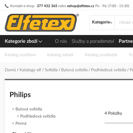
Přejít
Kontakt e-shop:
377 432 365
nebo
eshop@elfetex.cz
Po - Pá: (7:00 - 15:30)
na
obsah
Kategorie
Kategorie zboží
O nás
Služby a poradenství
Partne
Katalog osvětlení
Katalog nářadí
Katalog prodlužek
Fo
Domů
Katalogy-elf
Svítidla
Bytová svítidla
Podhledová svítidla
P
Philips
Bytová svítidla
4 Položky
Podhledová svítidla
Pevná