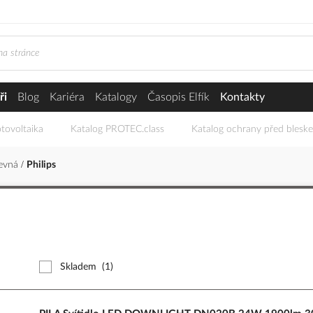
ři
Blog
Kariéra
Katalogy
Časopis Elfík
Kontakty
tovoltaika
Katalog PROTEC.class
Katalog ochrany před blesk
evná
Philips
Skladem
(1)