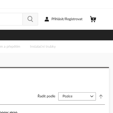
Přihlásit/Registrovat
em a přepětím
Instalační trubky
Řadit podle