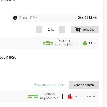
000K IP20
Cena s DPH
266,21 Kč/ks
ks
do košíku
Dostupné
14
ks
na pobočkách
000K IP20
Dostupnost na pobočce
Cena na poptání
Dostupné
Pouze na poptání
na pobočkách