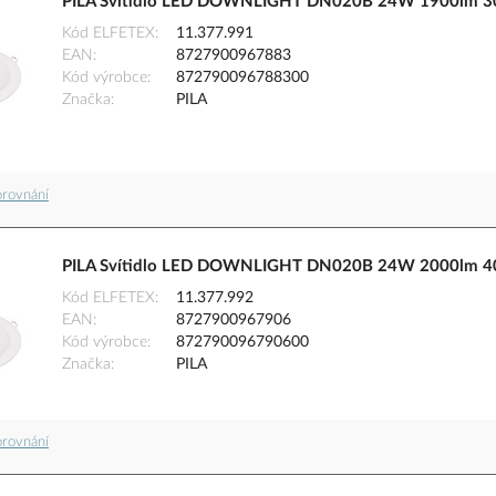
PILA Svítidlo LED DOWNLIGHT DN020B 24W 1900lm 3
Kód ELFETEX
11.377.991
EAN
8727900967883
Kód výrobce
872790096788300
Značka
PILA
orovnání
PILA Svítidlo LED DOWNLIGHT DN020B 24W 2000lm 4
Kód ELFETEX
11.377.992
EAN
8727900967906
Kód výrobce
872790096790600
Značka
PILA
orovnání