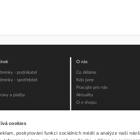
ínek
O nás
mínky - podnikatel
Co děláme
mínky - spotřebitel
Kdo jsme
Pracujte pro nás
ravy a platby
Aktuality
O e-shopu
ívá cookies
reklam, poskytování funkcí sociálních médií a analýze naší návš