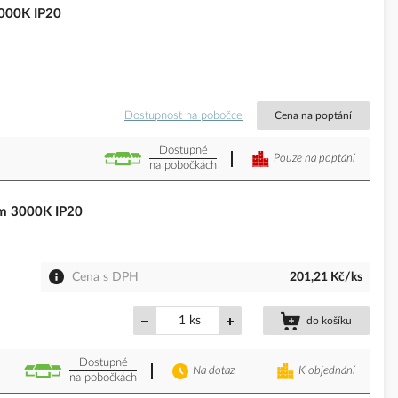
000K IP20
Dostupnost na pobočce
Cena na poptání
Dostupné
Pouze na poptání
na pobočkách
m 3000K IP20
Cena s DPH
201,21 Kč/ks
ks
do košíku
Dostupné
Na dotaz
K objednání
na pobočkách