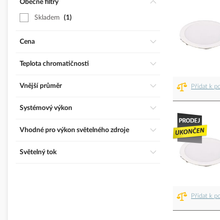
Obecné filtry
Skladem
1
Cena
Teplota chromatičnosti
Vnější průměr
Přidat k p
Systémový výkon
Vhodné pro výkon světelného zdroje
Světelný tok
Přidat k p