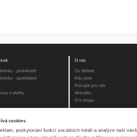
ínek
O nás
mínky - podnikatel
Co děláme
mínky - spotřebitel
Kdo jsme
Pracujte pro nás
ravy a platby
Aktuality
O e-shopu
ívá cookies
reklam, poskytování funkcí sociálních médií a analýze naší návš