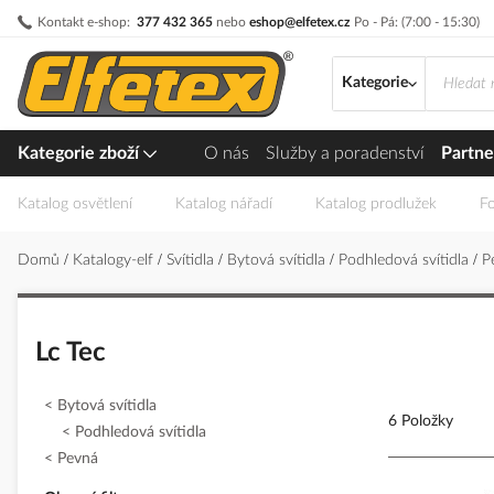
Přejít
Kontakt e-shop:
377 432 365
nebo
eshop@elfetex.cz
Po - Pá: (7:00 - 15:30)
na
obsah
Kategorie
Kategorie zboží
O nás
Služby a poradenství
Partne
Katalog osvětlení
Katalog nářadí
Katalog prodlužek
Fo
Domů
Katalogy-elf
Svítidla
Bytová svítidla
Podhledová svítidla
P
Lc Tec
Bytová svítidla
6 Položky
Podhledová svítidla
Pevná