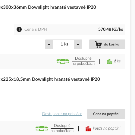
300x36mm Downlight hranaté vestavné IP20
Cena s DPH
570,48 Kč/ks
ks
do košíku
Dostupné
2
ks
na pobočkách
225x18,5mm Downlight hranaté vestavné IP20
Dostupnost na pobočce
Cena na poptání
Dostupné
Pouze na poptání
na pobočkách