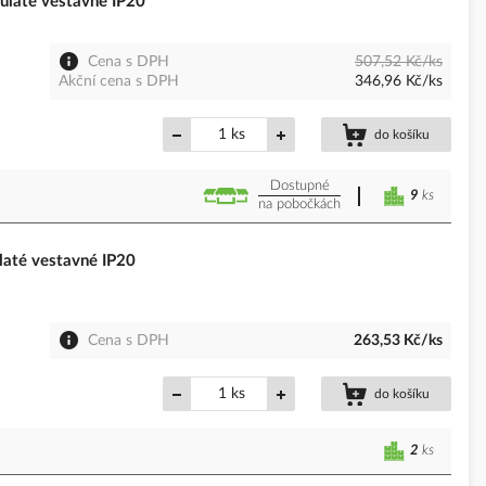
laté vestavné IP20
Cena s DPH
507,52 Kč/ks
Akční cena s DPH
346,96 Kč/ks
ks
do košíku
Dostupné
9
ks
na pobočkách
até vestavné IP20
Cena s DPH
263,53 Kč/ks
ks
do košíku
2
ks