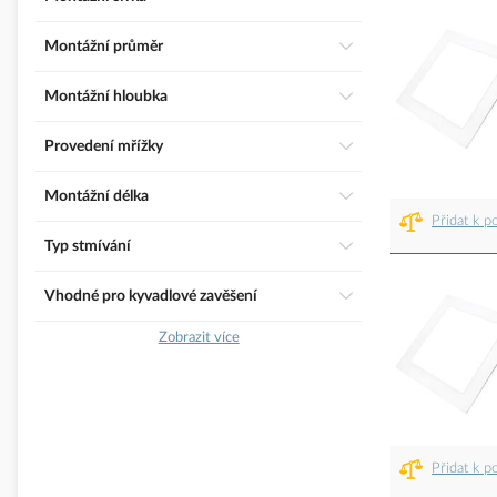
Montážní průměr
Montážní hloubka
Provedení mřížky
Montážní délka
Přidat k p
Typ stmívání
Vhodné pro kyvadlové zavěšení
Zobrazit více
Přidat k p