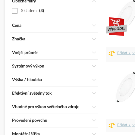
Obecné filtry
Skladem
3
Cena
Značka
Vnější průměr
Přidat k p
Systémový výkon
Výška / hloubka
Efektivní světelný tok
Vhodné pro výkon světelného zdroje
Provedení povrchu
Přidat k p
Montážní šířka