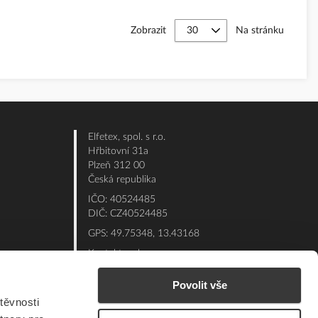
Zobrazit
Na stránku
Elfetex, spol. s r.o.
Hřbitovní 31a
Plzeň 312 00
Česká republika
IČO: 40524485
DIČ: CZ40524485
GPS: 49.75348, 13.43168
Kontakt e-shop:
Po - Pá: 7:00 - 15:30
Povolit vše
Referent:
377 432 365
těvnosti
Technická podpora: 377 432 311