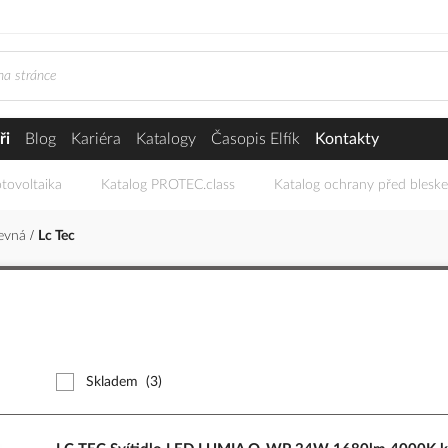
ři
Blog
Kariéra
Katalogy
Časopis Elfík
Kontakty
tovoltaika
Katalog PROTEC.class
Katalog ochrany před blesk
evná
Lc Tec
Skladem
(3)