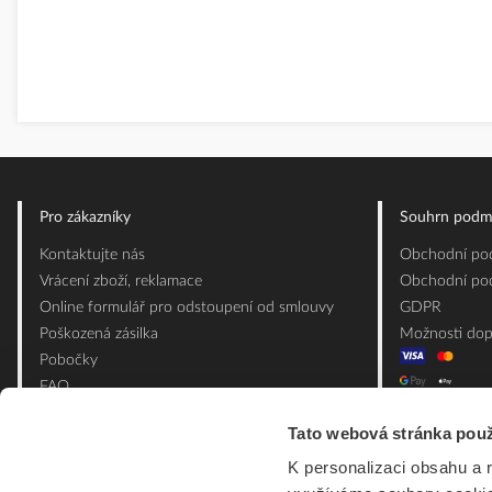
Pro zákazníky
Souhrn podm
Kontaktujte nás
Obchodní pod
Vrácení zboží, reklamace
Obchodní pod
Online formulář pro odstoupení od smlouvy
GDPR
Poškozená zásilka
Možnosti dop
Pobočky
FAQ
Slovník pojmů
Tato webová stránka použ
Mapa webu
K personalizaci obsahu a 
Ceník obalových materiálů