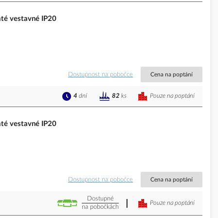
té vestavné IP20
Dostupnost na pobočce
Cena na poptání
4
dní
Pouze na poptání
82
ks
té vestavné IP20
Dostupnost na pobočce
Cena na poptání
Dostupné
Pouze na poptání
na pobočkách