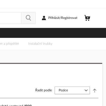
Přihlásit/Registrovat
em a přepětím
Instalační trubky
Řadit podle