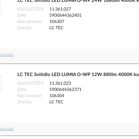
LC TEC Svítidlo LED LUMIA O-WP 24W 1680lm 4000K ku
Kód ELFETEX
11.361.027
EAN
5900644362401
Kód výrobce
106307
Značka
LC TEC
orovnání
LC TEC Svítidlo LED LUMIA O-WP 12W 880lm 4000K kul
Kód ELFETEX
11.361.023
EAN
5900644362371
Kód výrobce
106304
Značka
LC TEC
orovnání