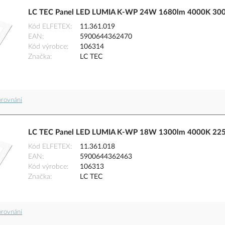
LC TEC Panel LED LUMIA K-WP 24W 1680lm 4000K 300x
Kód ELFETEX
11.361.019
EAN
5900644362470
Kód výrobce
106314
Značka
LC TEC
orovnání
LC TEC Panel LED LUMIA K-WP 18W 1300lm 4000K 225x
Kód ELFETEX
11.361.018
EAN
5900644362463
Kód výrobce
106313
Značka
LC TEC
orovnání