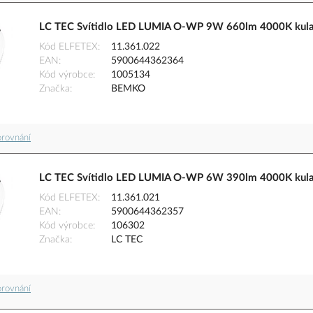
LC TEC Svítidlo LED LUMIA O-WP 9W 660lm 4000K kula
Kód ELFETEX
11.361.022
EAN
5900644362364
Kód výrobce
1005134
Značka
BEMKO
orovnání
LC TEC Svítidlo LED LUMIA O-WP 6W 390lm 4000K kula
Kód ELFETEX
11.361.021
EAN
5900644362357
Kód výrobce
106302
Značka
LC TEC
orovnání