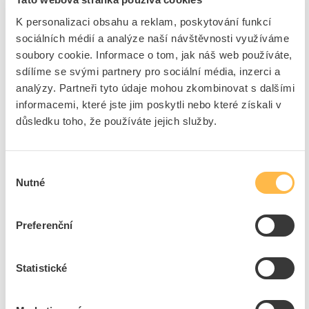
Přidat k porovnání
K personalizaci obsahu a reklam, poskytování funkcí
sociálních médií a analýze naší návštěvnosti využíváme
DNA Napájecí zdroj LED 12V 45W CV stmívatelný
soubory cookie. Informace o tom, jak náš web používáte,
1-10V IP40
sdílíme se svými partnery pro sociální média, inzerci a
Kód ELFETEX
10.880.544
analýzy. Partneři tyto údaje mohou zkombinovat s dalšími
EAN
8595209299048
Kód výrobce
10287
informacemi, které jste jim poskytli nebo které získali v
Značka
DNA
důsledku toho, že používáte jejich služby.
Cena s DPH
944,22 Kč/ks
Výběr
ks
do košíku
Nutné
souhlasu
Preferenční
2
ks
Přidat k porovnání
Statistické
DNA Napájecí zdroj LED PROFESSIONALE 42 BI
nestmívatelný 3-44V 1-42W 300-1050mA