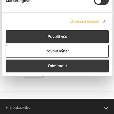
Marketingové
Kód ELFETEX
11.274.729
EAN
8595209232359
Kód výrobce
14705
Značka
DNA
Zobrazit detaily
Dostupnost na pobočce
Cena na poptání
Povolit vše
Pouze na poptání
Povolit výběr
Přidat k porovnání
Odmítnout
Zobrazit
Pro zákazníky