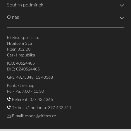
Souhrn podmínek
O nás
Elfetex, spol. s r.o.
Hřbitovní 31a
Plzeň 312 00
Česká republika
IČO: 40524485
DIČ: CZ40524485
GPS: 49.75348, 13.43168
Kontakt e-shop:
Po - Pá: 7:00 - 15:30
Referent:
377 432 365
Technická podpora: 377 432 311
E-mail:
eshop@elfetex.cz