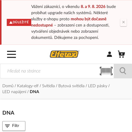
Vážení zákazníci, o víkendu
8. a 9. 8. 2026
bude
probíhat upgrade našich systémů. Některé
služby e-shopu proto
mohou být dočasně
×
DŮLEŽITÉ
nedostupné
– zobrazení cen a dostupnosti,
vytváření objednávek nebo zobrazení
dokumentů. Děkujeme za pochopení.
Přihlásit/Regi
Domů
Katalogy-elf
Svítidla
Bytová svítidla
LED pásky
LED napájení
DNA
DNA
Filtr