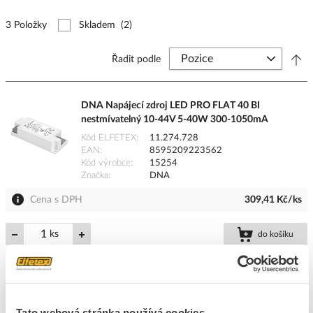
3 Položky
Skladem
(2)
Řadit podle
DNA Napájecí zdroj LED PRO FLAT 40 BI
nestmívatelný 10-44V 5-40W 300-1050mA
Kód ELFETEX
11.274.728
EAN
8595209223562
Kód výrobce
15254
Značka
DNA
Cena s DPH
309,41 Kč/ks
ks
do košíku
6
ks
Tato webová stránka používá cookies