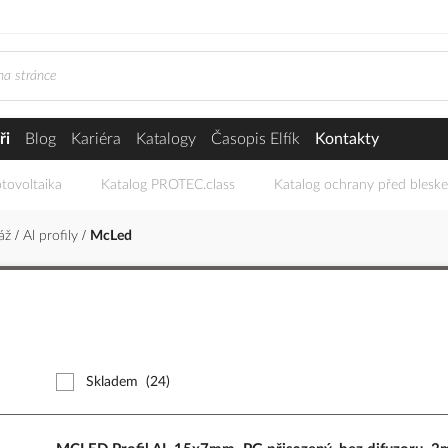
ři
Blog
Kariéra
Katalogy
Časopis Elfík
Kontakty
tovoltaika
Katalog PROTEC.class
Katalog ochrany před blesk
áž
Al profily
McLed
Skladem
(24)