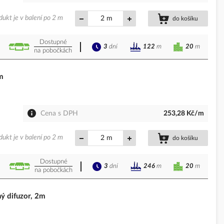
dukt je v balení po 2 m
m
do košíku
Dostupné
3
dní
20
m
122
m
na pobočkách
m
Cena s DPH
253,28 Kč/m
dukt je v balení po 2 m
m
do košíku
Dostupné
3
dní
20
m
246
m
na pobočkách
ý difuzor, 2m