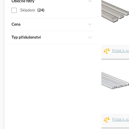
Obecné filtry
Skladem
24
Cena
Typ příslušenství
Přidat k p
Přidat k p