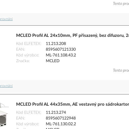
Tento pro
orovnání
MCLED Profil AL 24x10mm, PF přisazený, bez difuzoru, 
Kód ELFETEX
11.213.208
EAN
8595607121330
Kód výrobce
ML-761.108.43.2
Značka
MCLED
Tento pro
orovnání
MCLED Profil AL 44x35mm, AE vestavný pro sádrokarton,
Kód ELFETEX
11.213.274
EAN
8595607122948
Kód výrobce
ML-761.130.02.2