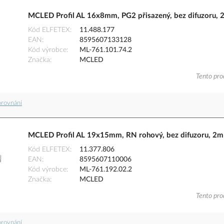
MCLED Profil AL 16x8mm, PG2 přisazený, bez difuzoru, 
Kód ELFETEX
11.488.177
EAN
8595607133128
Kód výrobce
ML-761.101.74.2
Značka
MCLED
Tento pro
orovnání
MCLED Profil AL 19x15mm, RN rohový, bez difuzoru, 2m
Kód ELFETEX
11.377.806
EAN
8595607110006
Kód výrobce
ML-761.192.02.2
Značka
MCLED
Tento pro
orovnání