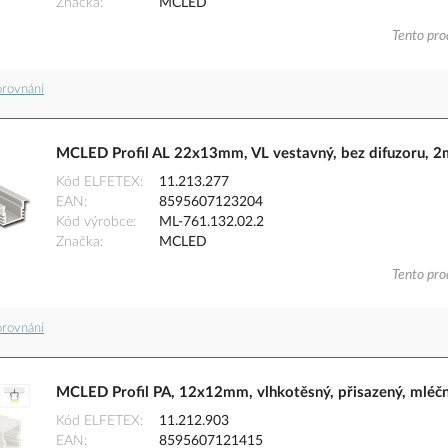
Značka
MCLED
Tento pro
orovnání
MCLED Profil AL 22x13mm, VL vestavný, bez difuzoru, 2
Kód ELFETEX
11.213.277
EAN
8595607123204
Kód výrobce
ML-761.132.02.2
Značka
MCLED
Tento pro
orovnání
MCLED Profil PA, 12x12mm, vlhkotěsný, přisazený, mléčn
Kód ELFETEX
11.212.903
EAN
8595607121415