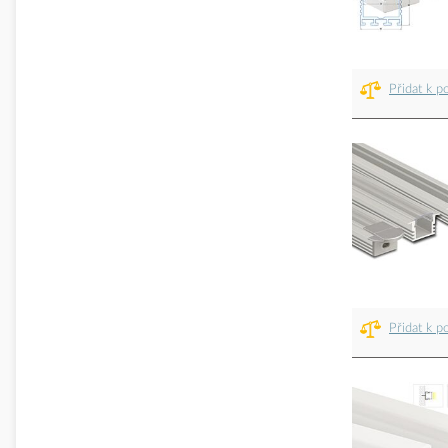
Přidat k p
Přidat k p