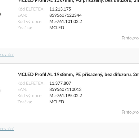
MCLED Profil AL 15x7mm, PG přisazený, bez difuzoru, 2
Kód ELFETEX
11.213.175
EAN
8595607122344
Kód výrobce
ML-761.101.02.2
Značka
MCLED
Tento pro
orovnání
MCLED Profil AL 19x8mm, PE přisazený, bez difuzoru, 2
Kód ELFETEX
11.377.807
EAN
8595607110013
Kód výrobce
ML-761.195.02.2
Značka
MCLED
Tento pro
orovnání