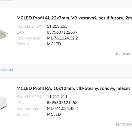
MCLED Profil AL 22x7mm, VR vestavný, bez difuzoru, 2m
Kód ELFETEX
11.213.265
EAN
8595607122597
Kód výrobce
ML-761.124.02.2
Značka
MCLED
Tento pro
orovnání
MCLED Profil RA, 10x10mm, vlhkotěsný, rohový, mléčný 
Kód ELFETEX
11.212.911
EAN
8595607121453
Kód výrobce
ML-761.024.43.2
Značka
MCLED
Tento pro