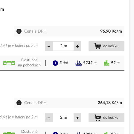
2m
Cena s DPH
96,90 Kč/m
dukt je v balení po 2 m
m
do košíku
Dostupné
3
dní
92
m
9232
m
na pobočkách
Cena s DPH
264,18 Kč/m
dukt je v balení po 2 m
m
do košíku
Dostupné