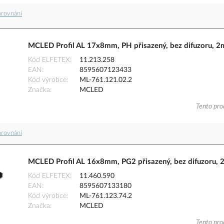
orovnání
MCLED Profil AL 17x8mm, PH přisazený, bez difuzoru, 2
Kód ELFETEX
11.213.258
EAN
8595607123433
Kód výrobce
ML-761.121.02.2
Značka
MCLED
Tento pro
orovnání
MCLED Profil AL 16x8mm, PG2 přisazený, bez difuzoru, 
Kód ELFETEX
11.460.590
EAN
8595607133180
Kód výrobce
ML-761.123.74.2
Značka
MCLED
Tento pro