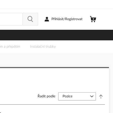
Přihlásit/Registrovat
em a přepětím
Instalační trubky
Řadit podle