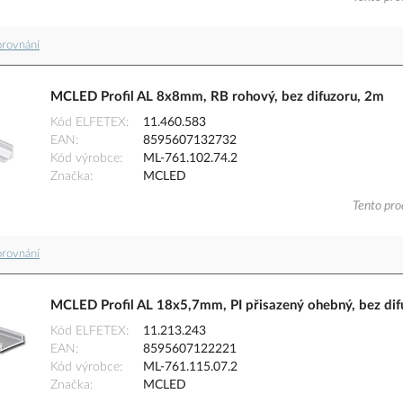
orovnání
MCLED Profil AL 8x8mm, RB rohový, bez difuzoru, 2m
Kód ELFETEX
11.460.583
EAN
8595607132732
Kód výrobce
ML-761.102.74.2
Značka
MCLED
Tento pro
orovnání
MCLED Profil AL 18x5,7mm, PI přisazený ohebný, bez dif
Kód ELFETEX
11.213.243
EAN
8595607122221
Kód výrobce
ML-761.115.07.2
Značka
MCLED