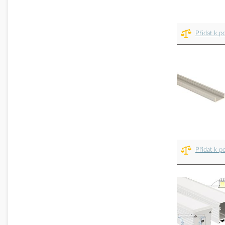
Přidat k p
Přidat k p