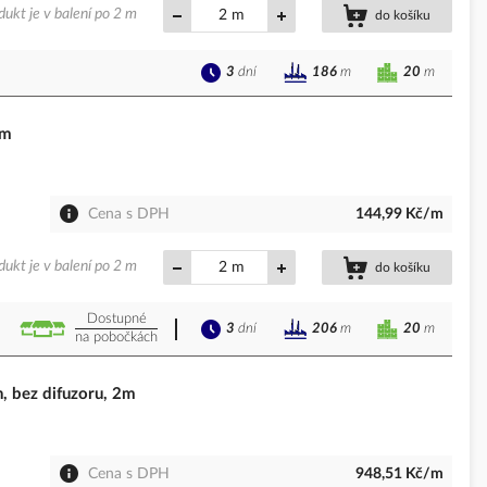
dukt je v balení po 2 m
m
do košíku
3
dní
20
m
186
m
2m
Cena s DPH
144,99 Kč/m
dukt je v balení po 2 m
m
do košíku
Dostupné
3
dní
20
m
206
m
na pobočkách
 bez difuzoru, 2m
Cena s DPH
948,51 Kč/m