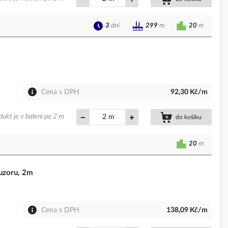
3
dní
20
m
299
m
Cena s DPH
92,30 Kč/m
dukt je v balení po 2 m
m
do košíku
20
m
uzoru, 2m
Cena s DPH
138,09 Kč/m