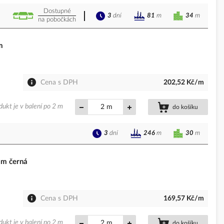
Dostupné
3
dní
34
m
81
m
na pobočkách
m
Cena s DPH
202,52 Kč/m
dukt je v balení po 2 m
m
do košíku
3
dní
30
m
246
m
2m černá
Cena s DPH
169,57 Kč/m
dukt je v balení po 2 m
m
do košíku