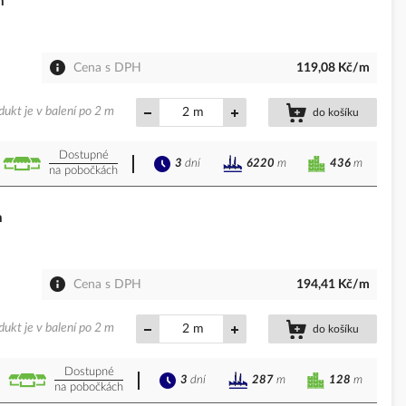
m
Cena s DPH
119,08 Kč/m
dukt je v balení po 2 m
m
do košíku
Dostupné
3
dní
436
m
6220
m
na pobočkách
m
Cena s DPH
194,41 Kč/m
dukt je v balení po 2 m
m
do košíku
Dostupné
3
dní
128
m
287
m
na pobočkách