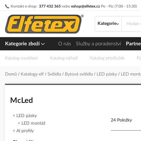
Přejít
Kontakt e-shop:
377 432 365
nebo
eshop@elfetex.cz
Po - Pá: (7:00 - 15:30)
na
obsah
Kategorie
Kategorie zboží
O nás
Služby a poradenství
Partne
Katalog osvětlení
Katalog nářadí
Katalog prodlužek
Fo
Domů
Katalogy-elf
Svítidla
Bytová svítidla
LED pásky
LED mont
McLed
LED pásky
24 Položky
LED montáž
Al profily