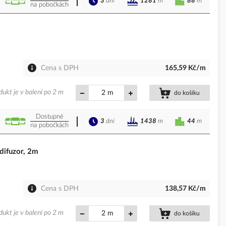
3
dní
88
m
1281
m
na pobočkách
Cena s DPH
165,59 Kč/m
dukt je v balení po 2 m
m
do košíku
Dostupné
3
dní
44
m
1438
m
na pobočkách
difuzor, 2m
Cena s DPH
138,57 Kč/m
dukt je v balení po 2 m
m
do košíku