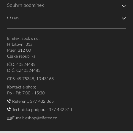
Souhrn podmínek
O nás
Elfetex, spol. s r.o.
Hřbitovní 31a
Plzeň 312 00
Česká republika
IČO: 40524485
DIČ: CZ40524485
GPS: 49.75348, 13.43168
Kontakt e-shop:
Po - Pá: 7:00 - 15:30
Referent:
377 432 365
Technická podpora: 377 432 311
E-mail:
eshop@elfetex.cz