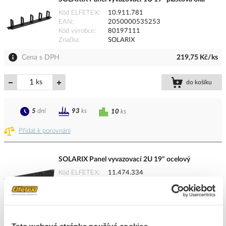
Kód ELFETEX
10.911.781
EAN
2050000535253
Kód výrobce
80197111
Značka
SOLARIX
Cena s DPH
219,75 Kč/ks
ks
do košíku
5
dní
93
ks
10
ks
Přidat k porovnání
SOLARIX Panel vyvazovací 2U 19" ocelový
Kód ELFETEX
11.474.334
EAN
2050002089433
Kód výrobce
80191081
Značka
SOLARIX
Dostupnost na pobočce
Cena na poptání