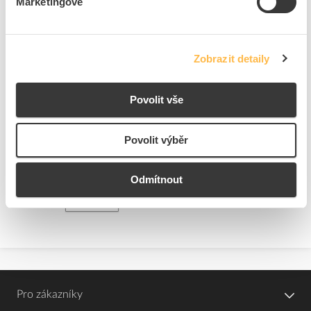
Marketingové
EAN
8683305000719
Kód výrobce
EHPM1UM
Značka
LEGRAND
Cena s DPH
256,52 Kč/ks
Zobrazit detaily
ks
do košíku
Povolit vše
1
ks
Povolit výběr
Přidat k porovnání
Odmítnout
Zobrazit
Pro zákazníky