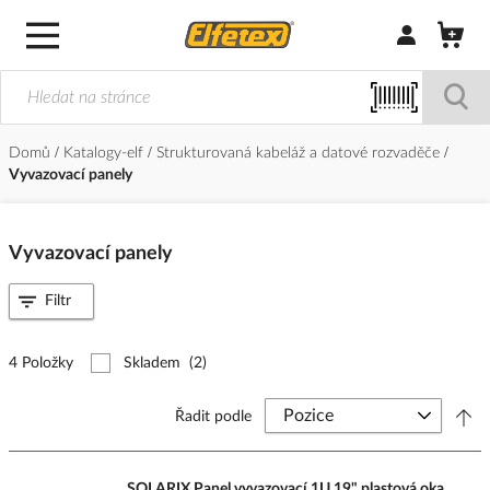
Přihlásit/Regi
Domů
Katalogy-elf
Strukturovaná kabeláž a datové rozvaděče
Vyvazovací panely
Vyvazovací panely
Filtr
4 Položky
Skladem
(2)
Řadit podle
SOLARIX Panel vyvazovací 1U 19" plastová oka