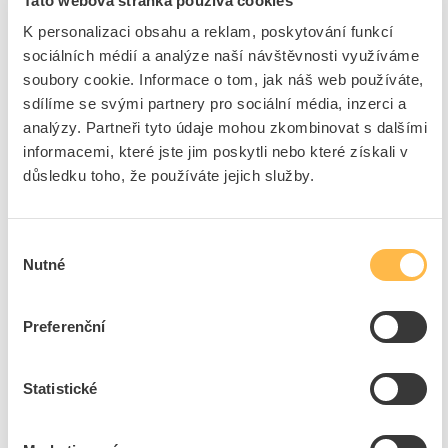
Tato webová stránka používá cookies
K personalizaci obsahu a reklam, poskytování funkcí
5
dní
5
ks
Pouze na poptání
sociálních médií a analýze naší návštěvnosti využíváme
Přidat k porovnání
soubory cookie. Informace o tom, jak náš web používáte,
sdílíme se svými partnery pro sociální média, inzerci a
analýzy. Partneři tyto údaje mohou zkombinovat s dalšími
SOLARIX Panel vyvazovací 1U 19" ocelová oka
informacemi, které jste jim poskytli nebo které získali v
Kód ELFETEX
11.429.188
EAN
2050001939784
důsledku toho, že používáte jejich služby.
Kód výrobce
80191071
Značka
SOLARIX
Dostupnost na pobočce
Cena na poptání
Výběr
Nutné
souhlasu
5
dní
404
ks
Pouze na poptání
Preferenční
Přidat k porovnání
LEGRAND Organizátor EVO 1U kovová oka
Statistické
horizontální
Kód ELFETEX
11.335.663